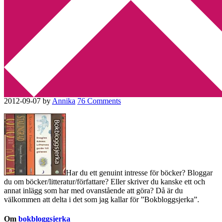
Min tv-blogg
You are here:
Home
/
Bokbloggsjerka
/
Bokbloggsjerka 7 – 10
september
Bokbloggsjerka 7 – 10
september
2012-09-07
by
Annika
76 Comments
Har du ett genuint intresse för böcker? Bloggar
du om böcker/litteratur/författare? Eller skriver du kanske ett och
annat inlägg som har med ovanstående att göra? Då är du
välkommen att delta i det som jag kallar för ”Bokbloggsjerka”.
Om
bokbloggsjerka