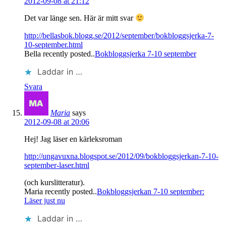
2012-09-08 at 21:12
Det var länge sen. Här är mitt svar
http://bellasbok.blogg.se/2012/september/bokbloggsjerka-7-
10-september.html
Bella recently posted..
Bokbloggsjerka 7-10 september
Laddar in …
Svara
Maria
says
2012-09-08 at 20:06
Hej! Jag läser en kärleksroman
http://ungavuxna.blogspot.se/2012/09/bokbloggsjerkan-7-10-
september-laser.html
(och kurslitteratur).
Maria recently posted..
Bokbloggsjerkan 7-10 september:
Läser just nu
Laddar in …