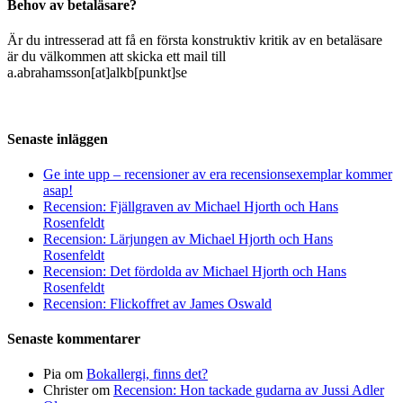
Behov av betaläsare?
Är du intresserad att få en första konstruktiv kritik av en betaläsare
är du välkommen att skicka ett mail till
a.abrahamsson[at]alkb[punkt]se
Senaste inläggen
Ge inte upp – recensioner av era recensionsexemplar kommer
asap!
Recension: Fjällgraven av Michael Hjorth och Hans
Rosenfeldt
Recension: Lärjungen av Michael Hjorth och Hans
Rosenfeldt
Recension: Det fördolda av Michael Hjorth och Hans
Rosenfeldt
Recension: Flickoffret av James Oswald
Senaste kommentarer
Pia
om
Bokallergi, finns det?
Christer
om
Recension: Hon tackade gudarna av Jussi Adler