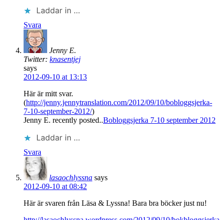
Laddar in …
Svara
Jenny E.
Twitter:
knasentjej
says
2012-09-10 at 13:13
Här är mitt svar.
(
http://jenny.jennytranslation.com/2012/09/10/bobloggsjerka-
7-10-september-2012/
)
Jenny E. recently posted..
Bobloggsjerka 7-10 september 2012
Laddar in …
Svara
lasaochlyssna
says
2012-09-10 at 08:42
Här är svaren från Läsa & Lyssna! Bara bra böcker just nu!
http://lasaochlyssna.wordpress.com/2012/09/10/bokbloggsjerka