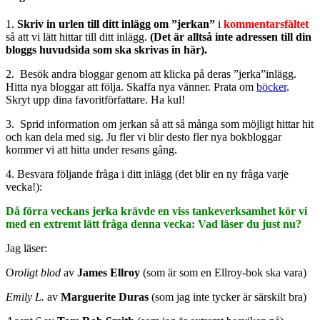
1.
Skriv in urlen till ditt inlägg om ”jerkan”
i
kommentarsfältet
så att vi lätt hittar till ditt inlägg.
(Det är alltså inte adressen till din
bloggs huvudsida som ska skrivas in här).
2. Besök andra bloggar genom att klicka på deras ”jerka”inlägg.
Hitta nya bloggar att följa. Skaffa nya vänner. Prata om
böcker
.
Skryt upp dina favoritförfattare. Ha kul!
3. Sprid information om jerkan så att så många som möjligt hittar hit
och kan dela med sig. Ju fler vi blir desto fler nya bokbloggar
kommer vi att hitta under resans gång.
4. Besvara följande fråga i ditt inlägg (det blir en ny fråga varje
vecka!):
Då förra veckans jerka krävde en viss tankeverksamhet kör vi
med en extremt lätt fråga denna vecka: Vad läser du just nu?
Jag läser:
O
roligt blod
av
James Ellroy
(som är som en Ellroy-bok ska vara)
Emily L.
av
Marguerite Duras
(som jag inte tycker är särskilt bra)