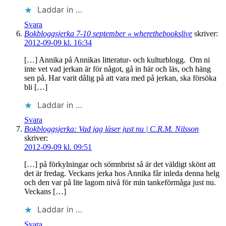
Laddar in …
Svara
Bokbloggsjerka 7-10 september « wherethebookslive
skriver:
2012-09-09 kl. 16:34
[…] Annika på Annikas litteratur- och kulturblogg. Om ni
inte vet vad jerkan är för något, gå in här och läs, och häng
sen på. Har varit dålig på att vara med på jerkan, ska försöka
bli […]
Laddar in …
Svara
Bokbloggsjerka: Vad jag läser just nu | C.R.M. Nilsson
skriver:
2012-09-09 kl. 09:51
[…] på förkylningar och sömnbrist så är det väldigt skönt att
det är fredag. Veckans jerka hos Annika får inleda denna helg
och den var på lite lagom nivå för min tankeförmåga just nu.
Veckans […]
Laddar in …
Svara