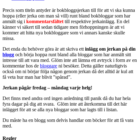
Precis som titeln antyder är bokbloggsjerkan till för att vi ska kunna
hoppa (eller jerka om man så vill) runt bland bokbloggar som har
anmält sig i
kommentarsfältet
till respektive jerkainlägg. En del
känner vi säkert till sedan tidigare men förhoppningen är att vi
kommer att hitta nya bokbloggare som vi annars kanske skulle
missa.
Det enda du behöver göra är att skriva ett
inlägg om jerkan på din
blogg
och börja hoppa runt bland alla bloggar som har anmält sitt
intresse till att vara med. Glöm inte att lämna ett avtryck i form av en
kommentar hos de
bloggare
ni besöker. Detta gäller naturligtvis
också om ni börjar följa någon genom jerkan då det alltid är kul att
få veta hur man har blivit ”spårad”.
Jerkan pågår fredag – måndag varje helg!
Det finns med andra ord ingen anledning till panik då du har hela
fyra dagar på dig att svara. Glöm inte att återkomma till det här
inlägget för att se alla nya bloggar som har lagts till i listan.
Du måste ha en blogg som delvis handlar om böcker för att få vara
med.
Regler