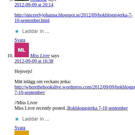
2012-09-09 at 20:14
http://sincerelyjohanna.blogspot.se/2012/09/bokbloggsjerka-7-
10-september.html
Laddar in …
Svara
Miss Livre
says
2012-09-09 at 16:38
Hejsvejs!
Mitt inlägg om veckans jerka:
http://wherethebookslive.wordpress.com/2012/09/09/bokbloggs
7-10-september/
//Miss Livre
Miss Livre recently posted..
Bokbloggsjerka 7-10 september
Laddar in …
Svara