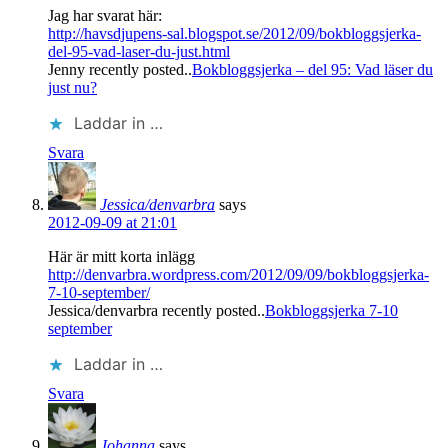
Jag har svarat här:
http://havsdjupens-sal.blogspot.se/2012/09/bokbloggsjerka-
del-95-vad-laser-du-just.html
Jenny recently posted..
Bokbloggsjerka – del 95: Vad läser du
just nu?
Laddar in …
Svara
Jessica/denvarbra
says
2012-09-09 at 21:01
Här är mitt korta inlägg
http://denvarbra.wordpress.com/2012/09/09/bokbloggsjerka-
7-10-september/
Jessica/denvarbra recently posted..
Bokbloggsjerka 7-10
september
Laddar in …
Svara
Johanna
says