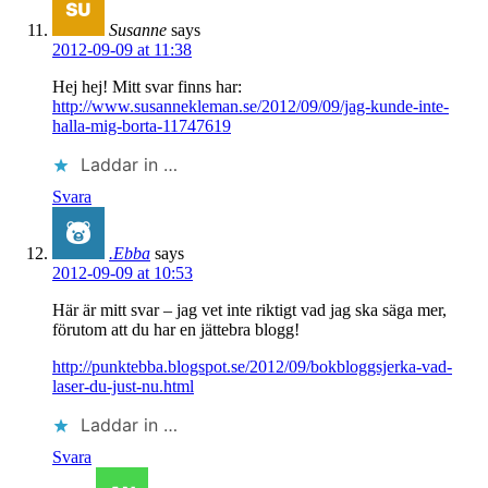
Susanne
says
2012-09-09 at 11:38
Hej hej! Mitt svar finns har:
http://www.susannekleman.se/2012/09/09/jag-kunde-inte-
halla-mig-borta-11747619
Laddar in …
Svara
.Ebba
says
2012-09-09 at 10:53
Här är mitt svar – jag vet inte riktigt vad jag ska säga mer,
förutom att du har en jättebra blogg!
http://punktebba.blogspot.se/2012/09/bokbloggsjerka-vad-
laser-du-just-nu.html
Laddar in …
Svara