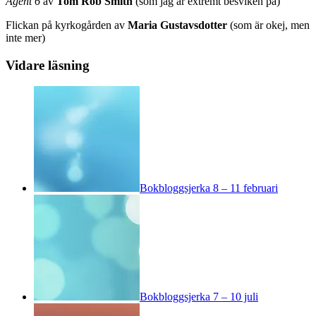
Agent 6
av
Tom Rob Smith
(som jag är extremt besviken på)
Flickan på kyrkogården av
Maria Gustavsdotter
(som är okej, men
inte mer)
Vidare läsning
Bokbloggsjerka 8 – 11 februari
Bokbloggsjerka 7 – 10 juli