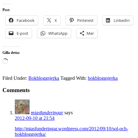
Psst:
Facebook
X
Pinterest
LinkedIn
E-post
WhatsApp
Mer
Gilla detta:
Laddar
in
…
Filed Under:
Bokbloggsjerka
Tagged With:
bokbloggsjerka
Comments
miasfunderingar
says
2012-09-10 at 21:54
http://miasfunderingar.wordpress.com/2012/09/10/sol-och-
bokbloggsjerka/