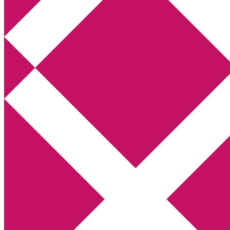
Annikas litteratur- och kulturblogg
Deckare, kriminalromaner, thrillers
Hem
Boktolva
Författarfemman
Kontakt
Om
Webbshop Amazon
Gästinlägg
Bokbloggsjerka
Bloggmaraton
Deckare
Kriminalroman
Utskriftscentralen