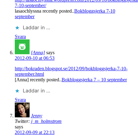
7-10-september/
lasaochlyssna recently posted..
Bokbloggsjerka 7-10
september
Laddar in …
Svara
[Anna]
says
2012-09-10 at 06:53
http://bokraden.blogspot.se/2012/09/bokbloggsjerka-7-10-
september.html
[Anna] recently posted..
Bokbloggsjerka 7 – 10 september
Laddar in …
Svara
Jenny
Twitter:
j_m_holmstrom
says
2012-09-09 at 22:13