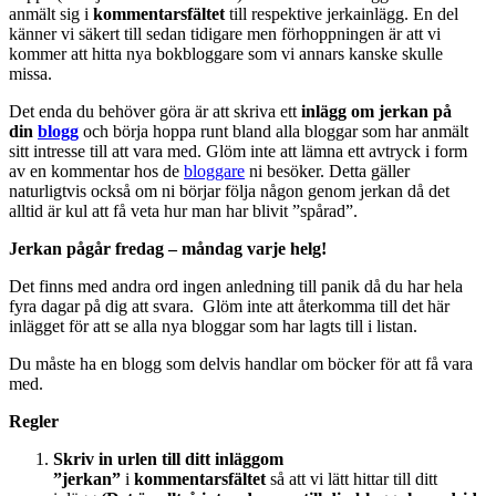
anmält sig i
kommentarsfältet
till respektive jerkainlägg. En del
känner vi säkert till sedan tidigare men förhoppningen är att vi
kommer att hitta nya bokbloggare som vi annars kanske skulle
missa.
Det enda du behöver göra är att skriva ett
inlägg om jerkan på
din
blogg
och börja hoppa runt bland alla bloggar som har anmält
sitt intresse till att vara med. Glöm inte att lämna ett avtryck i form
av en kommentar hos de
bloggare
ni besöker. Detta gäller
naturligtvis också om ni börjar följa någon genom jerkan då det
alltid är kul att få veta hur man har blivit ”spårad”.
Jerkan pågår fredag – måndag varje helg!
Det finns med andra ord ingen anledning till panik då du har hela
fyra dagar på dig att svara. Glöm inte att återkomma till det här
inlägget för att se alla nya bloggar som har lagts till i listan.
Du måste ha en blogg som delvis handlar om böcker för att få vara
med.
Regler
Skriv in
urlen till ditt inlägg
om
”jerkan”
i
kommentarsfältet
så att vi lätt hittar till ditt