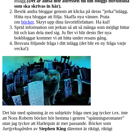
inlägg.
(Det är alltså inte adressen till din bloggs huvudsida
som ska skrivas in här).
Besök andra bloggar genom att klicka på deras ”jerka”inlägg.
Hitta nya bloggar att följa. Skaffa nya vänner. Prata
om
böcker
. Skryt upp dina favoritförfattare. Ha kul!
Sprid information om jerkan så att så många som möjligt hittar
hit och kan dela med sig. Ju fler vi blir desto fler nya
bokbloggar kommer vi att hitta under resans gång.
Besvara följande fråga i ditt inlägg (det blir en ny fråga varje
vecka!):
Det här med spänning är en subjektiv fråga men jag tycker t.ex. inte
att Nora Roberts böcker hör hemma i genren ”spänningsromaner”
utan jag tycker att Harlequin är mer passande. Böcker som
Jurtjyrkogården
av
Stephen King
däremot är riktigt, riktigt