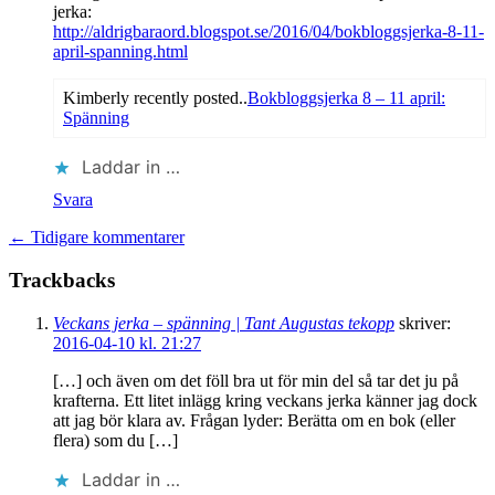
jerka:
http://aldrigbaraord.blogspot.se/2016/04/bokbloggsjerka-8-11-
april-spanning.html
Kimberly recently posted..
Bokbloggsjerka 8 – 11 april:
Spänning
Laddar in …
Svara
← Tidigare kommentarer
Trackbacks
Veckans jerka – spänning | Tant Augustas tekopp
skriver:
2016-04-10 kl. 21:27
[…] och även om det föll bra ut för min del så tar det ju på
krafterna. Ett litet inlägg kring veckans jerka känner jag dock
att jag bör klara av. Frågan lyder: Berätta om en bok (eller
flera) som du […]
Laddar in …