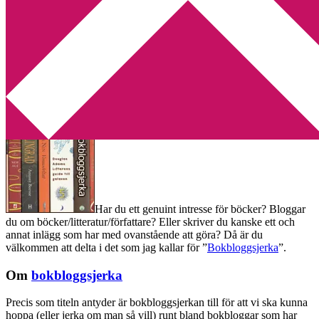
Min tv-blogg
You are here:
Home
/
Bokbloggsjerka
/
Bokbloggsjerka 8 – 11 april
Bokbloggsjerka 8 – 11 april
2016-04-08
by
Annika
53 Comments
Har du ett genuint intresse för böcker? Bloggar
du om böcker/litteratur/författare? Eller skriver du kanske ett och
annat inlägg som har med ovanstående att göra? Då är du
välkommen att delta i det som jag kallar för ”
Bokbloggsjerka
”.
Om
bokbloggsjerka
Precis som titeln antyder är bokbloggsjerkan till för att vi ska kunna
hoppa (eller jerka om man så vill) runt bland bokbloggar som har