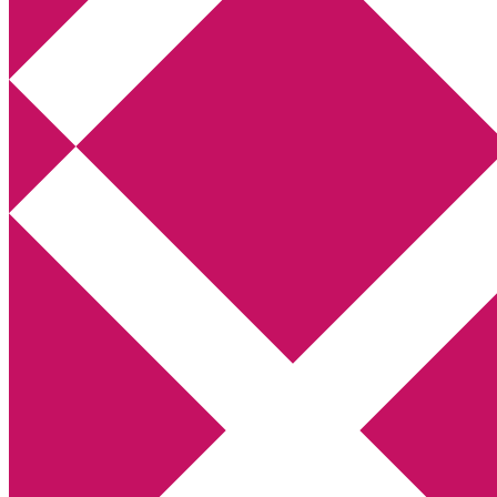
Annikas litteratur- och kulturblogg
Deckare, kriminalromaner, thrillers
Hem
Boktolva
Författarfemman
Kontakt
Om
Webbshop Amazon
Gästinlägg
Bokbloggsjerka
Bloggmaraton
Deckare
Kriminalroman
Utskriftscentralen