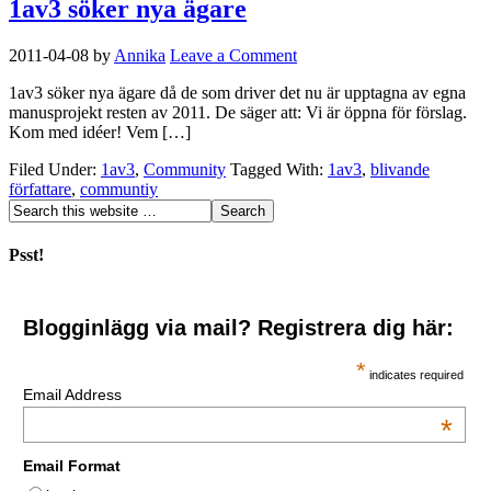
1av3 söker nya ägare
2011-04-08
by
Annika
Leave a Comment
1av3 söker nya ägare då de som driver det nu är upptagna av egna
manusprojekt resten av 2011. De säger att: Vi är öppna för förslag.
Kom med idéer! Vem […]
Filed Under:
1av3
,
Community
Tagged With:
1av3
,
blivande
författare
,
communtiy
Psst!
Blogginlägg via mail? Registrera dig här:
*
indicates required
Email Address
*
Email Format