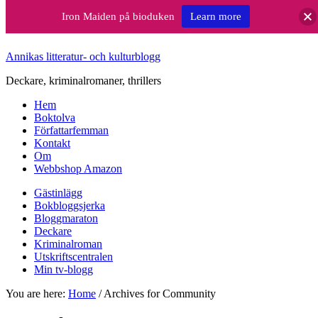
Iron Maiden på bioduken
Learn more
Annikas litteratur- och kulturblogg
Deckare, kriminalromaner, thrillers
Hem
Boktolva
Författarfemman
Kontakt
Om
Webbshop Amazon
Gästinlägg
Bokbloggsjerka
Bloggmaraton
Deckare
Kriminalroman
Utskriftscentralen
Min tv-blogg
You are here:
Home
/
Archives for Community