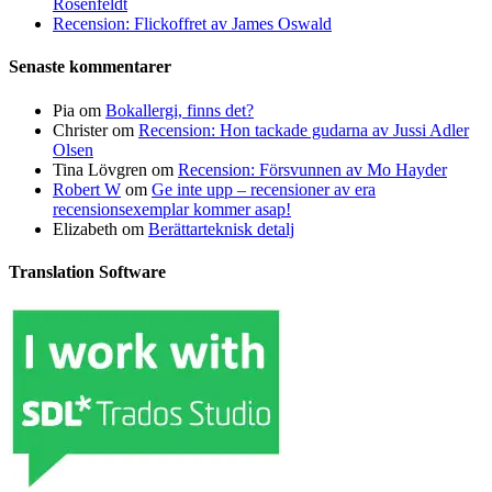
Rosenfeldt
Recension: Flickoffret av James Oswald
Senaste kommentarer
Pia
om
Bokallergi, finns det?
Christer
om
Recension: Hon tackade gudarna av Jussi Adler
Olsen
Tina Lövgren
om
Recension: Försvunnen av Mo Hayder
Robert W
om
Ge inte upp – recensioner av era
recensionsexemplar kommer asap!
Elizabeth
om
Berättarteknisk detalj
Translation Software