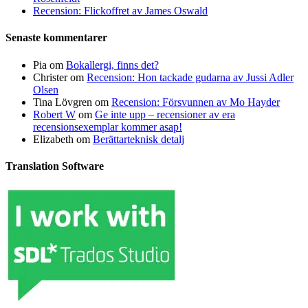
Recension: Flickoffret av James Oswald
Senaste kommentarer
Pia
om
Bokallergi, finns det?
Christer
om
Recension: Hon tackade gudarna av Jussi Adler
Olsen
Tina Lövgren
om
Recension: Försvunnen av Mo Hayder
Robert W
om
Ge inte upp – recensioner av era
recensionsexemplar kommer asap!
Elizabeth
om
Berättarteknisk detalj
Translation Software