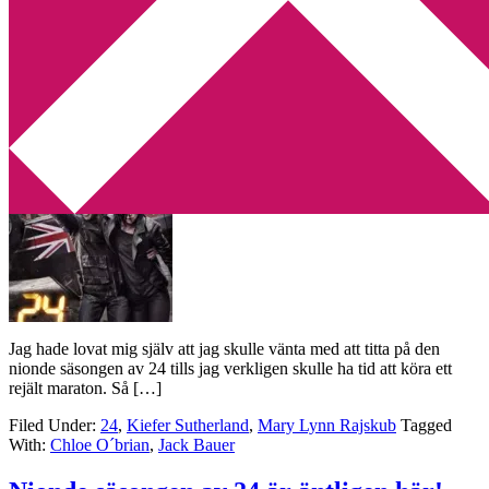
Min tv-blogg
You are here:
Home
/
Archives for Kiefer Sutherland
Åh nej, 24 har tagit över mitt liv igen!
2014-07-10
by
Annika
4 Comments
Jag hade lovat mig själv att jag skulle vänta med att titta på den
nionde säsongen av 24 tills jag verkligen skulle ha tid att köra ett
rejält maraton. Så […]
Filed Under:
24
,
Kiefer Sutherland
,
Mary Lynn Rajskub
Tagged
With:
Chloe O´brian
,
Jack Bauer