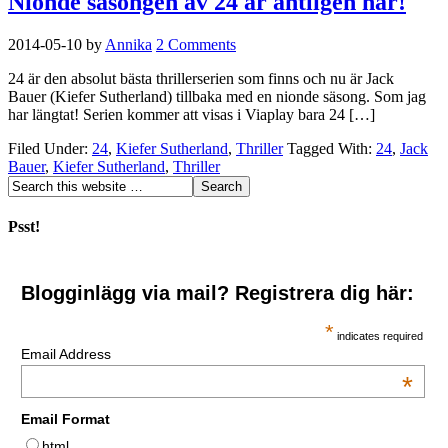
Nionde säsongen av 24 är äntligen här!
2014-05-10
by
Annika
2 Comments
24 är den absolut bästa thrillerserien som finns och nu är Jack
Bauer (Kiefer Sutherland) tillbaka med en nionde säsong. Som jag
har längtat! Serien kommer att visas i Viaplay bara 24 […]
Filed Under:
24
,
Kiefer Sutherland
,
Thriller
Tagged With:
24
,
Jack
Bauer
,
Kiefer Sutherland
,
Thriller
Psst!
Blogginlägg via mail? Registrera dig här:
*
indicates required
Email Address
*
Email Format
html