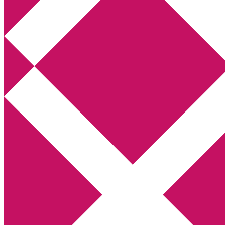
Annikas litteratur- och kulturblogg
Deckare, kriminalromaner, thrillers
Hem
Boktolva
Författarfemman
Kontakt
Om
Webbshop Amazon
Gästinlägg
Bokbloggsjerka
Bloggmaraton
Deckare
Kriminalroman
Utskriftscentralen