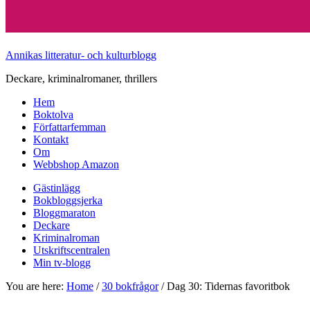
Annikas litteratur- och kulturblogg
Deckare, kriminalromaner, thrillers
Hem
Boktolva
Författarfemman
Kontakt
Om
Webbshop Amazon
Gästinlägg
Bokbloggsjerka
Bloggmaraton
Deckare
Kriminalroman
Utskriftscentralen
Min tv-blogg
You are here:
Home
/
30 bokfrågor
/
Dag 30: Tidernas favoritbok