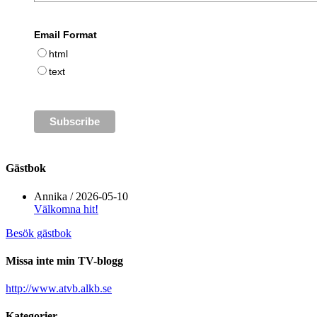
Email Format
html
text
Gästbok
Annika
/
2026-05-10
Välkomna hit!
Besök gästbok
Missa inte min TV-blogg
http://www.atvb.alkb.se
Kategorier