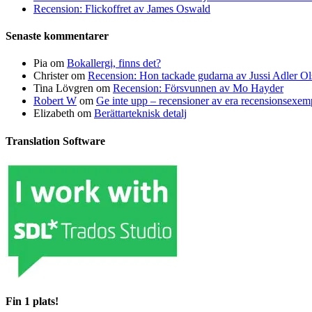
Recension: Flickoffret av James Oswald
Senaste kommentarer
Pia
om
Bokallergi, finns det?
Christer
om
Recension: Hon tackade gudarna av Jussi Adler Ol
Tina Lövgren
om
Recension: Försvunnen av Mo Hayder
Robert W
om
Ge inte upp – recensioner av era recensionsexe
Elizabeth
om
Berättarteknisk detalj
Translation Software
Fin 1 plats!