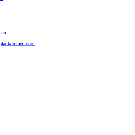
sen
mplar kommer asap!