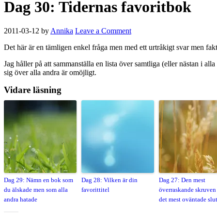
Dag 30: Tidernas favoritbok
2011-03-12
by
Annika
Leave a Comment
Det här är en tämligen enkel fråga men med ett urtråkigt svar men fakt
Jag håller på att sammanställa en lista över samtliga (eller nästan i all
sig över alla andra är omöjligt.
Vidare läsning
Dag 29: Nämn en bok som
Dag 28: Vilken är din
Dag 27: Den mest
du älskade men som alla
favorittitel
överraskande skruven 
andra hatade
det mest oväntade slu