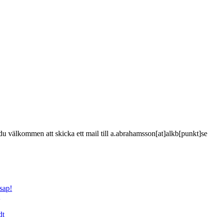
är du välkommen att skicka ett mail till a.abrahamsson[at]alkb[punkt]se
sap!
dt