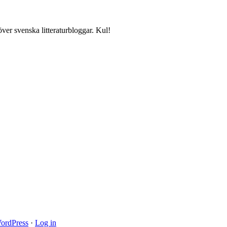
över svenska litteraturbloggar. Kul!
ordPress
·
Log in