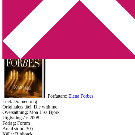
Min tv-blogg
You are here:
Home
/
Deckare
/
Dö med mig av Elena Forbes
Dö med mig av Elena Forbes
2010-07-26
by
Annika
2 Comments
Författare:
Elena Forbes
Titel: Dö med mig
Originalets titel: Die with me
Översättning: Moa-Lisa Björk
Utgivningsår: 2008
Förlag: Forum
Antal sidor: 305
Källa: Bibliotek