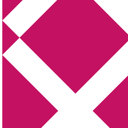
Annikas litteratur- och kulturblogg
Deckare, kriminalromaner, thrillers
Hem
Boktolva
Författarfemman
Kontakt
Om
Webbshop Amazon
Gästinlägg
Bokbloggsjerka
Bloggmaraton
Deckare
Kriminalroman
Utskriftscentralen