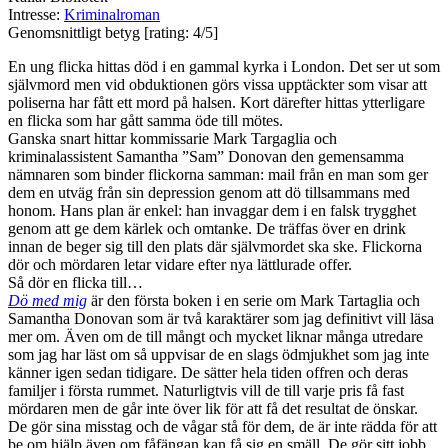
Intresse:
Kriminalroman
Genomsnittligt betyg [rating: 4/5]
En ung flicka hittas död i en gammal kyrka i London. Det ser ut som
självmord men vid obduktionen görs vissa upptäckter som visar att
poliserna har fått ett mord på halsen. Kort därefter hittas ytterligare
en flicka som har gått samma öde till mötes.
Ganska snart hittar kommissarie Mark Targaglia och
kriminalassistent Samantha ”Sam” Donovan den gemensamma
nämnaren som binder flickorna samman: mail från en man som ger
dem en utväg från sin depression genom att dö tillsammans med
honom. Hans plan är enkel: han invaggar dem i en falsk trygghet
genom att ge dem kärlek och omtanke. De träffas över en drink
innan de beger sig till den plats där självmordet ska ske. Flickorna
dör och mördaren letar vidare efter nya lättlurade offer.
Så dör en flicka till…
Dö med mig
är den första boken i en serie om Mark Tartaglia och
Samantha Donovan som är två karaktärer som jag definitivt vill läsa
mer om. Även om de till mångt och mycket liknar många utredare
som jag har läst om så uppvisar de en slags ödmjukhet som jag inte
känner igen sedan tidigare. De sätter hela tiden offren och deras
familjer i första rummet. Naturligtvis vill de till varje pris få fast
mördaren men de går inte över lik för att få det resultat de önskar.
De gör sina misstag och de vågar stå för dem, de är inte rädda för att
be om hjälp även om fåfängan kan få sig en smäll. De gör sitt jobb