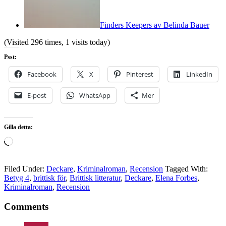
Finders Keepers av Belinda Bauer
(Visited 296 times, 1 visits today)
Psst:
Facebook
X
Pinterest
LinkedIn
E-post
WhatsApp
Mer
Gilla detta:
Laddar
in
…
Filed Under:
Deckare
,
Kriminalroman
,
Recension
Tagged With:
Betyg 4
,
brittisk för
,
Brittisk litteratur
,
Deckare
,
Elena Forbes
,
Kriminalroman
,
Recension
Comments