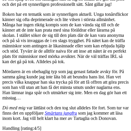
och det på ett synnerligen professionellt sätt. Sånt gillar jag!
Boken har en tematik som är synnerligen aktuell. Unga tonårsflickor
känner sig ofta deprimerade och lite vilsen i största allmänhet.
Många har ingen riktig kompis som de kan vända sig till och de
känner att de inte kan prata med sina föräldrar eller lärarna på
skolan. I stället söker de sig till den plats där de kan vara anonyma
och på så vis invaggas de i en slags trygghet. På nätet kan de träffa
människor som antingen är likasinnade eller som kan erbjuda hjälp
och stöd. Tyvärr är de alltför naiva för att inse att nätet är en perfekt
plats för människor med mörka avsikter. När de väl träffas IRL så
kan det gå på tok. Alldeles på tok.
Mördaren är en obehaglig typ som jag genast fattade avsky för. På
samma gång kunde jag inte låta bli att beundra hans list. Han vet
precis vilka knappar han ska trycka på för att få offren att göra precis
som han vill utan att han få det minsta smuts under naglarna ens.
Han lämnar inga spår och utmärker sig inte. Men en dag gör han ett
misstag…
Dö med mig
var lättläst och den tog slut alldeles för fort. Som tur var
finns det en uppföljare
Smärtans jungfru
som jag kommer att läsa
inom kort. Jag vill helt klart ha mer av Tartaglia och Donovan.
Handling [rating:4/5]