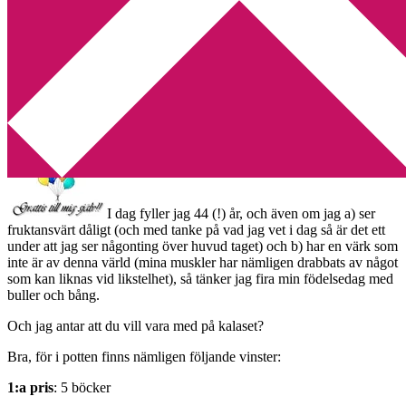
Min tv-blogg
You are here:
Home
/
Personligt
/
I dag fyller jag år! [Tävling]
I dag fyller jag år! [Tävling]
2012-09-12
by
Annika
62 Comments
I dag fyller jag 44 (!) år, och även om jag a) ser
fruktansvärt dåligt (och med tanke på vad jag vet i dag så är det ett
under att jag ser någonting över huvud taget) och b) har en värk som
inte är av denna värld (mina muskler har nämligen drabbats av något
som kan liknas vid likstelhet), så tänker jag fira min födelsedag med
buller och bång.
Och jag antar att du vill vara med på kalaset?
Bra, för i potten finns nämligen följande vinster:
1:a pris
: 5 böcker