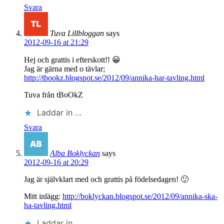
Svara
Tuva Lillbloggan
says
2012-09-16 at 21:29
Hej och grattis i efterskott!! 😀
Jag är gärna med o tävlar;
http://tbookz.blogspot.se/2012/09/annika-har-tavling.html
Tuva från tBoOkZ
Laddar in …
Svara
Alba Boklyckan
says
2012-09-16 at 20:29
Jag är självklart med och grattis på födelsedagen! 🙂
Mitt inlägg:
http://boklyckan.blogspot.se/2012/09/annika-ska-
ha-tavling.html
Laddar in …