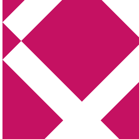
Annikas litteratur- och kulturblogg
Deckare, kriminalromaner, thrillers
Hem
Boktolva
Författarfemman
Kontakt
Om
Webbshop Amazon
Gästinlägg
Bokbloggsjerka
Bloggmaraton
Deckare
Kriminalroman
Utskriftscentralen