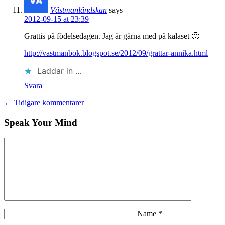
Västmanländskan
says
2012-09-15 at 23:39
Grattis på födelsedagen. Jag är gärna med på kalaset 🙂
http://vastmanbok.blogspot.se/2012/09/grattar-annika.html
Laddar in …
Svara
← Tidigare kommentarer
Speak Your Mind
Name
*