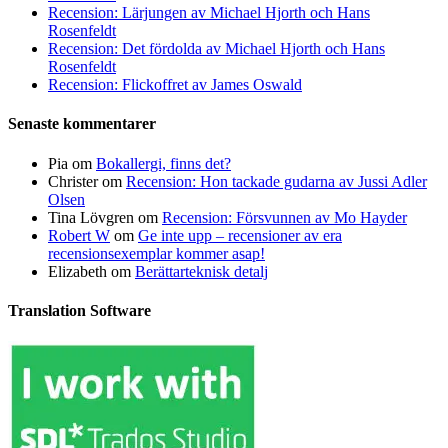
Recension: Lärjungen av Michael Hjorth och Hans
Rosenfeldt
Recension: Det fördolda av Michael Hjorth och Hans
Rosenfeldt
Recension: Flickoffret av James Oswald
Senaste kommentarer
Pia
om
Bokallergi, finns det?
Christer
om
Recension: Hon tackade gudarna av Jussi Adler
Olsen
Tina Lövgren
om
Recension: Försvunnen av Mo Hayder
Robert W
om
Ge inte upp – recensioner av era
recensionsexemplar kommer asap!
Elizabeth
om
Berättarteknisk detalj
Translation Software