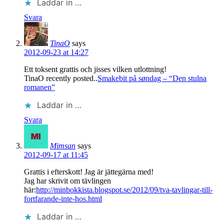
Laddar in …
Svara
TinaO
says
2012-09-23 at 14:27
Ett toksent grattis och jisses vilken utlottning!
TinaO recently posted..
Smakebit på søndag – “Den stulna
romanen”
Laddar in …
Svara
Mimsan
says
2012-09-17 at 11:45
Grattis i efterskott! Jag är jättegärna med!
Jag har skrivit om tävlingen
här:
http://minbokkista.blogspot.se/2012/09/tva-tavlingar-till-
fortfarande-inte-hos.html
Laddar in …