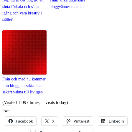
Nej, nu är det hög tid att
Tänk vilka underbara
sluta förhala och sätta
bloggvänner man har
igång och vara kreativ i
stället!
Från och med nu kommer
min blogg att sakta men
säkert vakna till liv igen
(Visited 1 097 times, 1 visits today)
Psst:
Facebook
X
Pinterest
LinkedIn