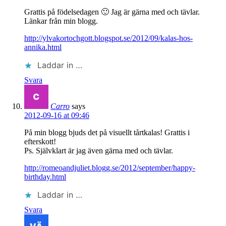
Grattis på födelsedagen 🙂 Jag är gärna med och tävlar.
Länkar från min blogg.
http://ylvakortochgott.blogspot.se/2012/09/kalas-hos-
annika.html
Laddar in …
Svara
Carro
says
2012-09-16 at 09:46
På min blogg bjuds det på visuellt tårtkalas! Grattis i
efterskott!
Ps. Självklart är jag även gärna med och tävlar.
http://romeoandjuliet.blogg.se/2012/september/happy-
birthday.html
Laddar in …
Svara