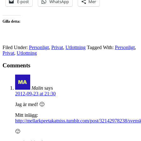
E-post
WhatsApp
Mer
Gilla detta:
Filed Under:
Personligt
,
Privat
,
Utlottning
Tagged With:
Personligt
,
Privat
,
Utlottning
Comments
Malin
says
2012-09-23 at 21:30
Jag är med! 🙂
Mitt inlägg:
http://mellarkpeetakatniss.tumblr.com/post/32142978238/svens
🙂