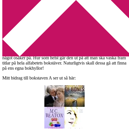
Min tv-blogg
You are here:
Home
/
Min bokhylla
/
I min bokhylla: A
I min bokhylla: A
2012-03-01
by
Annika
3 Comments
Hos
Erikas bokprat
hittade jag en utmaning vars ursprung jag är
något osäker på. Hur som helst går den ut på att man ska vaska fram
titlar på hela alfabetets bokstäver. Naturligtvis skall dessa gå att finna
på ens egna bokhyllor!
Mitt bidrag till bokstaven A ser ut så här: