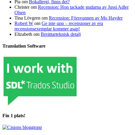
Pia
om
Bokallergi, finns det?
Christer
om
Recension: Hon tackade gudarna av Jussi Adler
Olsen
Tina Lövgren
om
Recension: Försvunnen av Mo Hayder
Robert W
om
Ge inte upp – recensioner av era
recensionsexemplar kommer asap!
Elizabeth
om
Berättarteknisk detalj
Translation Software
Fin 1 plats!