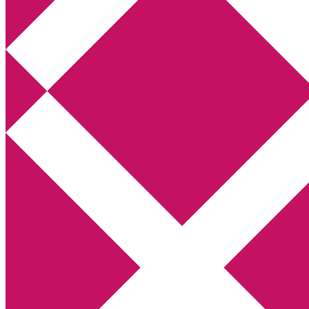
Annikas litteratur- och kulturblogg
Deckare, kriminalromaner, thrillers
Hem
Boktolva
Författarfemman
Kontakt
Om
Webbshop Amazon
Gästinlägg
Bokbloggsjerka
Bloggmaraton
Deckare
Kriminalroman
Utskriftscentralen