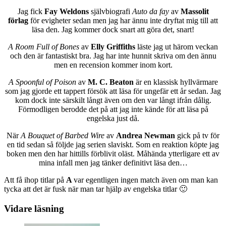
Jag fick
Fay Weldons
självbiografi
Auto da fay
av
Massolit
förlag
för evigheter sedan men jag har ännu inte dryftat mig till att
läsa den. Jag kommer dock snart att göra det, snart!
A Room Full of Bones
av
Elly Griffiths
läste jag ut härom veckan
och den är fantastiskt bra. Jag har inte hunnit skriva om den ännu
men en recension kommer inom kort.
A Spoonful of Poison
av
M. C. Beaton
är en klassisk hyllvärmare
som jag gjorde ett tappert försök att läsa för ungefär ett år sedan. Jag
kom dock inte särskilt långt även om den var långt ifrån dålig.
Förmodligen berodde det på att jag inte kände för att läsa på
engelska just då.
När
A Bouquet of Barbed Wire
av
Andrea Newman
gick på tv för
en tid sedan så följde jag serien slaviskt. Som en reaktion köpte jag
boken men den har hittills förblivit oläst. Måhända ytterligare ett av
mina infall men jag tänker definitivt läsa den…
Att få ihop titlar på
A
var egentligen ingen match även om man kan
tycka att det är fusk när man tar hjälp av engelska titlar 🙂
Vidare läsning