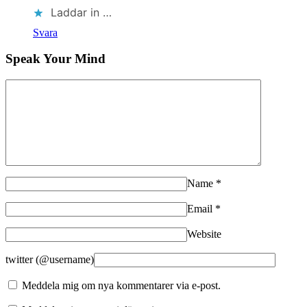
Laddar in …
Svara
Speak Your Mind
Name
*
Email
*
Website
twitter (@username)
Meddela mig om nya kommentarer via e-post.