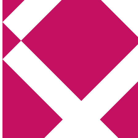
Annikas litteratur- och kulturblogg
Deckare, kriminalromaner, thrillers
Hem
Boktolva
Författarfemman
Kontakt
Om
Webbshop Amazon
Gästinlägg
Bokbloggsjerka
Bloggmaraton
Deckare
Kriminalroman
Utskriftscentralen