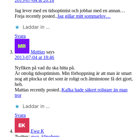
2013-07-04 at 20:18
Jag lever med en tidsoptimist och jobbar med en annan…
Freja recently posted..
Jag gillar mitt sommarlov…
Laddar in …
Svara
Mattias
says
2013-07-04 at 18:46
Nyfiken på vad du ska hitta på.
Är otrolig tidsoptimism. Min förhoppning är att man är smart
nog att plocka ut det som är roligt och åtminstone få det gjort,
heh.
Mattias recently posted..
Kafka hade säkert roligare än man
tror
Laddar in …
Svara
Ewa K
Twitter:
ewa_klingberg