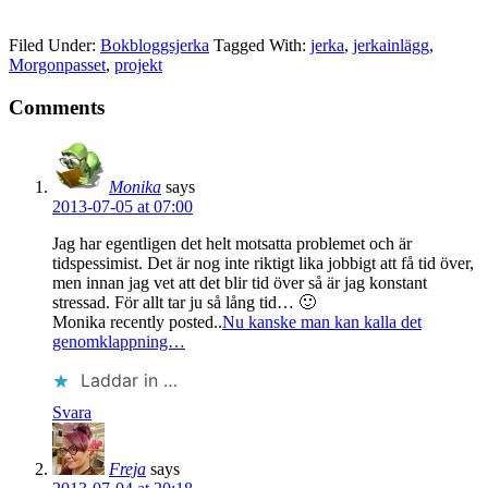
in
…
Filed Under:
Bokbloggsjerka
Tagged With:
jerka
,
jerkainlägg
,
Morgonpasset
,
projekt
Comments
Monika
says
2013-07-05 at 07:00
Jag har egentligen det helt motsatta problemet och är
tidspessimist. Det är nog inte riktigt lika jobbigt att få tid över,
men innan jag vet att det blir tid över så är jag konstant
stressad. För allt tar ju så lång tid… 🙂
Monika recently posted..
Nu kanske man kan kalla det
genomklappning…
Laddar in …
Svara
Freja
says