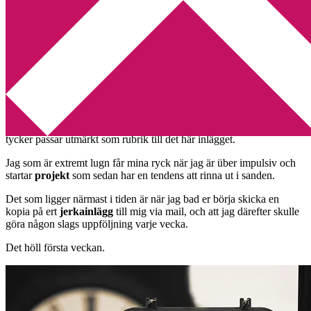
Min tv-blogg
You are here:
Home
/
Bokbloggsjerka
/
Impulsivitet jao!
Impulsivitet jao!
2013-07-04
by
Annika
4 Comments
Ni som lyssnar på
Morgonpasset
känner till uttrycket
jao
som jag
tycker passar utmärkt som rubrik till det här inlägget.
Jag som är extremt lugn får mina ryck när jag är über impulsiv och
startar
projekt
som sedan har en tendens att rinna ut i sanden.
Det som ligger närmast i tiden är när jag bad er börja skicka en
kopia på ert
jerkainlägg
till mig via mail, och att jag därefter skulle
göra någon slags uppföljning varje vecka.
Det höll första veckan.