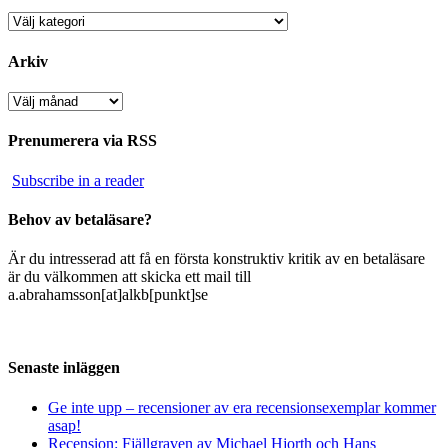
Kategorier
Arkiv
Arkiv
Prenumerera via RSS
Subscribe in a reader
Behov av betaläsare?
Är du intresserad att få en första konstruktiv kritik av en betaläsare
är du välkommen att skicka ett mail till
a.abrahamsson[at]alkb[punkt]se
Senaste inläggen
Ge inte upp – recensioner av era recensionsexemplar kommer
asap!
Recension: Fjällgraven av Michael Hjorth och Hans