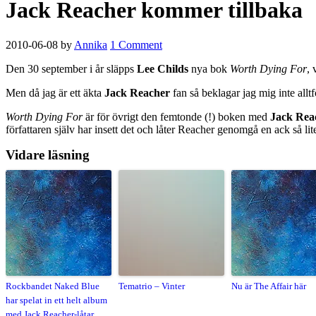
Jack Reacher kommer tillbaka
2010-06-08
by
Annika
1 Comment
Den 30 september i år släpps
Lee Childs
nya bok
Worth Dying For
, 
Men då jag är ett äkta
Jack Reacher
fan så beklagar jag mig inte allt
Worth Dying For
är för övrigt den femtonde (!) boken med
Jack Rea
författaren själv har insett det och låter Reacher genomgå en ack så lit
Vidare läsning
Rockbandet Naked Blue
Tematrio – Vinter
Nu är The Affair här
har spelat in ett helt album
med Jack Reacher-låtar