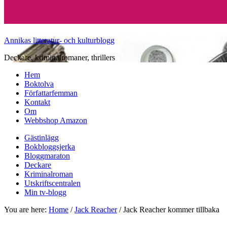
Annikas litteratur- och kulturblogg
Deckare, kriminalromaner, thrillers
Hem
Boktolva
Författarfemman
Kontakt
Om
Webbshop Amazon
Gästinlägg
Bokbloggsjerka
Bloggmaraton
Deckare
Kriminalroman
Utskriftscentralen
Min tv-blogg
You are here:
Home
/
Jack Reacher
/
Jack Reacher kommer tillbaka