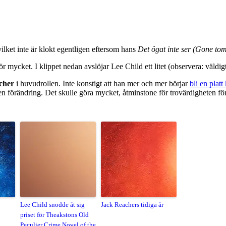
vilket inte är klokt egentligen eftersom hans
Det ögat inte ser (Gone t
för mycket. I klippet nedan avslöjar Lee Child ett litet (observera: väldi
cher
i huvudrollen. Inte konstigt att han mer och mer börjar
bli en platt
en förändring. Det skulle göra mycket, åtminstone för trovärdigheten för s
Lee Child snodde åt sig
Jack Reachers tidiga år
priset för Theakstons Old
Peculier Crime Novel of the