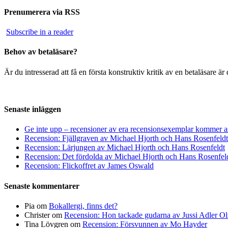
Prenumerera via RSS
Subscribe in a reader
Behov av betaläsare?
Är du intresserad att få en första konstruktiv kritik av en betaläsare 
Senaste inläggen
Ge inte upp – recensioner av era recensionsexemplar kommer a
Recension: Fjällgraven av Michael Hjorth och Hans Rosenfeldt
Recension: Lärjungen av Michael Hjorth och Hans Rosenfeldt
Recension: Det fördolda av Michael Hjorth och Hans Rosenfel
Recension: Flickoffret av James Oswald
Senaste kommentarer
Pia
om
Bokallergi, finns det?
Christer
om
Recension: Hon tackade gudarna av Jussi Adler Ol
Tina Lövgren
om
Recension: Försvunnen av Mo Hayder