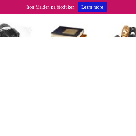
Iron Maiden på bioduken
Learn more