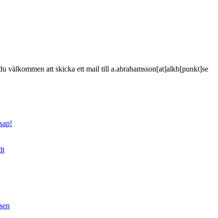
är du välkommen att skicka ett mail till a.abrahamsson[at]alkb[punkt]se
sap!
dt
sen