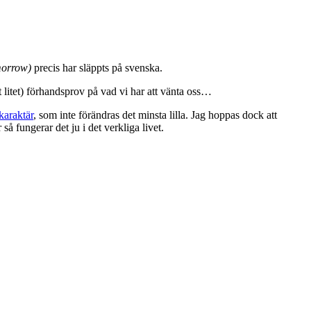
omorrow)
precis har släppts på svenska.
gt litet) förhandsprov på vad vi har att vänta oss…
 karaktär
, som inte förändras det minsta lilla. Jag hoppas dock att
å fungerar det ju i det verkliga livet.