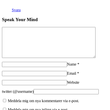
Svara
Speak Your Mind
Name
*
Email
*
Website
twitter (@username)
Meddela mig om nya kommentarer via e-post.
Meddela mig om nya inlägg via e-post.