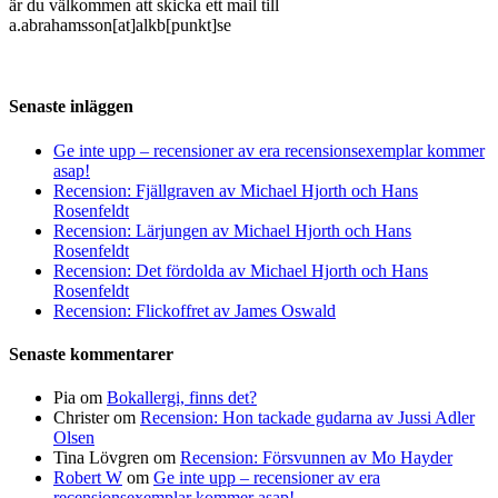
är du välkommen att skicka ett mail till
a.abrahamsson[at]alkb[punkt]se
Senaste inläggen
Ge inte upp – recensioner av era recensionsexemplar kommer
asap!
Recension: Fjällgraven av Michael Hjorth och Hans
Rosenfeldt
Recension: Lärjungen av Michael Hjorth och Hans
Rosenfeldt
Recension: Det fördolda av Michael Hjorth och Hans
Rosenfeldt
Recension: Flickoffret av James Oswald
Senaste kommentarer
Pia
om
Bokallergi, finns det?
Christer
om
Recension: Hon tackade gudarna av Jussi Adler
Olsen
Tina Lövgren
om
Recension: Försvunnen av Mo Hayder
Robert W
om
Ge inte upp – recensioner av era
recensionsexemplar kommer asap!