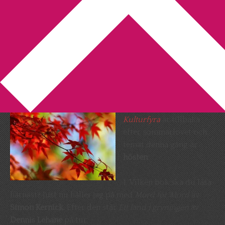
You are here:
Home
/
Kulturfyran
/
Kulturfyran
Kulturfyran
2010-09-05
by
Annika
Leave a Comment
Kulturbloggens
Kulturfyra
är tillbaka
efter sommarlovet och
temat denna gång är
hösten
:
1. Vilken bok ska du läsa
härnäst? Just nu håller jag på med
Mord för Mord
av
Simon Kernick.
Efter den står
Ett land i gryningen
av
Dennis Lehane
på tur.