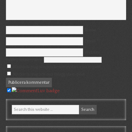
*
Name
*
Email
Website
twitter (@username)
Meddela mig om nya kommentarer via e-post.
Meddela mig om nya inlägg via e-post.