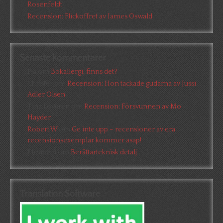
Rosenfeldt
Recension: Flickoffret av James Oswald
Senaste kommentarer
Pia
om
Bokallergi, finns det?
Christer
om
Recension: Hon tackade gudarna av Jussi
Adler Olsen
Tina Lövgren
om
Recension: Försvunnen av Mo
Hayder
Robert W
om
Ge inte upp – recensioner av era
recensionsexemplar kommer asap!
Elizabeth
om
Berättarteknisk detalj
Translation Software