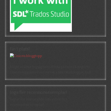
Fin 1 plats!
Högst oväntat tog jag hem första platsen i kategorin
Cisions topplista över svenska litteraturbloggar. Kul!
Inga fler recensionsexemplar!
Jag tar för närvarande inte emot fler
recensionsexemplar!