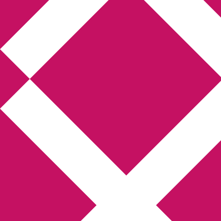
Annikas litteratur- och
kulturblogg
Deckare, kriminalromaner, thrillers
Hem
Boktolva
Författarfemman
Kontakt
Om
Webbshop Amazon
Gästinlägg
Bokbloggsjerka
Bloggmaraton
Deckare
Kriminalroman
Utskriftscentralen
Min tv-blogg