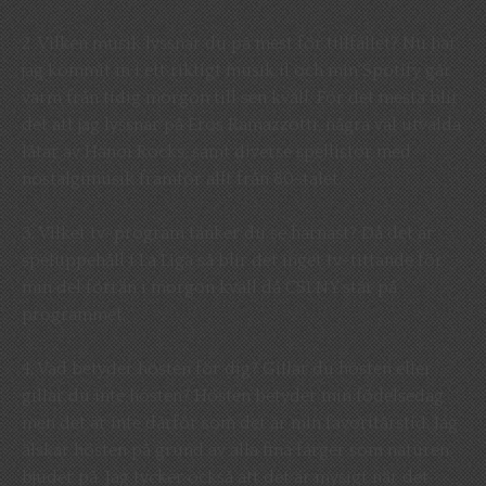
2. Vilken musik lyssnar du på mest för tillfället? Nu har
jag kommit in i ett riktigt musik il och min Spotify går
varm från tidig morgon till sen kväll. För det mesta blir
det att jag lyssnar på Eros Ramazzotti, några väl utvalda
låtar av Hanoi Rocks, samt diverse spellistor med
nostalgimusik framför allt från 80-talet.
3. Vilket tv-program tänker du se härnäst? Då det är
speluppehåll i La Liga så blir det inget tv-tittande för
min del förrän i morgon kväll då CSI NY står på
programmet.
4. Vad betyder hösten för dig? Gillar du hösten eller
gillar du inte hösten? Hösten betyder min födelsedag
men det är inte därför som det är min favoritårstid. Jag
älskar hösten på grund av alla fina färger som naturen
bjuder på. Jag tycker också att det är mysigt när det