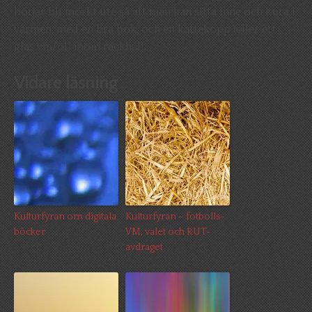
börjar bli mörkt ute så att man kan sitta inne och kura i
värmen, med en bra bok, och en kaffekopp (eller ett
glas vin/öl) inom räckhåll.
Vidare läsning
Kulturfyran om digitala
Kulturfyran – fotbolls-
böcker
VM, valet och RUT-
avdraget