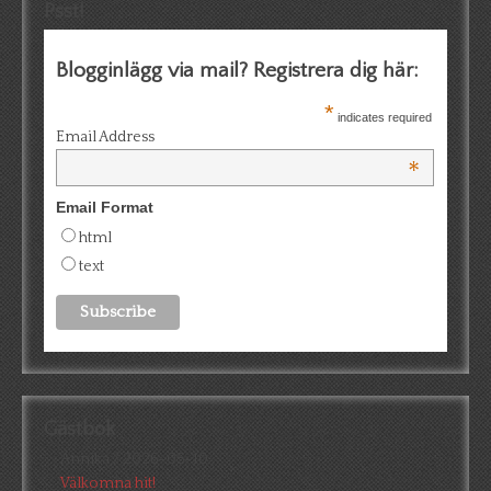
Psst!
Blogginlägg via mail? Registrera dig här:
*
indicates required
Email Address
*
Email Format
html
text
Gästbok
Annika
/
2026-05-10
Välkomna hit!