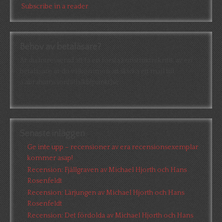
Subscribe in a reader
Behov av betaläsare?
Är du intresserad att få en första konstruktiv kritik av en
betaläsare är du välkommen att skicka ett mail till
a.abrahamsson[at]alkb[punkt]se
Senaste inläggen
Ge inte upp – recensioner av era recensionsexemplar
kommer asap!
Recension: Fjällgraven av Michael Hjorth och Hans
Rosenfeldt
Recension: Lärjungen av Michael Hjorth och Hans
Rosenfeldt
Recension: Det fördolda av Michael Hjorth och Hans