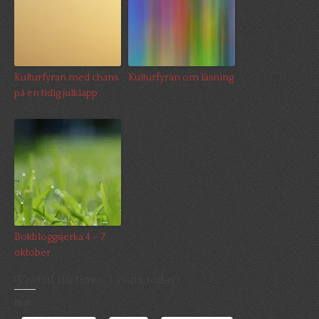
Kulturfyran med chans
Kulturfyran om läsning
på en tidig julklapp
Bokbloggsjerka 4 – 7
oktober
(Visited 110 times, 1 visits today)
Psst: