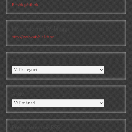
Besök gästbok
Missa inte min TV-blogg
http://www.atvb.alkb.se
Kategorier
Kategorier
Arkiv
Arkiv
Prenumerera via RSS