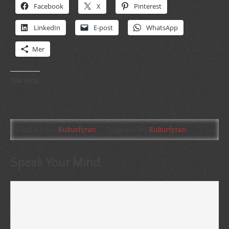
Facebook
X
Pinterest
LinkedIn
E-post
WhatsApp
Mer
Gilla detta:
Filed Under:
Kulturfyran
Tagged With:
Kulturfyran
Speak Your Mind