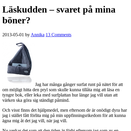
Läskudden – svaret på mina
böner?
2013-05-01
by
Annika
13 Comments
Jag har många gånger surfat runt på nätet för att
om möjligt hitta den pryl som skulle kunna tillåta mig att läsa en
tyngre bok, eller leka med surfplattan hur länge jag vill utan att
värken ska göra sig ständigt påmind.
Och visst finns det hjälpmedel, men eftersom de är onödigt dyra har
jag i stället fått förlita mig på min uppfinningsrikedom för att kunna
ägna mig åt det jag vill, när jag vill.
Nu verkar det som att den tiden är förbi eftersom jag som av en