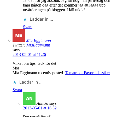
Ja, det tror jag absolut. Jag får nog min på fredag och
bara någon dag efter det kommer jag att lägga upp
utvärderingen på bloggen. Håll utkik!
Laddar in …
Svara
Mia Eggimann
Twitter:
MiaEggimann
says
2013-05-01 at 11:26
Vilket bra tips, tack för det
Mia
Mia Eggimann recently posted..
Tematrio – Favoritklassiker
Laddar in …
Svara
Annika
says
2013-05-01 at 16:32
Det var så lite så!