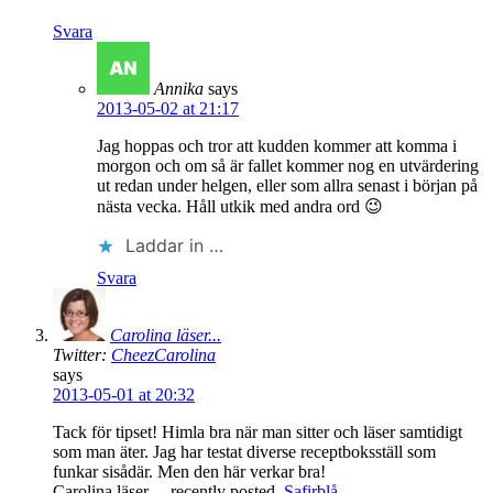
Svara
Annika
says
2013-05-02 at 21:17
Jag hoppas och tror att kudden kommer att komma i
morgon och om så är fallet kommer nog en utvärdering
ut redan under helgen, eller som allra senast i början på
nästa vecka. Håll utkik med andra ord 😉
Laddar in …
Svara
Carolina läser...
Twitter:
CheezCarolina
says
2013-05-01 at 20:32
Tack för tipset! Himla bra när man sitter och läser samtidigt
som man äter. Jag har testat diverse receptboksställ som
funkar sisådär. Men den här verkar bra!
Carolina läser… recently posted..
Safirblå