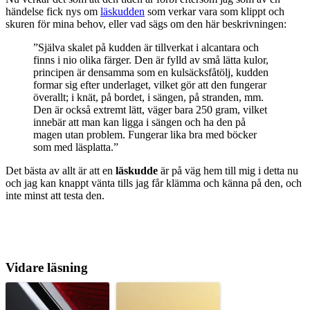
händelse fick nys om
läskudden
som verkar vara som klippt och
skuren för mina behov, eller vad sägs om den här beskrivningen:
”Själva skalet på kudden är tillverkat i alcantara och
finns i nio olika färger. Den är fylld av små lätta kulor,
principen är densamma som en kulsäcksfåtölj, kudden
formar sig efter underlaget, vilket gör att den fungerar
överallt; i knät, på bordet, i sängen, på stranden, mm.
Den är också extremt lätt, väger bara 250 gram, vilket
innebär att man kan ligga i sängen och ha den på
magen utan problem. Fungerar lika bra med böcker
som med läsplatta.”
Det bästa av allt är att en
läskudde
är på väg hem till mig i detta nu
och jag kan knappt vänta tills jag får klämma och känna på den, och
inte minst att testa den.
Vidare läsning