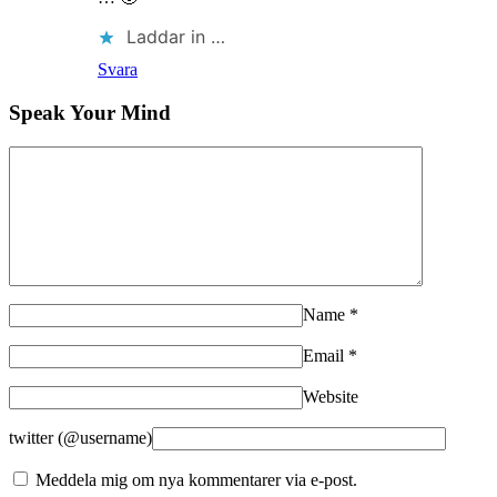
Laddar in …
Svara
Speak Your Mind
Name
*
Email
*
Website
twitter (@username)
Meddela mig om nya kommentarer via e-post.