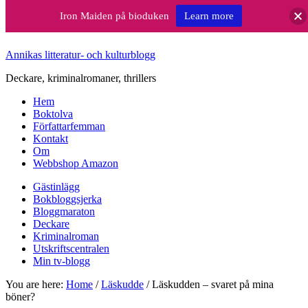
Iron Maiden på bioduken
Learn more
Annikas litteratur- och kulturblogg
Deckare, kriminalromaner, thrillers
Hem
Boktolva
Författarfemman
Kontakt
Om
Webbshop Amazon
Gästinlägg
Bokbloggsjerka
Bloggmaraton
Deckare
Kriminalroman
Utskriftscentralen
Min tv-blogg
You are here:
Home
/
Läskudde
/
Läskudden – svaret på mina
böner?