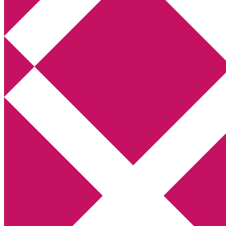
Annikas litteratur- och kulturblogg
Deckare, kriminalromaner, thrillers
Hem
Boktolva
Författarfemman
Kontakt
Om
Webbshop Amazon
Gästinlägg
Bokbloggsjerka
Bloggmaraton
Deckare
Kriminalroman
Utskriftscentralen