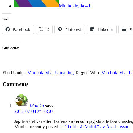
Min bokhylla – R
Psst:
Facebook
X
Pinterest
LinkedIn
E
Gilla detta:
Filed Under:
Min bokhylla
,
Utmaning
Tagged With:
Min bokhylla
,
U
Comments
Monika
says
2012-07-04 at 16:50
Jag tror det var efter Tsarens krona som jag slutade läsa Cussle
Monika recently posted..
"Till offer åt Molok" av Åsa Larsson