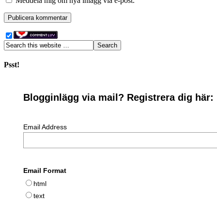
Meddela mig om nya inlägg via e-post.
Psst!
Blogginlägg via mail? Registrera dig här:
Email Address
Email Format
html
text