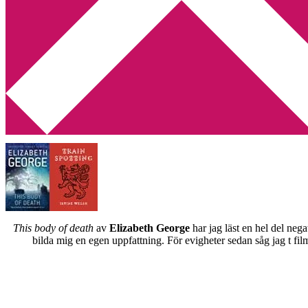
Min tv-blogg
You are here:
Home
/
Min bokhylla
/
Min bokhylla – T
Min bokhylla – T
2012-07-04
by
Annika
1 Comment
Jakten på titlar fortsätter och i bokhyllan finns följande på
T
:
This body of death
av
Elizabeth George
har jag läst en hel del neg
bilda mig en egen uppfattning. För evigheter sedan såg jag t fi