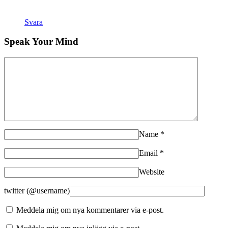
Svara
Speak Your Mind
Name
*
Email
*
Website
twitter (@username)
Meddela mig om nya kommentarer via e-post.