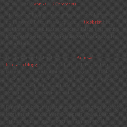
2009-10-09
by
Annika
2 Comments
Att hålla två bloggar uppdaterade tar otroligt mycket
tid i anspråk. Då man som jag lider av
tidsbrist
blir
resultatet att det blir ett sporadiskt inlägg i respektive
blogg, egentligen till ingen glädje för varken mig eller
mina läsare.
Därför har jag bestämt mig för att
Annikas
litteraturblogg
kommer att flytta in hit. Tyngdpunkten
kommer även i fortsättningen att ligga på brittisk
deckare/kriminalromaner, men ett och annat inlägg
kommer således att omfatta böcker skrivna av
författare med annan nationalitet.
För att minska min stress ännu mer har jag beslutat att
lägga ner skrivandet av en D-uppsats i tyska. Det var
det som kändes minst viktigt av alla mina projekt.