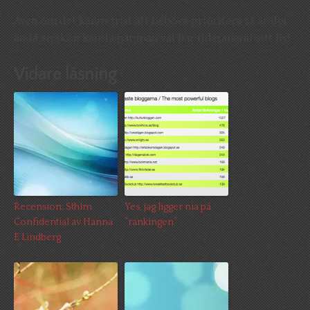
Även om det känns trist att behöva prioritera så är det
ändå en skön känsla när man väl har tidssanerat sitt liv!
Vidare läsning
Recension: Sthlm
Yes, jag ligger nia på
Confidential av Hanna
”rankingen”
E Lindberg