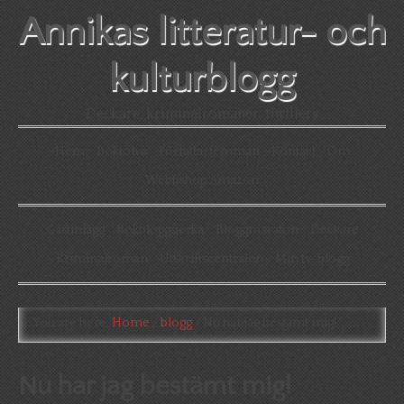
Annikas litteratur- och
kulturblogg
Deckare, kriminalromaner, thrillers
Hem
Boktolva
Författarfemman
Kontakt
Om
Webbshop Amazon
Gästinlägg
Bokbloggsjerka
Bloggmaraton
Deckare
Kriminalroman
Utskriftscentralen
Min tv-blogg
You are here:
Home
/
blogg
/
Nu har jag bestämt mig!
Nu har jag bestämt mig!