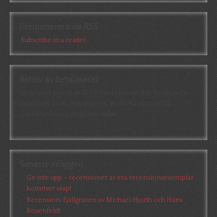
Prenumerera via RSS
Subscribe in a reader
Behov av betaläsare?
Är du intresserad att få en första konstruktiv kritik av en
betaläsare är du välkommen att skicka ett mail till
a.abrahamsson[at]alkb[punkt]se
Senaste inläggen
Ge inte upp – recensioner av era recensionsexemplar
kommer asap!
Recension: Fjällgraven av Michael Hjorth och Hans
Rosenfeldt