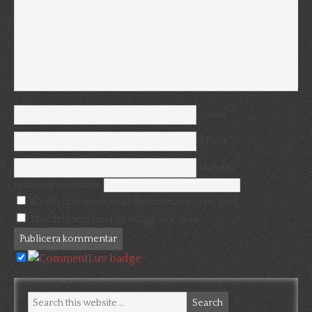
*
Name
*
Email
Website
twitter (@username)
Meddela mig om nya kommentarer via e-post.
Meddela mig om nya inlägg via e-post.