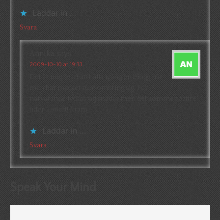
Laddar in …
Svara
Annika
says
2009-10-10 at 19:33
Det är nog svårt att hålla igång en blogg när
man har mycket runt omkring sig. För
närvarande lyckas jag sisådär men det kommer bättre
tider … snart! Kram
Laddar in …
Svara
Speak Your Mind