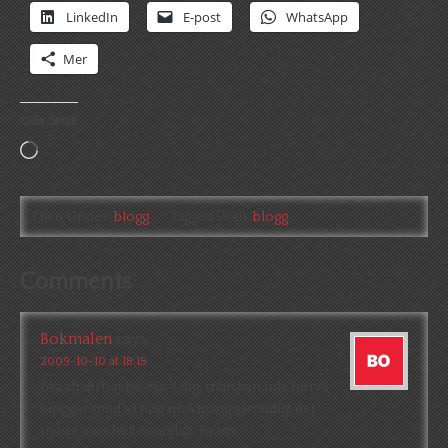
LinkedIn
E-post
WhatsApp
Mer
Gilla detta:
Laddar
in
…
Filed Under:
blogg
Tagged With:
blogg
Comments
Bokmalen
says
2009-10-10 at 18:15
Bra att du har bestämt dig, man kan inte ha två
bloggar med så hög nivå igång samtidigt det
måste vara helt omöjligt. Kram