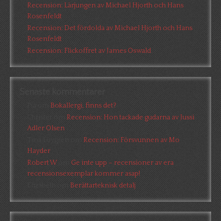
Recension: Lärjungen av Michael Hjorth och Hans
Rosenfeldt
Recension: Det fördolda av Michael Hjorth och Hans
Rosenfeldt
Recension: Flickoffret av James Oswald
Senaste kommentarer
Pia
om
Bokallergi, finns det?
Christer
om
Recension: Hon tackade gudarna av Jussi
Adler Olsen
Tina Lövgren
om
Recension: Försvunnen av Mo
Hayder
Robert W
om
Ge inte upp – recensioner av era
recensionsexemplar kommer asap!
Elizabeth
om
Berättarteknisk detalj