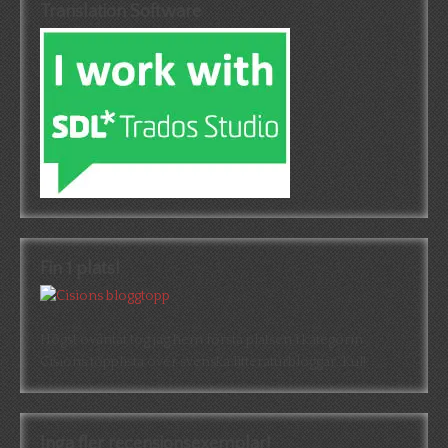
Translation Software
Fin 1 plats!
Högst oväntat tog jag hem första platsen i kategorin
Cisions topplista över svenska litteraturbloggar. Kul!
Inga fler recensionsexemplar!