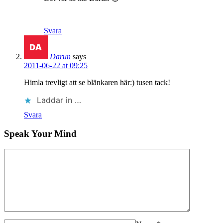
Svara
Darun
says
2011-06-22 at 09:25
Himla trevligt att se blänkaren här:) tusen tack!
Laddar in …
Svara
Speak Your Mind