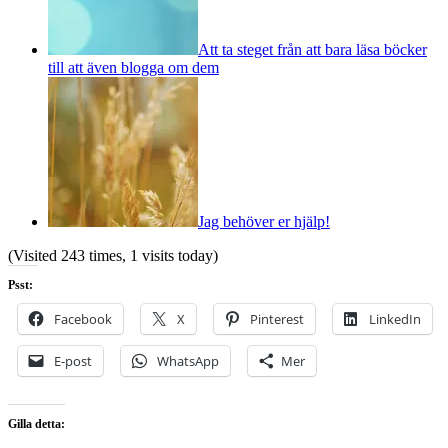
Att ta steget från att bara läsa böcker
till att även blogga om dem
Jag behöver er hjälp!
(Visited 243 times, 1 visits today)
Psst:
Facebook
X
Pinterest
LinkedIn
E-post
WhatsApp
Mer
Gilla detta: