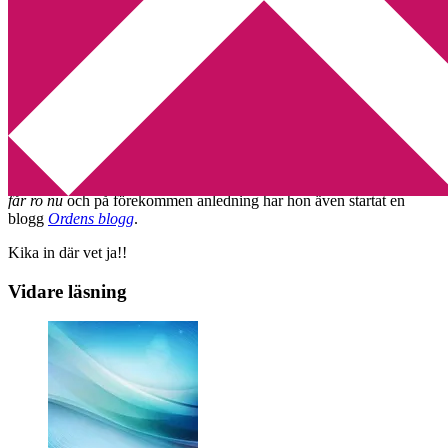
Min tv-blogg
You are here:
Home
/
blogg
/
Ny poesiblogg
Ny poesiblogg
2011-06-17
by
Annika
3 Comments
Darun Salih släppte för en tid sedan sin diktsamling
Tror du din själ
får ro nu
och på förekommen anledning har hon även startat en
blogg
Ordens blogg
.
Kika in där vet ja!!
Vidare läsning