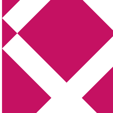
Annikas litteratur- och kulturblogg
Deckare, kriminalromaner, thrillers
Hem
Boktolva
Författarfemman
Kontakt
Om
Webbshop Amazon
Gästinlägg
Bokbloggsjerka
Bloggmaraton
Deckare
Kriminalroman
Utskriftscentralen