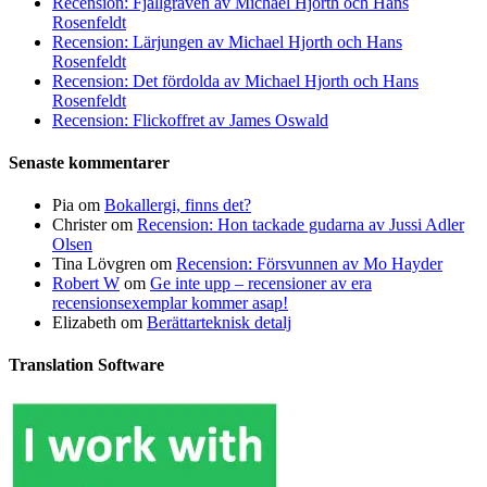
Recension: Fjällgraven av Michael Hjorth och Hans
Rosenfeldt
Recension: Lärjungen av Michael Hjorth och Hans
Rosenfeldt
Recension: Det fördolda av Michael Hjorth och Hans
Rosenfeldt
Recension: Flickoffret av James Oswald
Senaste kommentarer
Pia
om
Bokallergi, finns det?
Christer
om
Recension: Hon tackade gudarna av Jussi Adler
Olsen
Tina Lövgren
om
Recension: Försvunnen av Mo Hayder
Robert W
om
Ge inte upp – recensioner av era
recensionsexemplar kommer asap!
Elizabeth
om
Berättarteknisk detalj
Translation Software