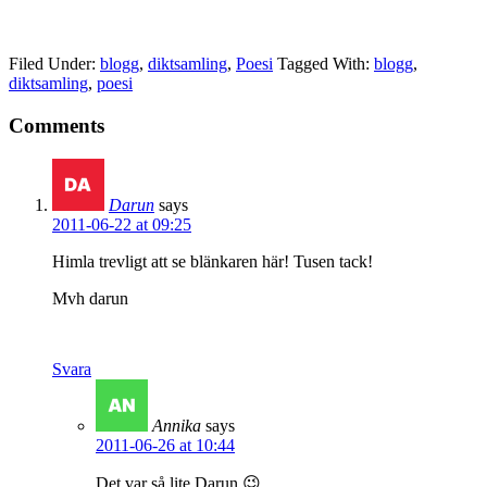
Filed Under:
blogg
,
diktsamling
,
Poesi
Tagged With:
blogg
,
diktsamling
,
poesi
Comments
Darun
says
2011-06-22 at 09:25
Himla trevligt att se blänkaren här! Tusen tack!
Mvh darun
Svara
Annika
says
2011-06-26 at 10:44
Det var så lite Darun 😉