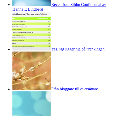
Recension: Sthlm Confidential av
Hanna E Lindberg
Yes, jag ligger nia på ”rankingen”
Från bloggare till översättare