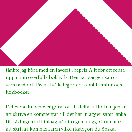
You are here:
Home
/
Utlottning
/
Ny stor utlottning
Ny stor utlottning
2009-10-26
by
Annika
27 Comments
Då min förra stora
utlottning
blev en sådan succé
tänkte jag köra med en favorit i repris. Allt för att rensa
upp i min överfulla bokhylla. Den här gången kan du
vara med och tävla i två kategorier: skönlitteratur och
kokböcker.
Det enda du behöver göra för att delta i utlottningen är
att skriva en kommentar till det här inlägget, samt länka
till tävlingen i ett inlägg på din egen blogg. Glöm inte
att skriva i kommentaren vilken kategori du önskar