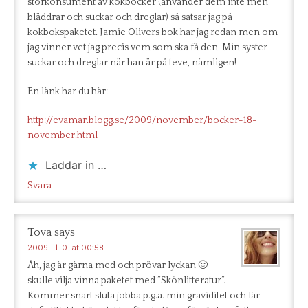
storkonsument av kokböcker (använder dem inte men
bläddrar och suckar och dreglar) så satsar jag på
kokbokspaketet. Jamie Olivers bok har jag redan men om
jag vinner vet jag precis vem som ska få den. Min syster
suckar och dreglar när han är på teve, nämligen!
En länk har du här:
http://evamar.blogg.se/2009/november/bocker-18-
november.html
Laddar in …
Svara
Tova
says
2009-11-01 at 00:58
Åh, jag är gärna med och prövar lyckan 🙂
skulle vilja vinna paketet med ”Skönlitteratur”.
Kommer snart sluta jobba p.g.a. min graviditet och lär