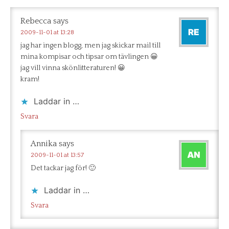
Rebecca
says
2009-11-01 at 13:28
jag har ingen blogg, men jag skickar mail till
mina kompisar och tipsar om tävlingen 😀
jag vill vinna skönlitteraturen! 😀
kram!
Laddar in …
Svara
Annika
says
2009-11-01 at 13:57
Det tackar jag för! 🙂
Laddar in …
Svara