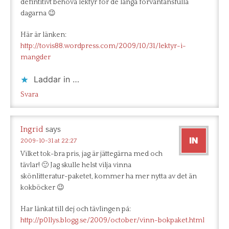
defintitivt behöva lektyr för de långa förväntansfulla
dagarna 😉
Här är länken:
http://tovis88.wordpress.com/2009/10/31/lektyr-i-
mangder
Laddar in …
Svara
Ingrid
says
2009-10-31 at 22:27
Vilket tok-bra pris, jag är jättegärna med och
tävlar! 🙂 Jag skulle helst vilja vinna
skönlitteratur-paketet, kommer ha mer nytta av det än
kokböcker 😉
Har länkat till dej och tävlingen på:
http://p0llys.blogg.se/2009/october/vinn-bokpaket.html