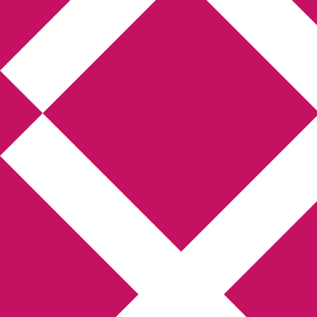
Annikas litteratur- och
kulturblogg
Deckare, kriminalromaner, thrillers
Hem
Boktolva
Författarfemman
Kontakt
Om
Webbshop Amazon
Gästinlägg
Bokbloggsjerka
Bloggmaraton
Deckare
Kriminalroman
Utskriftscentralen
Min tv-blogg