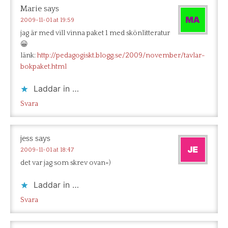
Marie
says
2009-11-01 at 19:59
jag är med vill vinna paket 1 med skönlitteratur
😀
länk:
http://pedagogiskt.blogg.se/2009/november/tavlar-
bokpaket.html
Laddar in …
Svara
jess
says
2009-11-01 at 18:47
det var jag som skrev ovan=)
Laddar in …
Svara