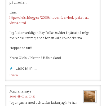
på direkten.
Länk:
http://olelsi.blogg.se/2009/november/bok-paket-att-
vinna.html
Jag Älskar verkligen Kay Pollak (svider i hjärtat på mig)
men beslutar mej ändå för att välja kokböckerna.
Hoppas på tur!!
Kram Olelsi / Nettan i Hälsingland
Laddar in …
Svara
Mariana
says
2009-11-03 at 03:23
Jag ar garna med och tavlar fastan jag inte har