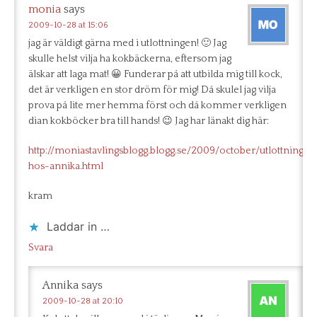
monia
says
2009-10-28 at 15:06
jag är väldigt gärna med i utlottningen! 🙂 Jag
skulle helst vilja ha kokbäckerna, eftersom jag
älskar att laga mat! 😀 Funderar på att utbilda mig till kock,
det är verkligen en stor dröm för mig! Då skulel jag vilja
prova på lite mer hemma först och då kommer verkligen
dian kokböcker bra till hands! 😉 Jag har länakt dig här:
http://moniastavlingsblogg.blogg.se/2009/october/utlottning-
hos-annika.html
kram
Laddar in …
Svara
Annika
says
2009-10-28 at 20:10