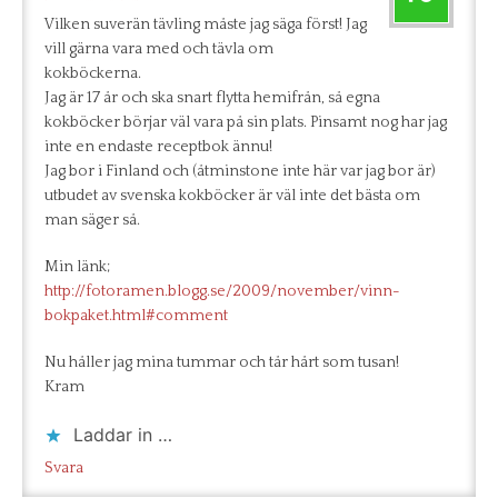
Vilken suverän tävling måste jag säga först! Jag
vill gärna vara med och tävla om
kokböckerna.
Jag är 17 år och ska snart flytta hemifrån, så egna
kokböcker börjar väl vara på sin plats. Pinsamt nog har jag
inte en endaste receptbok ännu!
Jag bor i Finland och (åtminstone inte här var jag bor är)
utbudet av svenska kokböcker är väl inte det bästa om
man säger så.
Min länk;
http://fotoramen.blogg.se/2009/november/vinn-
bokpaket.html#comment
Nu håller jag mina tummar och tår hårt som tusan!
Kram
Laddar in …
Svara