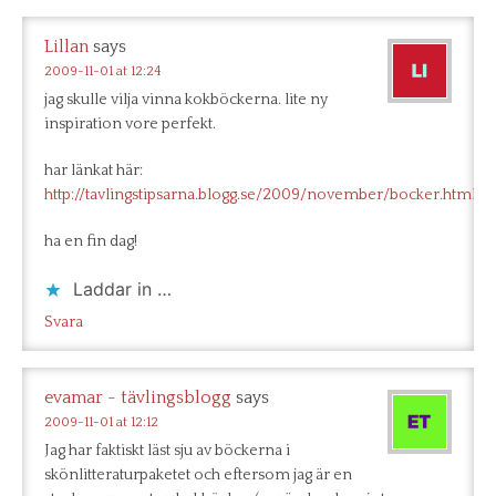
Lillan
says
2009-11-01 at 12:24
jag skulle vilja vinna kokböckerna. lite ny
inspiration vore perfekt.
har länkat här:
http://tavlingstipsarna.blogg.se/2009/november/bocker.html
ha en fin dag!
Laddar in …
Svara
evamar - tävlingsblogg
says
2009-11-01 at 12:12
Jag har faktiskt läst sju av böckerna i
skönlitteraturpaketet och eftersom jag är en