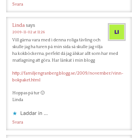
Svara
Linda
says
2009-11-02 at 11:26
Vill gärna vara med i denna roliga tävling och
skulle jag ha turen på min sida så skulle jag vilja
ha kokböckerna, perfekt då jag älskar allt som har med
matlagning att göra. Har länkat i min blogg
http://familjengranberg.blogg.se/2009/november/vinn-
bokpaket.html
Hoppas på tur 🙂
Linda
Laddar in …
Svara