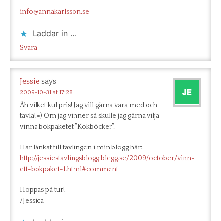
info@annakarlsson.se
Laddar in …
Svara
Jessie
says
2009-10-31 at 17:28
Åh vilket kul pris! Jag vill gärna vara med och
tävla! =) Om jag vinner så skulle jag gärna vilja
vinna bokpaketet ”Kokböcker”.
Har länkat till tävlingen i min blogg här:
http://jessiestavlingsblogg.blogg.se/2009/october/vinn-
ett-bokpaket-1.html#comment
Hoppas på tur!
/Jessica