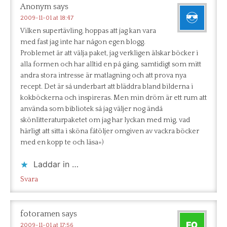
Anonym
says
2009-11-01 at 18:47
Vilken supertävling, hoppas att jag kan vara
med fast jag inte har någon egen blogg.
Problemet är att välja paket, jag verkligen älskar böcker i
alla formen och har alltid en på gång, samtidigt som mitt
andra stora intresse är matlagning och att prova nya
recept. Det är så underbart att bläddra bland bilderna i
kokböckerna och inspireras. Men min dröm är ett rum att
använda som bibliotek så jag väljer nog ändå
skönlitteraturpaketet om jag har lyckan med mig, vad
härligt att sitta i sköna fåtöljer omgiven av vackra böcker
med en kopp te och läsa=)
Laddar in …
Svara
fotoramen
says
2009-11-01 at 17:56