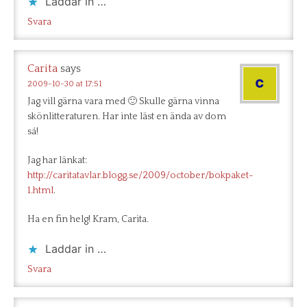
Laddar in …
Svara
Carita
says
2009-10-30 at 17:51
Jag vill gärna vara med 🙂 Skulle gärna vinna
skönlitteraturen. Har inte läst en ända av dom
så!
Jag har länkat:
http://caritatavlar.blogg.se/2009/october/bokpaket-
1.html
.
Ha en fin helg! Kram, Carita.
Laddar in …
Svara