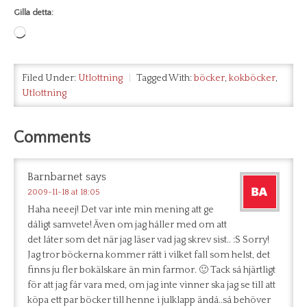
Gilla detta:
Laddar
in
…
Filed Under:
Utlottning
Tagged With:
böcker
,
kokböcker
,
Utlottning
Comments
Barnbarnet
says
2009-11-18 at 18:05
Haha neeej! Det var inte min mening att ge
dåligt samvete! Även om jag håller med om att
det låter som det när jag läser vad jag skrev sist.. :S Sorry!
Jag tror böckerna kommer rätt i vilket fall som helst, det
finns ju fler bokälskare än min farmor. 🙂 Tack så hjärtligt
för att jag får vara med, om jag inte vinner ska jag se till att
köpa ett par böcker till henne i julklapp ändå..så behöver