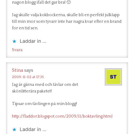
nagon blogg ifall det gar bra! 🙂
Jag skulle valja kokbockerna, skulle bli en perfekt julklapp
till min mor som tyvarr inte har nagra kvar efter en brand
for en tid sen.
Laddar in …
Svara
Stina
says
2009-11-02 at 17:35
Jag är gärna med och tävlar om det
skönlitterära paketet!
Tipsar om tävlingen på min blogg!
http://fladdor.blogspot.com/2009/11/boktavling.html
Laddar in …