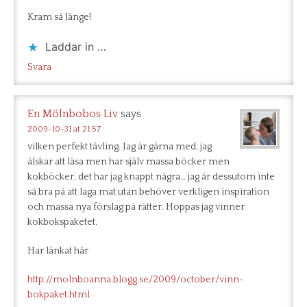
Kram så länge!
Laddar in …
Svara
En Mölnbobos Liv
says
2009-10-31 at 21:57
vilken perfekt tävling. Jag är gärna med, jag
älskar att läsa men har själv massa böcker men
kokböcker, det har jag knappt några… jag är dessutom inte
så bra på att laga mat utan behöver verkligen inspiration
och massa nya förslag på rätter. Hoppas jag vinner
kokbokspaketet.
Har länkat här
http://molnboanna.blogg.se/2009/october/vinn-
bokpaket.html