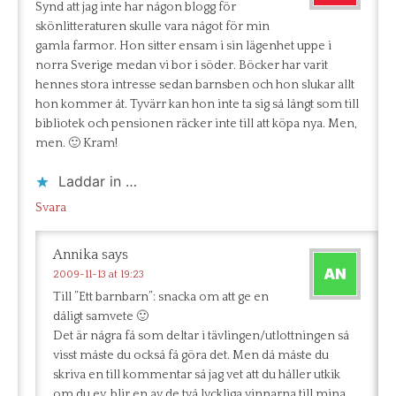
Synd att jag inte har någon blogg för
skönlitteraturen skulle vara något för min
gamla farmor. Hon sitter ensam i sin lägenhet uppe i
norra Sverige medan vi bor i söder. Böcker har varit
hennes stora intresse sedan barnsben och hon slukar allt
hon kommer åt. Tyvärr kan hon inte ta sig så långt som till
bibliotek och pensionen räcker inte till att köpa nya. Men,
men. 🙂 Kram!
Laddar in …
Svara
Annika
says
2009-11-13 at 19:23
Till ”Ett barnbarn”: snacka om att ge en
dåligt samvete 🙂
Det är några få som deltar i tävlingen/utlottningen så
visst måste du också få göra det. Men då måste du
skriva en till kommentar så jag vet att du håller utkik
om du ev. blir en av de två lyckliga vinnarna till mina