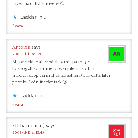
ingen ha dåligt samvete! 🙂
Laddar in …
Svara
Antonia
says
2009-11-14 at 17:06
Åh, perfekt! Håller på att samla på mig en
bokhög att konsumera över julen (i soffan
med en kopp varm choklad såklart!) och detta låter
perfekt. Skönlitterärt tack 🙂
Laddar in …
Svara
Ett barnbarn :)
says
2009-11-13 at 15:43