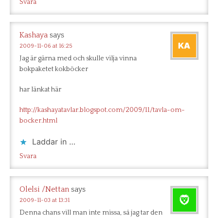
Svara
Kashaya
says
2009-11-06 at 16:25
Jag är gärna med och skulle vilja vinna
bokpaketet kokböcker
har länkat här
http://kashayatavlar.blogspot.com/2009/11/tavla-om-
bocker.html
Laddar in …
Svara
Olelsi /Nettan
says
2009-11-03 at 13:31
Denna chans vill man inte missa, så jag tar den