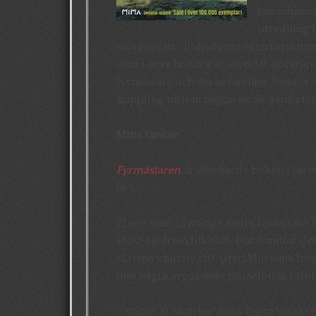
huvudmisstä
utredning f
mörkare ut. Polisduons efterforskning
som i över hundra år skyddat sjöfarar
fyrmästare och deras familjer. Sandra 
koppling mellan någon av de gamla fy
Mina tankar
:
Fyrmästaren
är den fjärde boken i ser
läst.
Precis som så många andra författare 
1800-tal fram till 1976. Här handlar de
skrivna i kursiv stil. Grrr! Min vana t
inte några avgörande pusselbitar i slut
Tempot är lågt, här finns ingen karaktä