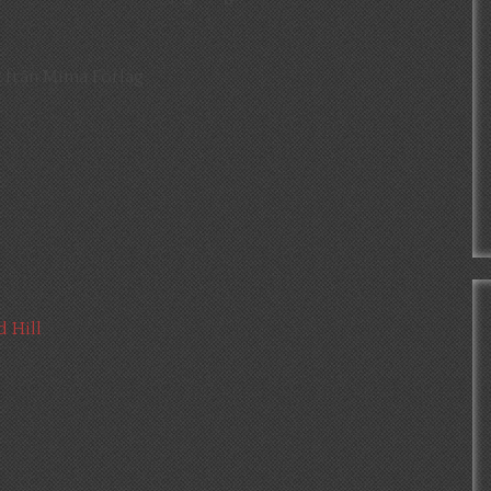
r
från Mima Förlag
d Hill