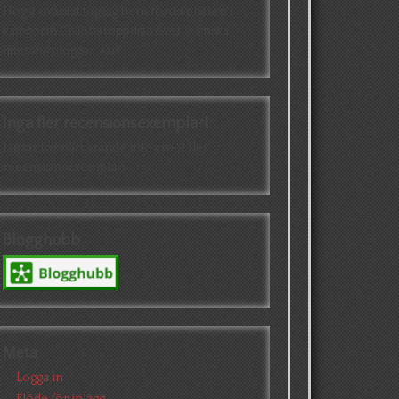
Högst oväntat tog jag hem första platsen i
kategorin Cisions topplista över svenska
litteraturbloggar. Kul!
Inga fler recensionsexemplar!
Jag tar för närvarande inte emot fler
recensionsexemplar!
Blogghubb
Meta
Logga in