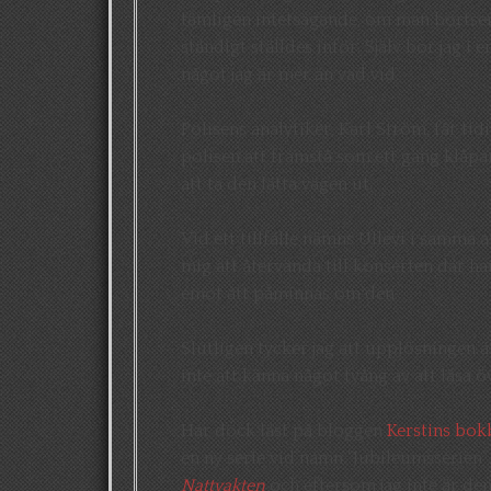
tämligen intetsägande, om man bortser
ständigt ställdes inför. Själv bor jag i
något jag är mer än vad vid.
Polisens analytiker, Karl Ström, får tid
polisen att framstå som ett gäng klåpar
att ta den lätta vägen ut.
Vid ett tillfälle nämns Ullevi i samma
mig att återvända till konserten där h
emot att påminnas om den.
Slutligen tycker jag att upplösningen ä
inte att känna något tvång av att läsa ö
Har dock läst på bloggen
Kerstins bok
en ny serie vid namn ”Jubileumsserien
Nattvakten
och eftersom jag inte är de