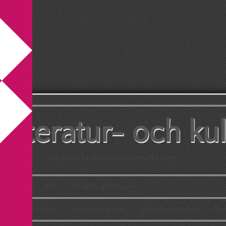
litteratur- och ku
Deckare, kriminalromaner, thrillers
Kontakt
Om
Webbshop Amazon
aton
Deckare
Kriminalroman
Utskriftscentralen
Min