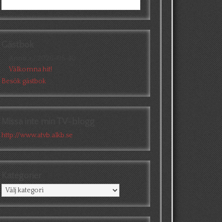
Gästbok
Annika
/
2026-05-10
Välkomna hit!
Besök gästbok
Missa inte min TV-blogg
http://www.atvb.alkb.se
Kategorier
Kategorier