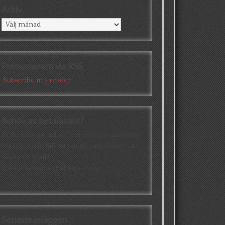
Arkiv
Arkiv
Prenumerera via RSS
Subscribe in a reader
Behov av betaläsare?
Är du intresserad att få en första konstruktiv
kritik av en betaläsare är du välkommen att
skicka ett mail till
a.abrahamsson[at]alkb[punkt]se
Senaste inläggen