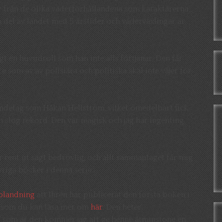
 från de olika väderförhållandena som karaktärerna
 en del av landet med 5 årstider och väderväxlingar är
igt en huvudroll som han inte alls förtjänar. Den får
e som av av polisiära och politiska skäl inte väjer för
 andetag som Håkan Hellström, vilket omedelbart fick
an slog rekord. Den var magisk och jag har ingenting
r rent ut sagt bedrövlig, och allt sammantaget får mig
vriga böcker i denna serie.
blandning
att Ihrén har publicerat den första boken i
” som du kan läsa mer om
här
. Den heter
n som är den kommer jag att ge henne åtminstone en