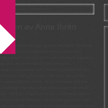
ion: Fyrmästaren av Anna Ihrén
staren av Anna Ihrén
xt
: Höstmörkret har lagt sig över Sotenäset. På Hållös
 bor Karl Ström, analytiker inom polisen, som
 några dagars lugn och ro för att avsluta ett pågående
en efter en promenad till den berömda
ngen rapporterar han i stället till polisen att han
d kvinna i det kalla vattnet. Det visar sig vara den
a ambassadörens dotter, Tricia Andersen, och den
utredningen får enorm uppmärksamhet, inte minst
uset. Fallet ges högsta prioritet och tilldelas Sandra
 och Dennis Wilhelmson på Göteborgspolisen. Karl
står snart själv – genom en rad omständigheter – som