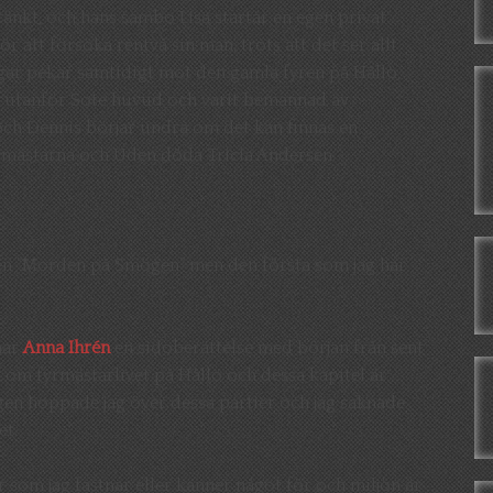
nkt, och hans sambo Lisa startar en egen privat
ör att försöka rentvå sin man, trots att det ser allt
ar pekar samtidigt mot den gamla fyren på Hållö,
e utanför Sote huvud och varit bemannad av
och Dennis börjar undra om det kan finnas en
rmästarna och Uden döda Tricia Andersen.
ien ”Morden på Smögen” men den första som jag har
har
Anna Ihrén
en sidoberättelse med början från sent
t om fyrmästarlivet på Hållö och dessa kapitel är
rogen hoppade jag över dessa partier och jag saknade
et.
r som jag fastnar eller känner något för och miljön är