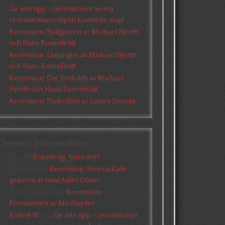
Ge inte upp – recensioner av era
recensionsexemplar kommer asap!
Recension: Fjällgraven av Michael Hjorth
och Hans Rosenfeldt
Recension: Lärjungen av Michael Hjorth
och Hans Rosenfeldt
Recension: Det fördolda av Michael
Hjorth och Hans Rosenfeldt
Recension: Flickoffret av James Oswald
Senaste kommentarer
Pia
om
Bokallergi, finns det?
Christer
om
Recension: Hon tackade
gudarna av Jussi Adler Olsen
Tina Lövgren
om
Recension:
Försvunnen av Mo Hayder
Robert W
om
Ge inte upp – recensioner