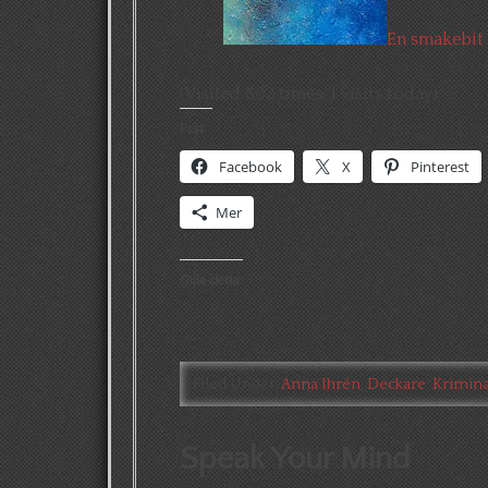
En smakebit 
(Visited 802 times, 1 visits today)
Psst:
Facebook
X
Pinterest
Mer
Gilla detta:
Filed Under:
Anna Ihrén
,
Deckare
,
Krimin
Speak Your Mind