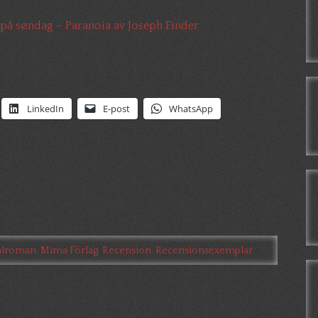
på søndag – Paranoia av Joseph Finder
LinkedIn
E-post
WhatsApp
alroman
,
Mima Förlag
,
Recension
,
Recensionsexemplar