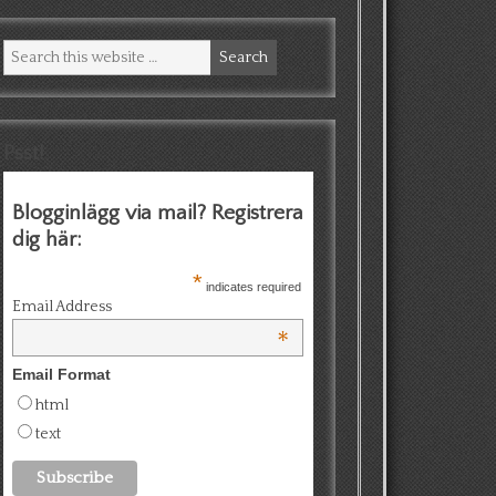
Psst!
Blogginlägg via mail? Registrera
dig här:
*
indicates required
Email Address
*
Email Format
html
text