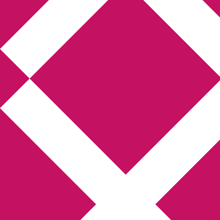
Annikas 
Hem
Boktolva
Författarfemman
Gästinlägg
Bokbloggsjerka
Bloggmar