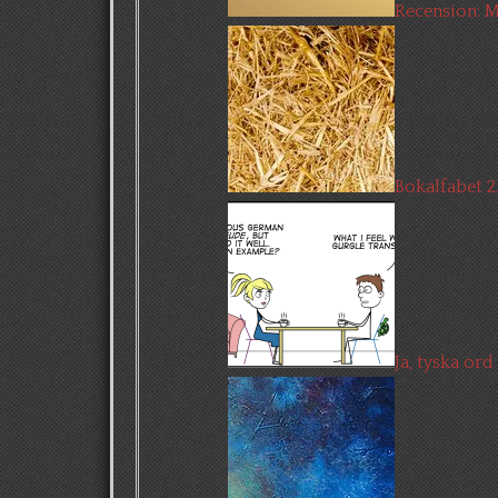
Recension: M
Bokalfabet 2.
Ja, tyska ord