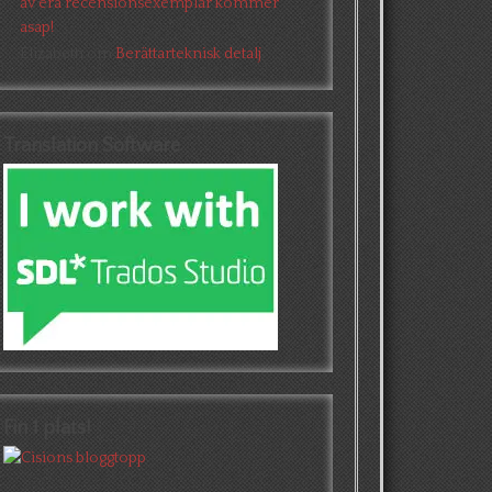
av era recensionsexemplar kommer
asap!
Elizabeth
om
Berättarteknisk detalj
Translation Software
Fin 1 plats!