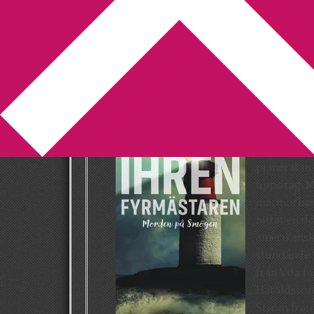
You are here:
Home
/
Anna Ihrén
/
Recens
Recension: Fyrmä
2019-01-16
by
Annika
Leave a Comment
Baksideste
vandrarhem
planerat in
uppdrag. M
marmorbassä
hittat en dö
amerikansk
stundande 
från Vita h
Haraldsson
Ström fram