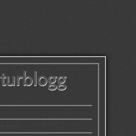
lturblogg
 tv-blogg