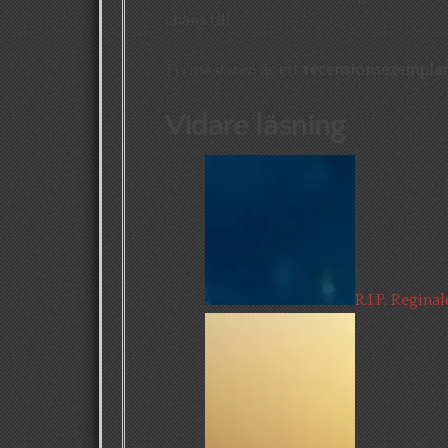
chans till.
Fyrmästaren
är ett
recensionsexempla
Vidare läsning
R.I.P. Reginal