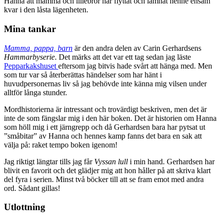
Hanna att mamma och lillebror har flyttat och lämnat henne ensam
kvar i den låsta lägenheten.
Mina tankar
Mamma, pappa, barn
är den andra delen av Carin Gerhardsens
Hammarbyserie
. Det märks att det var ett tag sedan jag läste
Pepparkakshuset
eftersom jag bitvis hade svårt att hänga med. Men
som tur var så återberättas händelser som har hänt i
huvudpersonernas liv så jag behövde inte känna mig vilsen under
alltför långa stunder.
Mordhistorierna är intressant och trovärdigt beskriven, men det är
inte de som fängslar mig i den här boken. Det är historien om Hanna
som höll mig i ett järngrepp och då Gerhardsen bara har pytsat ut
”småbitar” av Hanna och hennes kamp fanns det bara en sak att
välja på: raket tempo boken igenom!
Jag riktigt längtar tills jag får
Vyssan lull
i min hand. Gerhardsen har
blivit en favorit och det glädjer mig att hon håller på att skriva klart
del fyra i serien. Minst två böcker till att se fram emot med andra
ord. Sådant gillas!
Utlottning