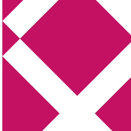
Annikas litteratur- och kulturblogg
Deckare, kriminalromaner, thrillers
Hem
Boktolva
Författarfemman
Kontakt
Om
Webbshop Amazon
Gästinlägg
Bokbloggsjerka
Bloggmaraton
Deckare
Kriminalroman
Utskriftscentralen