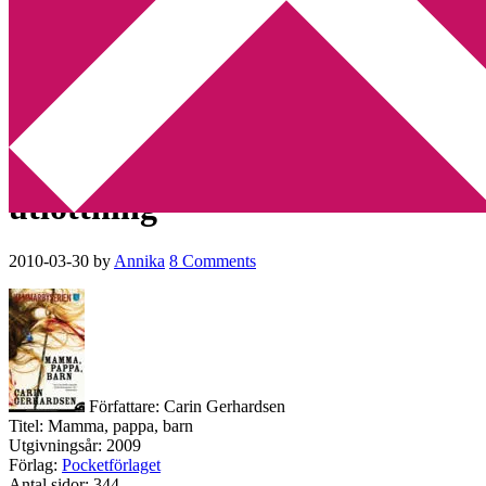
Min tv-blogg
You are here:
Home
/
Betyg 4
/
Recension: Mamma, pappa, barn av
Carin Gerhardsen + utlottning
Recension: Mamma, pappa,
barn av Carin Gerhardsen +
utlottning
2010-03-30
by
Annika
8 Comments
Författare: Carin Gerhardsen
Titel: Mamma, pappa, barn
Utgivningsår: 2009
Förlag:
Pocketförlaget
Antal sidor: 344