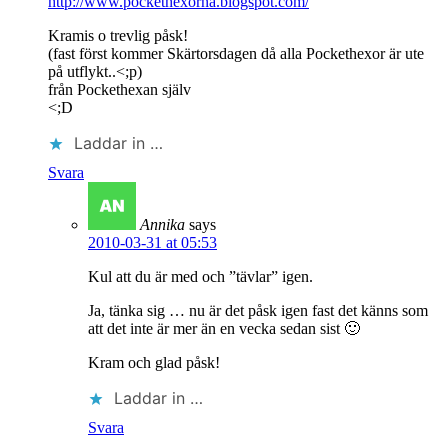
http://www.pockethexorna.blogspot.com/
Kramis o trevlig påsk!
(fast först kommer Skärtorsdagen då alla Pockethexor är ute
på utflykt..<;p)
från Pockethexan själv
<;D
Laddar in …
Svara
Annika
says
2010-03-31 at 05:53
Kul att du är med och ”tävlar” igen.
Ja, tänka sig … nu är det påsk igen fast det känns som
att det inte är mer än en vecka sedan sist 🙂
Kram och glad påsk!
Laddar in …
Svara