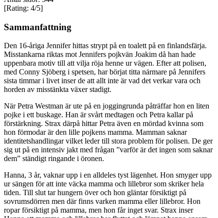
[Rating: 4/5]
Sammanfattning
Den 16-åriga Jennifer hittas strypt på en toalett på en finlandsfärja.
Misstankarna riktas mot Jennifers pojkvän Joakim då han hade
uppenbara motiv till att vilja röja henne ur vägen. Efter att polisen,
med Conny Sjöberg i spetsen, har börjat titta närmare på Jennifers
sista timmar i livet inser de att allt inte är vad det verkar vara och
horden av misstänkta växer stadigt.
När Petra Westman är ute på en joggingrunda påträffar hon en liten
pojke i ett buskage. Han är svårt medtagen och Petra kallar på
förstärkning. Strax därpå hittar Petra även en mördad kvinna som
hon förmodar är den lille pojkens mamma. Mamman saknar
identitetshandlingar vilket leder till stora problem för polisen. De ger
sig ut på en intensiv jakt med frågan ”varför är det ingen som saknar
dem” ständigt ringande i öronen.
Hanna, 3 år, vaknar upp i en alldeles tyst lägenhet. Hon smyger upp
ur sängen för att inte väcka mamma och lillebror som skriker hela
tiden. Till slut tar hungern över och hon gläntar försiktigt på
sovrumsdörren men där finns varken mamma eller lillebror. Hon
ropar försiktigt på mamma, men hon får inget svar. Strax inser