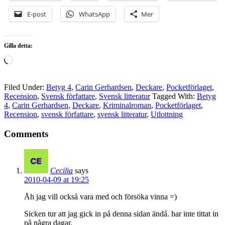
E-post
WhatsApp
Mer
Gilla detta:
Laddar
in
…
Filed Under:
Betyg 4
,
Carin Gerhardsen
,
Deckare
,
Pocketförlaget
,
Recension
,
Svensk författare
,
Svensk litteratur
Tagged With:
Betyg
4
,
Carin Gerhardsen
,
Deckare
,
Kriminalroman
,
Pocketförlaget
,
Recension
,
svensk författare
,
svensk litteratur
,
Utlottning
Comments
Cecilia
says
2010-04-09 at 19:25
Åh jag vill också vara med och försöka vinna =)
Sicken tur att jag gick in på denna sidan ändå. har inte tittat in
på några dagar.