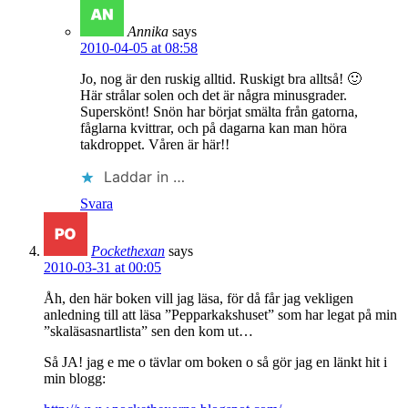
Annika
says
2010-04-05 at 08:58
Jo, nog är den ruskig alltid. Ruskigt bra alltså! 🙂
Här strålar solen och det är några minusgrader.
Superskönt! Snön har börjat smälta från gatorna,
fåglarna kvittrar, och på dagarna kan man höra
takdroppet. Våren är här!!
Laddar in …
Svara
Pockethexan
says
2010-03-31 at 00:05
Åh, den här boken vill jag läsa, för då får jag vekligen
anledning till att läsa ”Pepparkakshuset” som har legat på min
”skaläsasnartlista” sen den kom ut…
Så JA! jag e me o tävlar om boken o så gör jag en länkt hit i
min blogg: