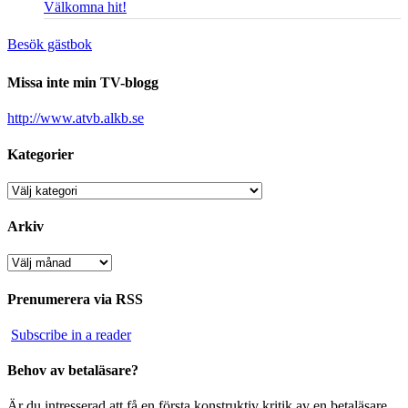
Välkomna hit!
Besök gästbok
Missa inte min TV-blogg
http://www.atvb.alkb.se
Kategorier
Kategorier
Arkiv
Arkiv
Prenumerera via RSS
Subscribe in a reader
Behov av betaläsare?
Är du intresserad att få en första konstruktiv kritik av en betaläsare