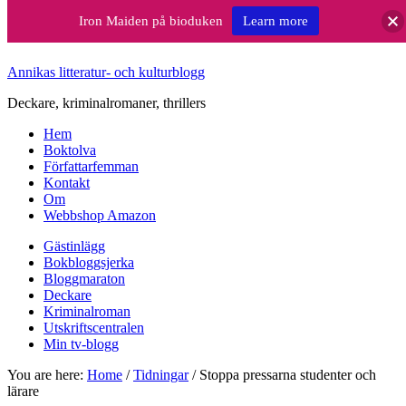
Iron Maiden på bioduken
Learn more
Annikas litteratur- och kulturblogg
Deckare, kriminalromaner, thrillers
Hem
Boktolva
Författarfemman
Kontakt
Om
Webbshop Amazon
Gästinlägg
Bokbloggsjerka
Bloggmaraton
Deckare
Kriminalroman
Utskriftscentralen
Min tv-blogg
You are here:
Home
/
Tidningar
/
Stoppa pressarna studenter och
lärare