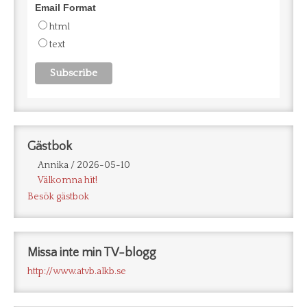
Email Format
html
text
Gästbok
Annika
/
2026-05-10
Välkomna hit!
Besök gästbok
Missa inte min TV-blogg
http://www.atvb.alkb.se