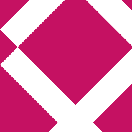
Annikas litteratur- och
kulturblogg
Deckare, kriminalromaner, thrillers
Hem
Boktolva
Författarfemman
Kontakt
Om
Webbshop Amazon
Gästinlägg
Bokbloggsjerka
Bloggmaraton
Deckare
Kriminalroman
Utskriftscentralen
Min tv-blogg