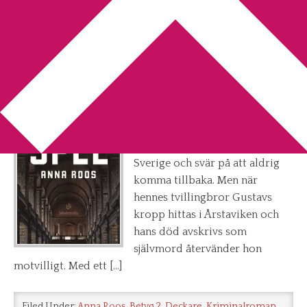
You are here:
Home
/
Archives for Anna Roos
Recension: Spel av Anna Roos
2018-10-22
by
Annika
Leave a Comment
Baksidestext: Sol lämnar
Sverige och svär på att aldrig
komma tillbaka. Men när
hennes tvillingbror Gustavs
kropp hittas i Årstaviken och
hans död avskrivs som
självmord återvänder hon
motvilligt. Med ett […]
Filed Under:
Anna Roos
,
Betyg 2
,
Deckare
,
Kriminalroman
,