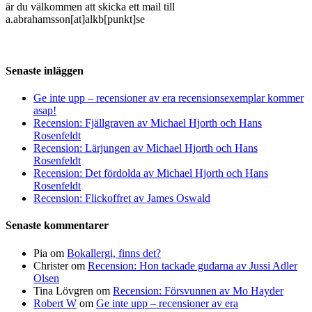
är du välkommen att skicka ett mail till
a.abrahamsson[at]alkb[punkt]se
Senaste inläggen
Ge inte upp – recensioner av era recensionsexemplar kommer
asap!
Recension: Fjällgraven av Michael Hjorth och Hans
Rosenfeldt
Recension: Lärjungen av Michael Hjorth och Hans
Rosenfeldt
Recension: Det fördolda av Michael Hjorth och Hans
Rosenfeldt
Recension: Flickoffret av James Oswald
Senaste kommentarer
Pia
om
Bokallergi, finns det?
Christer
om
Recension: Hon tackade gudarna av Jussi Adler
Olsen
Tina Lövgren
om
Recension: Försvunnen av Mo Hayder
Robert W
om
Ge inte upp – recensioner av era