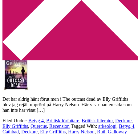
Min tv-blogg
You are here:
Home
/
Archives for arkeologi
Recension: The outcast dead av Elly
Griffiths
2014-10-13
by
Annika
Leave a Comment
Det har aldrig hänt förut men i The outcast dead av Elly Griffiths
blev jag rejält upprörd på Harry Nelson. Här visar han en sida som
han inte har visat […]
Filed Under:
Betyg 4
,
Brittisk författare
,
Brittisk litteratur
,
Deckare
,
Elly Griffiths
,
Quercus
,
Recension
Tagged With:
arkeologi
,
Betyg 4
,
Cathbad
,
Deckare
,
Elly Griffiths
,
Harry Nelson
,
Ruth Galloway