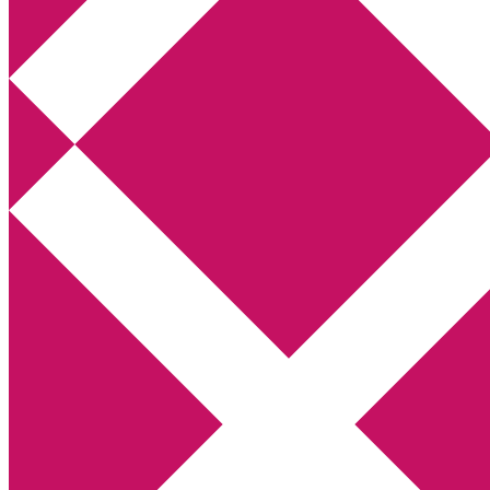
Annikas litteratur- och kulturblogg
Deckare, kriminalromaner, thrillers
Hem
Boktolva
Författarfemman
Kontakt
Om
Webbshop Amazon
Gästinlägg
Bokbloggsjerka
Bloggmaraton
Deckare
Kriminalroman
Utskriftscentralen