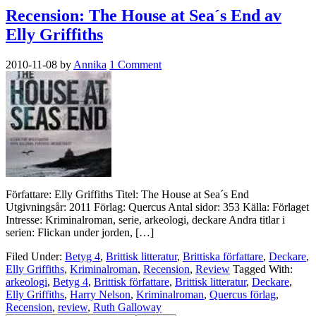
Recension: The House at Sea´s End av
Elly Griffiths
2010-11-08
by
Annika
1 Comment
Författare: Elly Griffiths Titel: The House at Sea´s End
Utgivningsår: 2011 Förlag: Quercus Antal sidor: 353 Källa: Förlaget
Intresse: Kriminalroman, serie, arkeologi, deckare Andra titlar i
serien: Flickan under jorden, […]
Filed Under:
Betyg 4
,
Brittisk litteratur
,
Brittiska författare
,
Deckare
,
Elly Griffiths
,
Kriminalroman
,
Recension
,
Review
Tagged With:
arkeologi
,
Betyg 4
,
Brittisk författare
,
Brittisk litteratur
,
Deckare
,
Elly Griffiths
,
Harry Nelson
,
Kriminalroman
,
Quercus förlag
,
Recension
,
review
,
Ruth Galloway