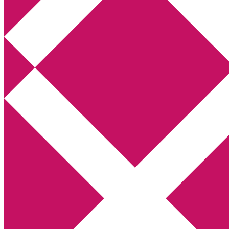
Annikas litteratur- och kulturblogg
Deckare, kriminalromaner, thrillers
Hem
Boktolva
Författarfemman
Kontakt
Om
Webbshop Amazon
Gästinlägg
Bokbloggsjerka
Bloggmaraton
Deckare
Kriminalroman
Utskriftscentralen