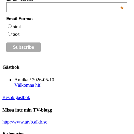
*
Email Format
html
text
Gästbok
Annika
/
2026-05-10
Välkomna hit!
Besök gästbok
Missa inte min TV-blogg
http://www.atvb.alkb.se
Kategorier