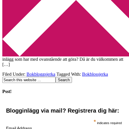
Min tv-blogg
You are here:
Home
/
Archives for Bokblossjerka
Bokbloggsjerka 5 – 7 mars
2016-03-04
by
Annika
61 Comments
Har du ett genuint intresse för böcker? Bloggar du om
böcker/litteratur/författare? Eller skriver du kanske ett och annat
inlägg som har med ovanstående att göra? Då är du välkommen att
[…]
Filed Under:
Bokbloggsjerka
Tagged With:
Bokblossjerka
Psst!
Blogginlägg via mail? Registrera dig här:
*
indicates required
Email Address