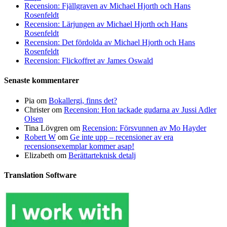
Recension: Fjällgraven av Michael Hjorth och Hans
Rosenfeldt
Recension: Lärjungen av Michael Hjorth och Hans
Rosenfeldt
Recension: Det fördolda av Michael Hjorth och Hans
Rosenfeldt
Recension: Flickoffret av James Oswald
Senaste kommentarer
Pia
om
Bokallergi, finns det?
Christer
om
Recension: Hon tackade gudarna av Jussi Adler
Olsen
Tina Lövgren
om
Recension: Försvunnen av Mo Hayder
Robert W
om
Ge inte upp – recensioner av era
recensionsexemplar kommer asap!
Elizabeth
om
Berättarteknisk detalj
Translation Software