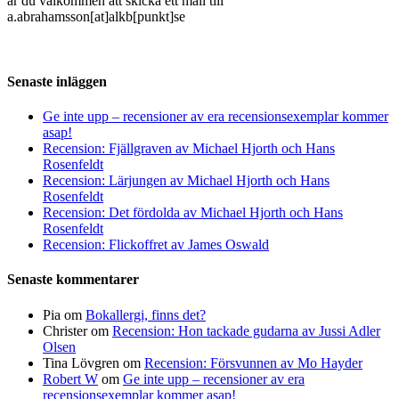
är du välkommen att skicka ett mail till
a.abrahamsson[at]alkb[punkt]se
Senaste inläggen
Ge inte upp – recensioner av era recensionsexemplar kommer
asap!
Recension: Fjällgraven av Michael Hjorth och Hans
Rosenfeldt
Recension: Lärjungen av Michael Hjorth och Hans
Rosenfeldt
Recension: Det fördolda av Michael Hjorth och Hans
Rosenfeldt
Recension: Flickoffret av James Oswald
Senaste kommentarer
Pia
om
Bokallergi, finns det?
Christer
om
Recension: Hon tackade gudarna av Jussi Adler
Olsen
Tina Lövgren
om
Recension: Försvunnen av Mo Hayder
Robert W
om
Ge inte upp – recensioner av era
recensionsexemplar kommer asap!