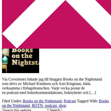
Min tv-blogg
You are here:
Home
/
Archives for BOTN
Här finns en podcast för alla smaker!
2013-07-30
by
Annika
1 Comment
Via Covernotes hittade jag till bloggen Books on the Nightstand
som drivs av Michael Kindness och Ann Kingman, båda
verksamma i förlagsbranschen. Varje vecka postar de
en podcast med bokrekommendationer, boknyheter och […]
Filed Under:
Books on the Nightstand
,
Podcast
Tagged With:
Books
on the Nightstand
,
BOTN
,
podcast
,
shop