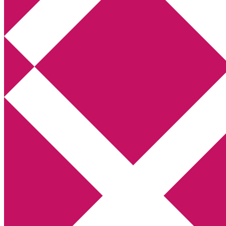
Annikas litteratur- och kulturblogg
Deckare, kriminalromaner, thrillers
Hem
Boktolva
Författarfemman
Kontakt
Om
Webbshop Amazon
Gästinlägg
Bokbloggsjerka
Bloggmaraton
Deckare
Kriminalroman
Utskriftscentralen