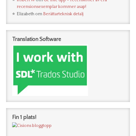
Robert W
om
Ge inte upp – recensioner av era
recensionsexemplar kommer asap!
Elizabeth
om
Berättarteknisk detalj
Translation Software
Fin 1 plats!