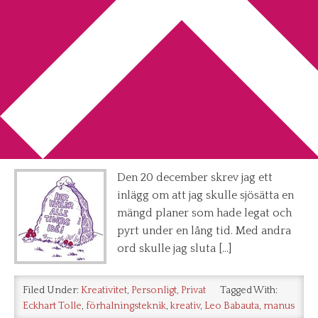
You are here:
Home
/
Archives for Eckhart Tolle
2 saker man kan lära sig av Leo
Babauta och Eckhart Tolle
2013-05-05
by
Annika
Leave a Comment
Den 20 december skrev jag ett
inlägg om att jag skulle sjösätta en
mängd planer som hade legat och
pyrt under en lång tid. Med andra
ord skulle jag sluta […]
Filed Under:
Kreativitet
,
Personligt
,
Privat
Tagged With:
Eckhart Tolle
,
förhalningsteknik
,
kreativ
,
Leo Babauta
,
manus