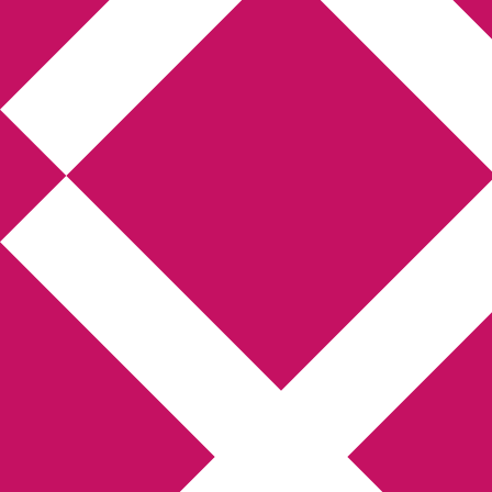
Annikas litteratur- och
kulturblogg
Deckare, kriminalromaner, thrillers
Hem
Boktolva
Författarfemman
Kontakt
Om
Webbshop Amazon
Gästinlägg
Bokbloggsjerka
Bloggmaraton
Deckare
Kriminalroman
Utskriftscentralen
Min tv-blogg