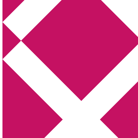
Annikas litteratur- och kulturblogg
Deckare, kriminalromaner, thrillers
Hem
Boktolva
Författarfemman
Kontakt
Om
Webbshop Amazon
Gästinlägg
Bokbloggsjerka
Bloggmaraton
Deckare
Kriminalroman
Utskriftscentralen