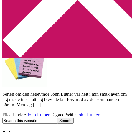
Min tv-blogg
You are here:
Home
/
Archives for John Luther
John Luther
2010-07-02
by
Annika
4 Comments
Serien om den hetlevrade John Luther var helt i min smak även om
jag måste tillstå att jag blev lite lätt förvirrad av det som hände i
början. Men jag […]
Filed Under:
John Luther
Tagged With:
John Luther