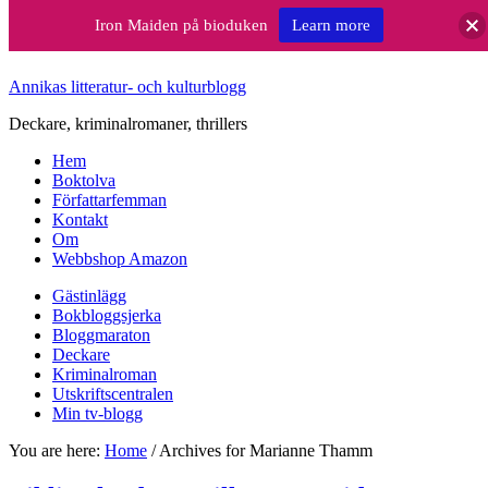
Iron Maiden på bioduken
Learn more
Annikas litteratur- och kulturblogg
Deckare, kriminalromaner, thrillers
Hem
Boktolva
Författarfemman
Kontakt
Om
Webbshop Amazon
Gästinlägg
Bokbloggsjerka
Bloggmaraton
Deckare
Kriminalroman
Utskriftscentralen
Min tv-blogg
You are here:
Home
/
Archives for Marianne Thamm