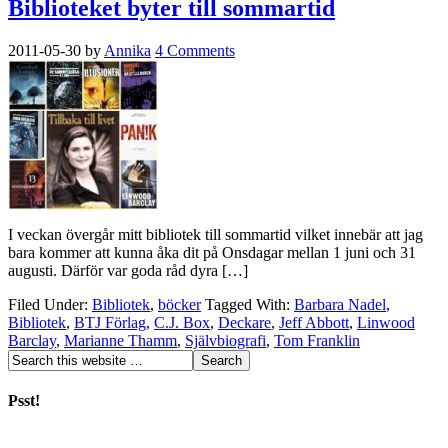
Biblioteket byter till sommartid
2011-05-30
by
Annika
4 Comments
I veckan övergår mitt bibliotek till sommartid vilket innebär att jag
bara kommer att kunna åka dit på Onsdagar mellan 1 juni och 31
augusti. Därför var goda råd dyra […]
Filed Under:
Bibliotek
,
böcker
Tagged With:
Barbara Nadel
,
Bibliotek
,
BTJ Förlag
,
C.J. Box
,
Deckare
,
Jeff Abbott
,
Linwood
Barclay
,
Marianne Thamm
,
Självbiografi
,
Tom Franklin
Psst!