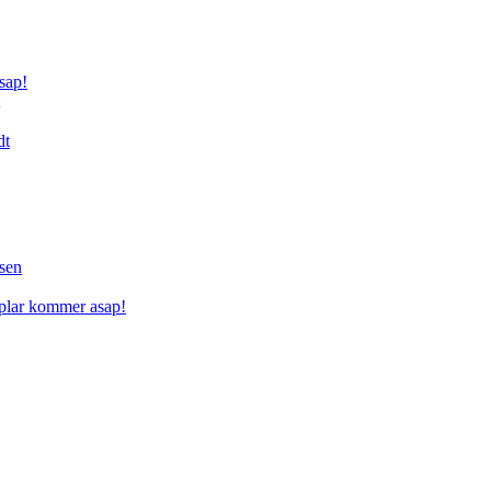
sap!
dt
sen
mplar kommer asap!