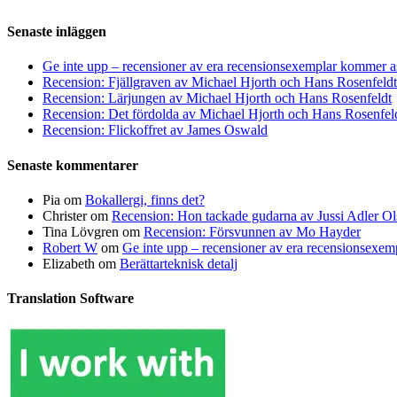
Senaste inläggen
Ge inte upp – recensioner av era recensionsexemplar kommer a
Recension: Fjällgraven av Michael Hjorth och Hans Rosenfeldt
Recension: Lärjungen av Michael Hjorth och Hans Rosenfeldt
Recension: Det fördolda av Michael Hjorth och Hans Rosenfel
Recension: Flickoffret av James Oswald
Senaste kommentarer
Pia
om
Bokallergi, finns det?
Christer
om
Recension: Hon tackade gudarna av Jussi Adler Ol
Tina Lövgren
om
Recension: Försvunnen av Mo Hayder
Robert W
om
Ge inte upp – recensioner av era recensionsexe
Elizabeth
om
Berättarteknisk detalj
Translation Software