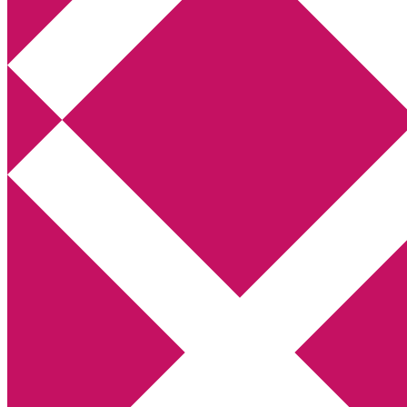
Annikas litteratur- och kulturblogg
Deckare, kriminalromaner, thrillers
Hem
Boktolva
Författarfemman
Kontakt
Om
Webbshop Amazon
Gästinlägg
Bokbloggsjerka
Bloggmaraton
Deckare
Kriminalroman
Utskriftscentralen