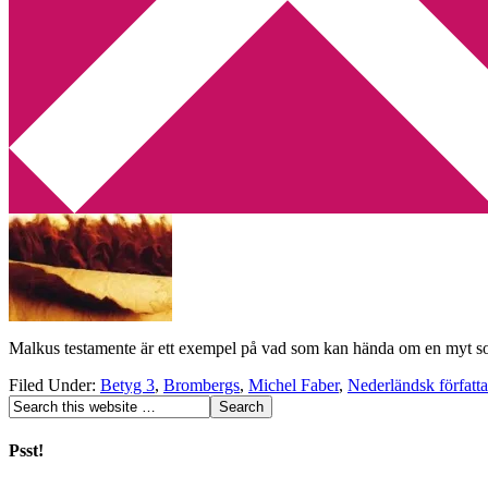
Min tv-blogg
You are here:
Home
/
Archives for nederländsk litteratur
Recension: Malkus testamente av Michel 
2010-01-27
by
Annika
Leave a Comment
Malkus testamente är ett exempel på vad som kan hända om en myt som ha
Filed Under:
Betyg 3
,
Brombergs
,
Michel Faber
,
Nederländsk författa
Psst!