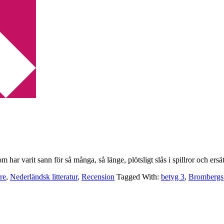
Faber
r varit sann för så många, så länge, plötsligt slås i spillror och ersä
re
,
Nederländsk litteratur
,
Recension
Tagged With:
betyg 3
,
Brombergs