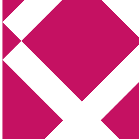
Annikas litteratur- och kulturblogg
Deckare, kriminalromaner, thrillers
Hem
Boktolva
Författarfemman
Kontakt
Om
Webbshop Amazon
Gästinlägg
Bokbloggsjerka
Bloggmaraton
Deckare
Kriminalroman
Utskriftscentralen