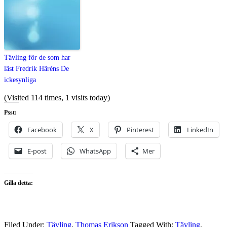
Tävling för de som har
läst Fredrik Häréns De
ickesynliga
(Visited 114 times, 1 visits today)
Psst:
Facebook
X
Pinterest
LinkedIn
E-post
WhatsApp
Mer
Gilla detta:
Filed Under:
Tävling
,
Thomas Erikson
Tagged With:
Tävling
,