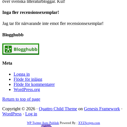
över svenska litteraturbloggar. Kul!
Inga fler recensionsexemplar!
Jag tar för närvarande inte emot fler recensionsexemplar!
Blogghubb
Meta
Logga in
Flöde för inlägg
Flöde för kommentarer
WordPress.org
Return to top of page
Copyright © 2026 ·
Quattro Child Theme
on
Genesis Framework
·
WordPress
·
Log in
WP Twitter Auto Publish
Powered By :
XYZScripts.com