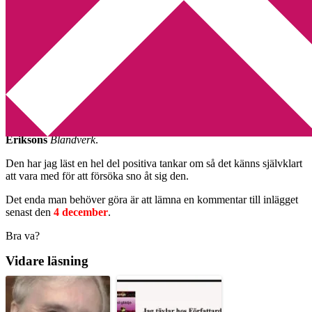
Min tv-blogg
You are here:
Home
/
Tävling
/
Tävla om Bländverk
Tävla om Bländverk
2011-11-30
by
Annika
1 Comment
Bloggen
Sagan om sagorna
lottar ut exemplar av
Thomas
Eriksons
Bländverk
.
Den har jag läst en hel del positiva tankar om så det känns självklart
att vara med för att försöka sno åt sig den.
Det enda man behöver göra är att lämna en kommentar till inlägget
senast den
4 december
.
Bra va?
Vidare läsning