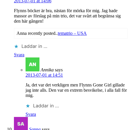
2013-07-01 at 14:06
Flynns böcker är bra, nästan för mörka för mig. Jag hade
massor av förslag på min trio, det var svårt att begränsa sig
den här gången!
Anna recently posted..
tematrio – USA
Laddar in …
Svara
Annika
says
2013-07-01 at 14:51
Ja, det var det verkligen men Flynns Gone Girl gillade
jag inte alls. Den var en extrem besvikelse, i alla fall för
mig.
Laddar in …
Svara
Sanna
says