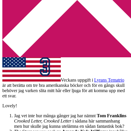
Min tv-blogg
You are here:
Home
/
Tematrio
/
Tematrio – USA
Tematrio – USA
2013-07-01
by
Annika
13 Comments
Veckans uppgift i
Lyrans Tematrio
är att berätta om tre bra amerikanska böcker och för en gångs skull
behöver jag varken slita mitt hår eller ljuga för att komma upp med
ett svar.
Lovely!
Jag vet inte hur många gånger jag har nämnt
Tom Franklins
Crooked Letter, Crooked Letter
i sådana här sammanhang
men hur skulle jag kunna utelämna en sådan fantastisk bok?