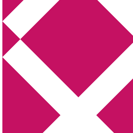
Annikas litteratur- och kulturblogg
Deckare, kriminalromaner, thrillers
Hem
Boktolva
Författarfemman
Kontakt
Om
Webbshop Amazon
Gästinlägg
Bokbloggsjerka
Bloggmaraton
Deckare
Kriminalroman
Utskriftscentralen