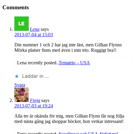
Comments
Lena
says
2013-07-04 at 15:03
Din nummer 1 och 2 har jag inte läst, men Gillian Flynns
Mörka platser finns med även i min trio. Ruggigt bra!!
Lena recently posted..
Tematrio – USA
Laddar in …
Svara
Freja
says
2013-07-03 at 19:24
Alla tre är okända för mig, men Gillian Flynn får nog följa
med nästa gång jag shoppar böcker, hon verkar intressant!
Freja recently posted..
Speglingar och USA-författare!