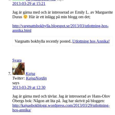
2013-03-29 at 15:21
Jag är gärna med och är intresserad av Emily L. av Marguerite
Duras
Här är ett inlägg på min blogg om det;
http://vargnattsbokhylla.blogspot.se/2013/03/utlottning-hos-
annika.html
Vargnatts bokhylla recently posted..
Utlottning hos Annika!
Svara
Kajsa
Twitter:
KajsaNordin
says
2013-03-29 at 12:30
Jag är gärna med och tävlar. Jag är intresserad av Hans-Olov
Öbergs bok: Någon att lita på. Jag har skrivit på bloggen:
http://kajsasbokblogg.wordpress.com/2013/03/29/utlottning-
hos-annika/