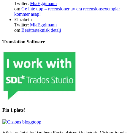
Twitter:
MiaEggimann
om
Ge inte upp – recensioner av era recensionsexemplar
kommer asap!
Elizabeth
Twitter:
MiaEggimann
om
Berättarteknisk detalj
Translation Software
Fin 1 plats!
Högst oväntat tog jag hem första platsen i kategorin Cisions topplista