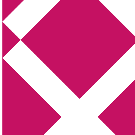
Annikas litteratur- och kulturblogg
Deckare, kriminalromaner, thrillers
Hem
Boktolva
Författarfemman
Kontakt
Om
Webbshop Amazon
Gästinlägg
Bokbloggsjerka
Bloggmaraton
Deckare
Kriminalroman
Utskriftscentralen