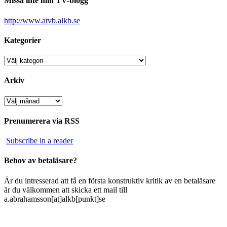
Missa inte min TV-blogg
http://www.atvb.alkb.se
Kategorier
Kategorier
Arkiv
Arkiv
Prenumerera via RSS
Subscribe in a reader
Behov av betaläsare?
Är du intresserad att få en första konstruktiv kritik av en betaläsare
är du välkommen att skicka ett mail till
a.abrahamsson[at]alkb[punkt]se