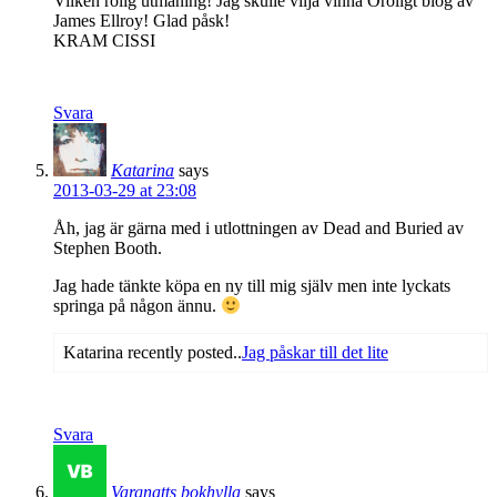
Vilken rolig utmaning! Jag skulle vilja vinna Oroligt blog av
James Ellroy! Glad påsk!
KRAM CISSI
Svara
Katarina
says
2013-03-29 at 23:08
Åh, jag är gärna med i utlottningen av Dead and Buried av
Stephen Booth.
Jag hade tänkte köpa en ny till mig själv men inte lyckats
springa på någon ännu.
Katarina recently posted..
Jag påskar till det lite
Svara
Vargnatts bokhylla
says