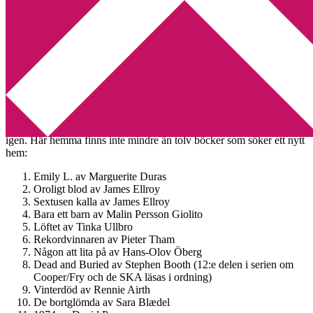
Min tv-blogg
You are here:
Home
/
Utlottning
/
Utlottning av 12 böcker
Utlottning av 12 böcker
2013-03-28
by
Annika
9 Comments
Jag har en ny brevvåg och då vågar jag mig på att köra en utlottning
igen. Här hemma finns inte mindre än tolv böcker som söker ett nytt
hem:
Emily L. av Marguerite Duras
Oroligt blod av James Ellroy
Sextusen kalla av James Ellroy
Bara ett barn av Malin Persson Giolito
Löftet av Tinka Ullbro
Rekordvinnaren av Pieter Tham
Någon att lita på av Hans-Olov Öberg
Dead and Buried av Stephen Booth (12:e delen i serien om
Cooper/Fry och de SKA läsas i ordning)
Vinterdöd av Rennie Airth
De bortglömda av Sara Blædel