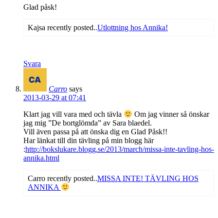
Glad påsk!
Kajsa recently posted..
Utlottning hos Annika!
Svara
Carro
says
2013-03-29 at 07:41
Klart jag vill vara med och tävla
Om jag vinner så önskar
jag mig ”De bortglömda” av Sara blaedel.
Vill även passa på att önska dig en Glad Påsk!!
Har länkat till din tävling på min blogg här
:
http://bokslukare.blogg.se/2013/march/missa-inte-tavling-hos-
annika.html
Carro recently posted..
MISSA INTE! TÄVLING HOS
ANNIKA