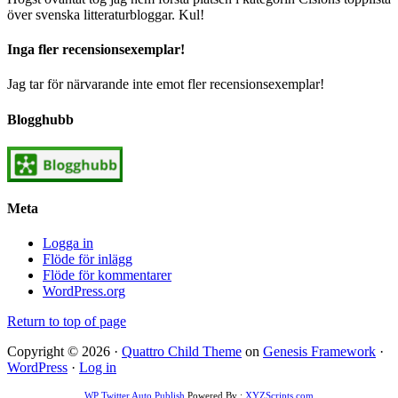
över svenska litteraturbloggar. Kul!
Inga fler recensionsexemplar!
Jag tar för närvarande inte emot fler recensionsexemplar!
Blogghubb
Meta
Logga in
Flöde för inlägg
Flöde för kommentarer
WordPress.org
Return to top of page
Copyright © 2026 ·
Quattro Child Theme
on
Genesis Framework
·
WordPress
·
Log in
WP Twitter Auto Publish
Powered By :
XYZScripts.com