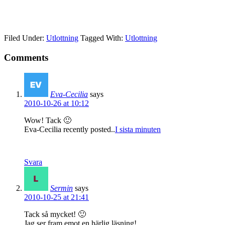
Filed Under:
Utlottning
Tagged With:
Utlottning
Comments
Eva-Cecilia
says
2010-10-26 at 10:12
Wow! Tack 🙂
Eva-Cecilia recently posted..
I sista minuten
Svara
Sermin
says
2010-10-25 at 21:41
Tack så mycket! 🙂
Jag ser fram emot en härlig läsning!