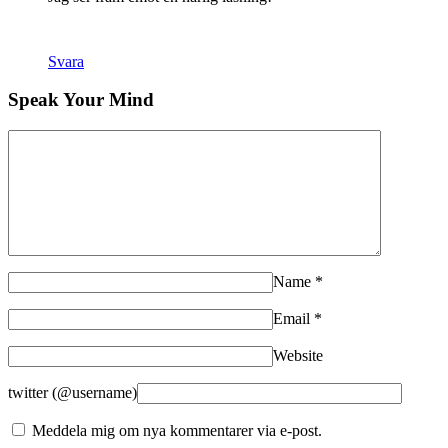
Svara
Speak Your Mind
Name
*
Email
*
Website
twitter (@username)
Meddela mig om nya kommentarer via e-post.