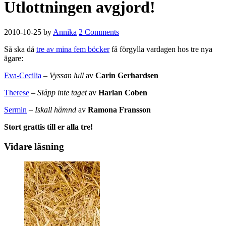
Utlottningen avgjord!
2010-10-25
by
Annika
2 Comments
Så ska då
tre av mina fem böcker
få förgylla vardagen hos tre nya
ägare:
Eva-Cecilia
–
Vyssan lull
av
Carin Gerhardsen
Therese
–
Släpp inte taget
av
Harlan Coben
Sermin
–
Iskall hämnd
av
Ramona Fransson
Stort grattis till er alla tre!
Vidare läsning