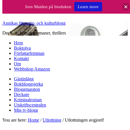
Iron Maiden på bioduken
Learn more
Annikas litteratur- och kulturblogg
Deckare, kriminalromaner, thrillers
Hem
Boktolva
Författarfemman
Kontakt
Om
Webbshop Amazon
Gästinlägg
Bokbloggsjerka
Bloggmaraton
Deckare
Kriminalroman
Utskriftscentralen
Min tv-blogg
You are here:
Home
/
Utlottning
/
Utlottningen avgjord!