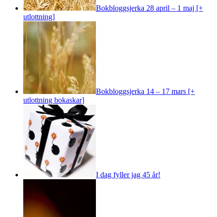
Bokbloggsjerka 28 april – 1 maj [+
utlottning]
Bokbloggsjerka 14 – 17 mars [+
utlottning bokaskar]
I dag fyller jag 45 år!