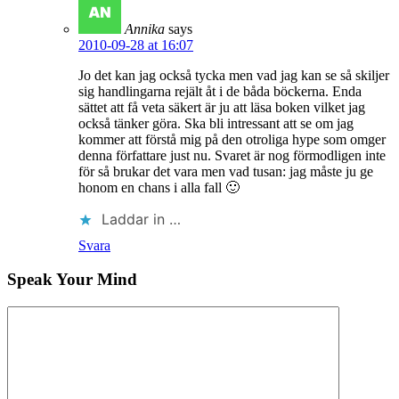
Annika
says
2010-09-28 at 16:07
Jo det kan jag också tycka men vad jag kan se så skiljer
sig handlingarna rejält åt i de båda böckerna. Enda
sättet att få veta säkert är ju att läsa boken vilket jag
också tänker göra. Ska bli intressant att se om jag
kommer att förstå mig på den otroliga hype som omger
denna författare just nu. Svaret är nog förmodligen inte
för så brukar det vara men vad tusan: jag måste ju ge
honom en chans i alla fall 🙂
Laddar in …
Svara
Speak Your Mind