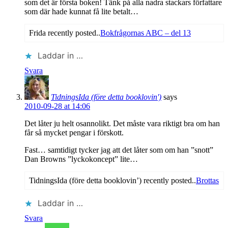
som det är första boken! Tänk på alla nadra stackars författare
som där hade kunnat få lite betalt…
Frida recently posted..
Bokfrågornas ABC – del 13
Laddar in …
Svara
TidningsIda (före detta booklovin')
says
2010-09-28 at 14:06
Det låter ju helt osannolikt. Det måste vara riktigt bra om han
får så mycket pengar i förskott.
Fast… samtidigt tycker jag att det låter som om han ”snott”
Dan Browns ”lyckokoncept” lite…
TidningsIda (före detta booklovin’) recently posted..
Brottas
Laddar in …
Svara