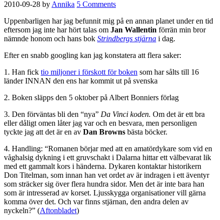
2010-09-28
by
Annika
5 Comments
Uppenbarligen har jag befunnit mig på en annan planet under en tid
eftersom jag inte har hört talas om
Jan Wallentin
förrän min bror
nämnde honom och hans bok
Strindbergs stjärna
i dag.
Efter en snabb googling kan jag konstatera att flera saker:
1. Han fick
tio miljoner i förskott för boken
som har sålts till 16
länder INNAN den ens har kommit ut på svenska
2. Boken släpps den 5 oktober på Albert Bonniers förlag
3. Den förväntas bli den “nya”
Da Vinci koden.
Om det är ett bra
eller dåligt omen låter jag var och en besvara, men personligen
tyckte jag att det är en av
Dan Browns
bästa böcker.
4. Handling: “Romanen börjar med att en amatördykare som vid en
våghalsig dykning i ett gruvschakt i Dalarna hittar ett välbevarat lik
med ett gammalt kors i händerna. Dykaren kontaktar historikern
Don Titelman, som innan han vet ordet av är indragen i ett äventyr
som sträcker sig över flera hundra sidor. Men det är inte bara han
som är intresserad av korset. Ljusskygga organisationer vill gärna
komma över det. Och var finns stjärnan, den andra delen av
nyckeln?” (
Aftonbladet
)