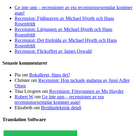
Ge inte upp – recensioner av era recensionsexemplar kommer
asap!
Recension: Fjällgraven av Michael Hjorth och Hans
Rosenfeldt
Recension: Lärjungen av Michael Hjorth och Hans
Rosenfeldt
Recension: Det fördolda av Michael Hjorth och Hans
Rosenfeldt
Recension: Flickoffret av James Oswald
Senaste kommentarer
Pia
om
Bokallergi, finns det?
Christer
om
Recension: Hon tackade gudarna av Jussi Adler
Olsen
Tina Lövgren
om
Recension: Försvunnen av Mo Hayder
Robert W
om
Ge inte upp – recensioner av era
recensionsexemplar kommer asap!
Elizabeth
om
Berättarteknisk detalj
Translation Software