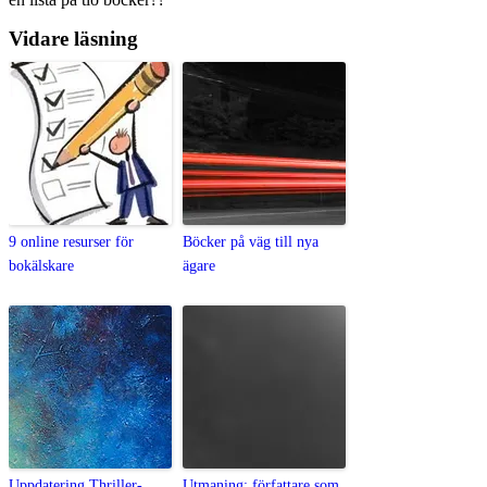
Vidare läsning
9 online resurser för
Böcker på väg till nya
bokälskare
ägare
Uppdatering Thriller-
Utmaning: författare som