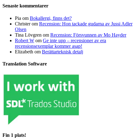
Senaste kommentarer
Pia
om
Bokallergi, finns det?
Christer
om
Recension: Hon tackade gudarna av Jussi Adler
Olsen
Tina Lövgren
om
Recension: Försvunnen av Mo Hayder
Robert W
om
Ge inte upp – recensioner av era
recensionsexemplar kommer asap!
Elizabeth
om
Berättarteknisk detalj
Translation Software
Fin 1 plats!