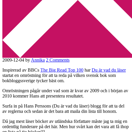
Min tv-blogg
You are here:
Home
/
böcker
/
Vilken är den mest älskade svenska
boken?
Vilken är den mest älskade
svenska boken?
2009-12-04
by
Annika
2 Comments
Inspirerad av BBCs
The Big Read Top 100
har
Du är vad du läser
startat en omröstning för att ta reda på vilken svensk bok som
bokbloggssverige tycker bäst om.
Omröstningen pågår under vad som är kvar av 2009 och i början av
2010 kommer Hans att presentera resultatet.
Surfa in på Hans Perssons (Du är vad du läser) blogg för att ta del
av reglerna och sedan är det bara att maila din lista till honom.
Då jag mest läser böcker av utländska författare måste jag ta mig en
ordentlig funderare på det här. Men hur svårt kan det vara att få ihop
en lista på tio böcker??