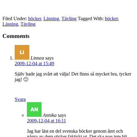
Filed Under:
böcker
,
Läsning
,
Tävling
Tagged With:
böcker
,
Läsning
,
Tävling
Comments
Linnea
says
2009-12-04 at 15:49
Själv hade jag svårt att välja! Det finns så mycket bra, tycker
jag! 🙂
Svara
Annika
says
2009-12-04 at 16:11
Jag har läst en del svenska böcker genom året och
några av dem sticker faktiskt ut. Det ska nog inte bli