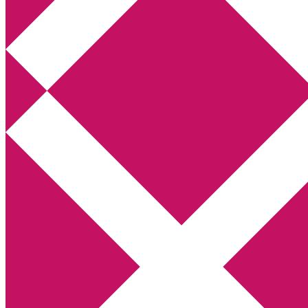
Annikas litteratur- och kulturblogg
Deckare, kriminalromaner, thrillers
Hem
Boktolva
Författarfemman
Kontakt
Om
Webbshop Amazon
Gästinlägg
Bokbloggsjerka
Bloggmaraton
Deckare
Kriminalroman
Utskriftscentralen