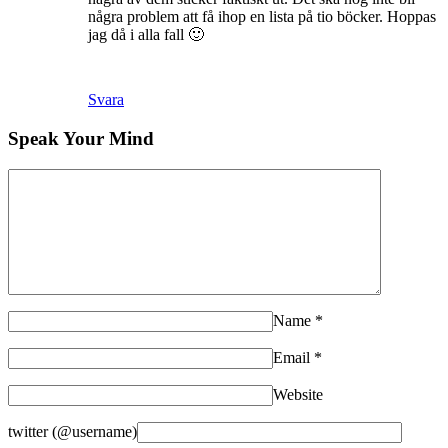
några problem att få ihop en lista på tio böcker. Hoppas
jag då i alla fall 🙂
Svara
Speak Your Mind
Name
*
Email
*
Website
twitter (@username)