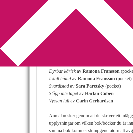
You are here:
Home
/
Utlottning
/
5 böcker lott
5 böcker lottas u
2010-10-17
by
Annika
6 Comments
Nu börjar det åter bli alltför trångt i min bo
Dyrbar kärlek
av
Ramona Fransson
(pocke
Iskall hämd
av
Ramona Fransson
(pocket)
Svartlistad
av
Sara Paretsky
(pocket)
Släpp inte taget
av
Harlan Coben
Vyssan lull
av
Carin Gerhardsen
Anmälan sker genom att du skriver ett inlä
upplysningar om vilken bok/böcker du är intr
samma bok kommer slumpgeneratorn att avgö