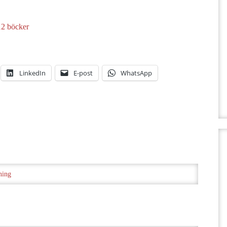
12 böcker
LinkedIn
E-post
WhatsApp
ning