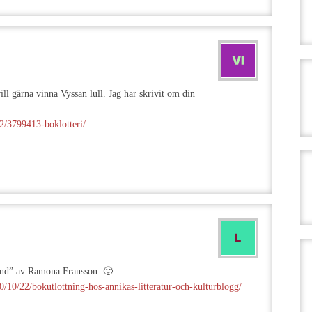
ill gärna vinna Vyssan lull. Jag har skrivit om din
22/3799413-boklotteri/
ämnd” av Ramona Fransson. 🙂
/10/22/bokutlottning-hos-annikas-litteratur-och-kulturblogg/