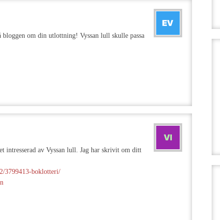
på bloggen om din utlottning! Vyssan lull skulle passa
t intresserad av Vyssan lull. Jag har skrivit om ditt
22/3799413-boklotteri/
än