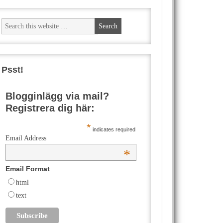
Psst!
Blogginlägg via mail?
Registrera dig här:
*
indicates required
Email Address
*
Email Format
html
text