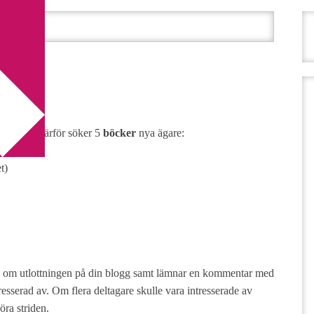
as ut
t
khylla och därför söker 5
böcker
nya ägare:
t)
gg om utlottningen på din blogg samt lämnar en kommentar med
esserad av. Om flera deltagare skulle vara intresserade av
ra striden.