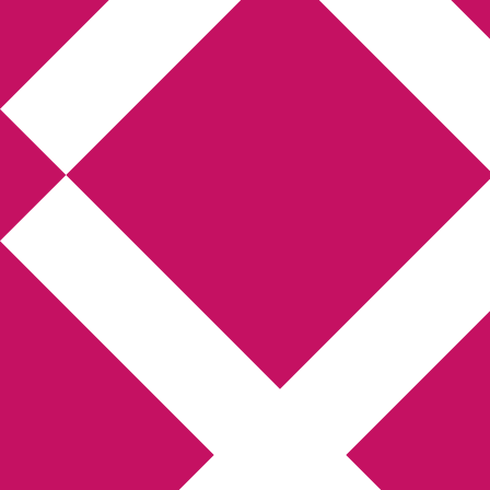
Annikas l
Hem
Boktolva
Författarfemman
Kon
Gästinlägg
Bokbloggsjerka
Bloggmarato