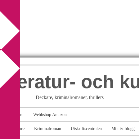
itteratur- och k
Deckare, kriminalromaner, thrillers
takt
Om
Webbshop Amazon
n
Deckare
Kriminalroman
Utskriftscentralen
Min tv-blogg