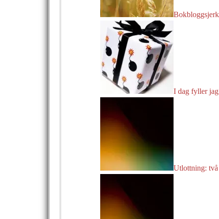
Bokbloggsjerka
I dag fyller jag
Utlottning: två 