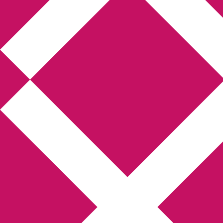
Annikas litteratur-
och kulturblogg
Deckare, kriminalromaner, thrillers
Hem
Boktolva
Författarfemman
Kontakt
Om
Webbshop Amazon
Gästinlägg
Bokbloggsjerka
Bloggmaraton
Deckare
Kriminalroman
Utskriftscentralen
Min tv-blogg