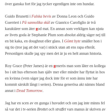
över ganska fort för jag tycker egentligen inte om hundar.
Guido Brunetti i
Falska bevis
av Donna Leon och Guido
Guerrieri i
På sannolika skäl
av Gianrico Carofiglio är två
karaktärer som äter
g
od mat. En annan som verkligen kan njuta
av livets goda är Stephanie Plum som absolut aldrig säger nej till
en bit kaka, en doughnut eller glass. I
Gömt byte
smäller hon i
sig tio (tror jag att det var) i sträck utan att ens rapa efteråt.
Personligen skulle jag spy men det är ju en helt annan historia.
Roy Grace (Peter James) är en
g
enerös man som låter en kollega
bo i sitt hus eftersom han själv mer eller mindre har flyttat in hos
en kvinna (vem säger jag dock inte för er som ännu inte har
kommit särskilt långt i serien). Denna generösa akt nämns bland
annat i
Dead Tomorrow
.
Jag har en scen av en gunga i huvudet och om jag inte minns fel
så var det i tv-serien
Brottet och straffet
vars manus är skriven av