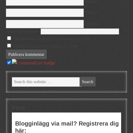
*
Name
*
Email
Website
twitter (@username)
Meddela mig om nya kommentarer via e-post.
Meddela mig om nya inlägg via e-post.
Psst!
Blogginlägg via mail? Registrera dig
här: