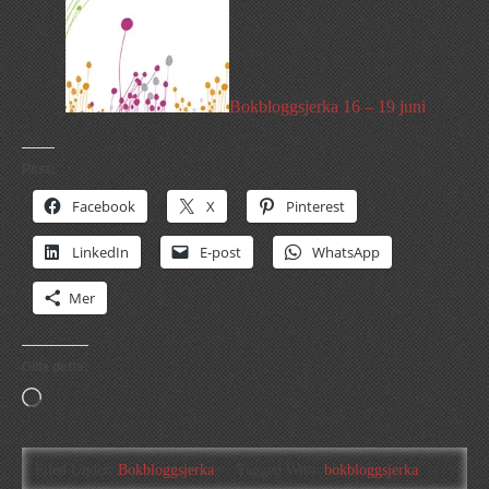
Bokbloggsjerka 16 – 19 juni
Psst:
Facebook
X
Pinterest
LinkedIn
E-post
WhatsApp
Mer
Gilla detta:
Laddar
in
…
Filed Under:
Bokbloggsjerka
Tagged With:
bokbloggsjerka