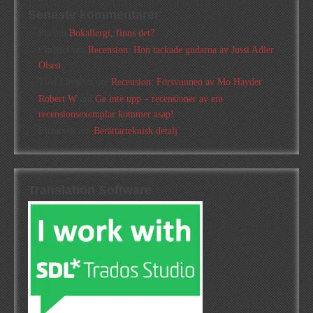
Senaste kommentarer
Pia
om
Bokallergi, finns det?
Christer
om
Recension: Hon tackade gudarna av Jussi Adler
Olsen
Tina Lövgren
om
Recension: Försvunnen av Mo Hayder
Robert W
om
Ge inte upp – recensioner av era
recensionsexemplar kommer asap!
Elizabeth
om
Berättarteknisk detalj
Translation Software