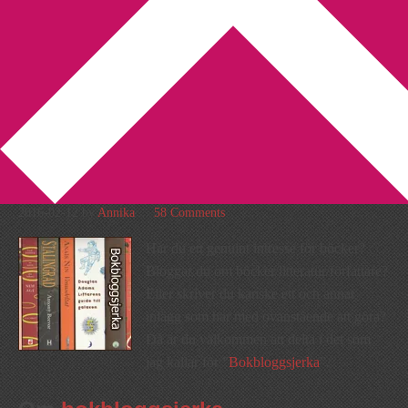
You are here:
Home
/
Bokbloggsjerka
/
Bokbloggsjerka 12 – 15
februari
Bokbloggsjerka 12 – 15
februari
2016-02-12
by
Annika
58 Comments
Har du ett genuint intresse för böcker?
Bloggar du om böcker/litteratur/författare?
Eller skriver du kanske ett och annat
inlägg som har med ovanstående att göra?
Då är du välkommen att delta i det som
jag kallar för ”
Bokbloggsjerka
”.