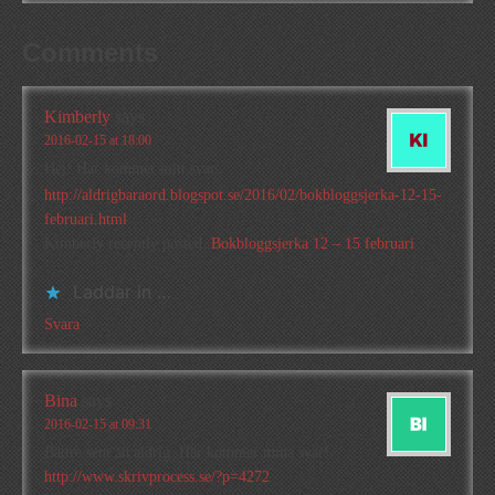
Comments
Kimberly
says
2016-02-15 at 18:00
Hej! Här kommer mitt svar:
http://aldrigbaraord.blogspot.se/2016/02/bokbloggsjerka-12-15-
februari.html
Kimberly recently posted..
Bokbloggsjerka 12 – 15 februari
Laddar in …
Svara
Bina
says
2016-02-15 at 09:31
Bättre sent än aldrig. Här kommer mina svar!
http://www.skrivprocess.se/?p=4272