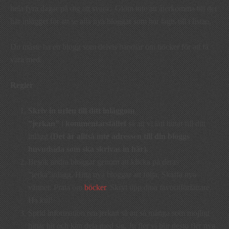
hela fyra dagar på dig att svara. Glöm inte att återkomma till det
här inlägget för att se alla nya bloggar som har lagts till i listan.
Du måste ha en blogg som delvis handlar om böcker för att få
vara med.
Regler
Skriv in
urlen till ditt inlägg
om
”jerkan”
i
kommentarsfältet
så att vi lätt hittar till ditt
inlägg.
(Det är alltså inte adressen till din bloggs
huvudsida som ska skrivas in här).
Besök andra bloggar genom att klicka på deras
”jerka”inlägg. Hitta nya bloggar att följa. Skaffa nya
vänner. Prata om
böcker
. Skryt upp dina favoritförfattare.
Ha kul!
Sprid information om jerkan så att så många som möjligt
hittar hit och kan dela med sig. Ju fler vi blir desto fler nya