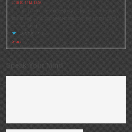
2016-02-14 kl. 18:53
[…] blir i dagens bokbloggsjerka ett jag tror och jag tror
inte inlägg. Tämligen ogenomtänkt och jag ser mer fram
emot att läsa […]
Laddar in …
Svara
Speak Your Mind