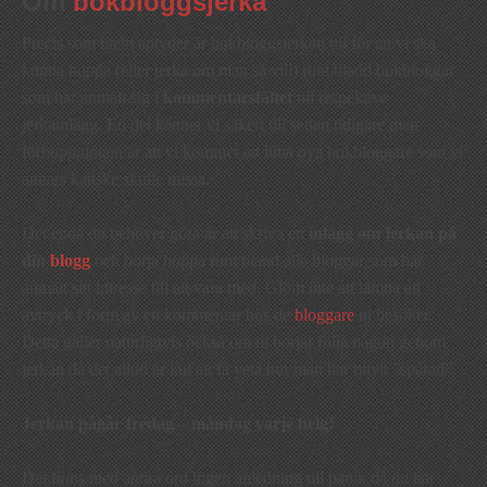
Om
bokbloggsjerka
Precis som titeln antyder är bokbloggsjerkan till för att vi ska
kunna hoppa (eller jerka om man så vill) runt bland bokbloggar
som har anmält sig i
kommentarsfältet
till respektive
jerkainlägg. En del känner vi säkert till sedan tidigare men
förhoppningen är att vi kommer att hitta nya bokbloggare som vi
annars kanske skulle missa.
Det enda du behöver göra är att skriva ett
inlägg om jerkan på
din
blogg
och börja hoppa runt bland alla bloggar som har
anmält sitt intresse till att vara med. Glöm inte att lämna ett
avtryck i form av en kommentar hos de
bloggare
ni besöker.
Detta gäller naturligtvis också om ni börjar följa någon genom
jerkan då det alltid är kul att få veta hur man har blivit ”spårad”.
Jerkan pågår fredag – måndag varje helg!
Det finns med andra ord ingen anledning till panik då du har