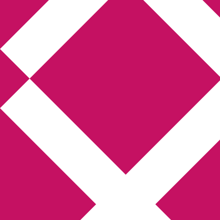
Annikas litteratur-
och kulturblogg
Deckare, kriminalromaner, thrillers
Hem
Boktolva
Författarfemman
Kontakt
Om
Webbshop Amazon
Gästinlägg
Bokbloggsjerka
Bloggmaraton
Deckare
Kriminalroman
Utskriftscentralen
Min tv-blogg