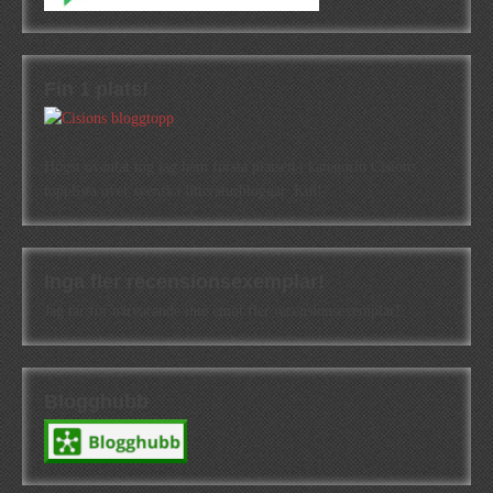
Fin 1 plats!
Högst oväntat tog jag hem första platsen i kategorin Cisions
topplista över svenska litteraturbloggar. Kul!
Inga fler recensionsexemplar!
Jag tar för närvarande inte emot fler recensionsexemplar!
Blogghubb