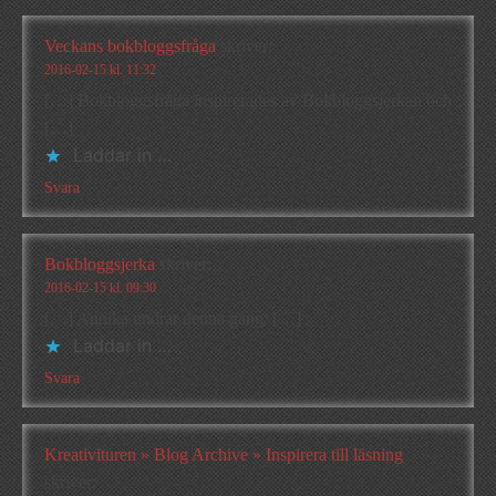
Veckans bokbloggsfråga
skriver:
2016-02-15 kl. 11:32
[…] Bokbloggsfråga inspirerades av Bokbloggsjerkan och
[…]
Laddar in …
Svara
Bokbloggsjerka
skriver:
2016-02-15 kl. 09:30
[…] Annika undrar denna gång: […]
Laddar in …
Svara
Kreativituren » Blog Archive » Inspirera till läsning
skriver: