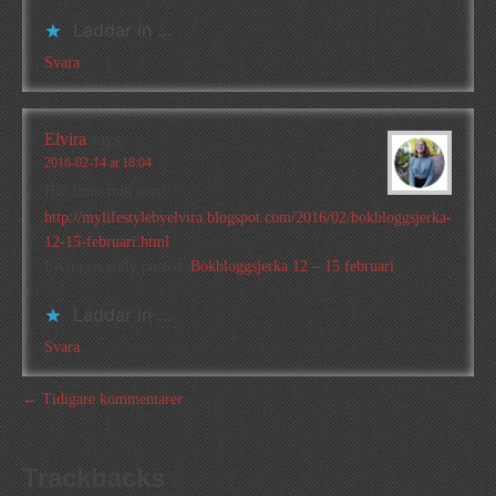
Laddar in …
Svara
Elvira
says
2016-02-14 at 18:04
Här finns mitt svar:
http://mylifestylebyelvira.blogspot.com/2016/02/bokbloggsjerka-
12-15-februari.html
Elvira recently posted..
Bokbloggsjerka 12 – 15 februari
Laddar in …
Svara
← Tidigare kommentarer
Trackbacks