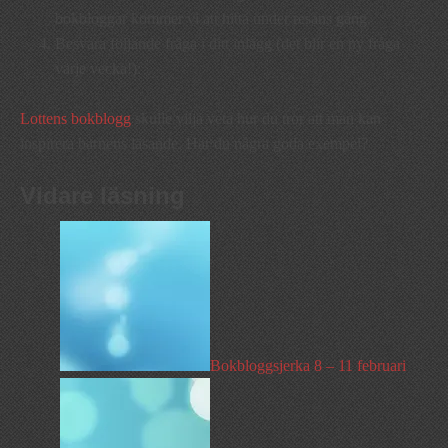
bokbloggar kommer vi att hitta under resans gång.
Besvara följande fråga i ditt inlägg (det blir en ny fråga
varje vecka!):
Lottens bokblogg
skulle vilja veta hur du tror att man kan
inspirera barnens läsande. Har du några goda exempel?
Vidare läsning
Bokbloggsjerka 8 – 11 februari