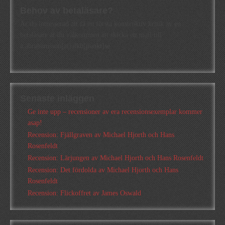
Behov av betaläsare?
Är du intresserad att få en första konstruktiv kritik av en
betaläsare är du välkommen att skicka ett mail till
a.abrahamsson[at]alkb[punkt]se
Senaste inläggen
Ge inte upp – recensioner av era recensionsexemplar kommer
asap!
Recension: Fjällgraven av Michael Hjorth och Hans
Rosenfeldt
Recension: Lärjungen av Michael Hjorth och Hans Rosenfeldt
Recension: Det fördolda av Michael Hjorth och Hans
Rosenfeldt
Recension: Flickoffret av James Oswald