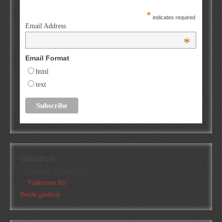
*
indicates required
Email Address
*
Email Format
html
text
Gästbok
Annika
/
2026-05-10
Välkomna hit!
Besök gästbok