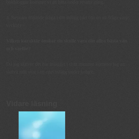
bokbloggar kommer vi att hitta under resans gång.
4. Besvara följande fråga i ditt inlägg (det blir en ny fråga varje
vecka!):
Vilken karaktär önskar du skulle vara din allra bästa vän
och varför?
Då jag skriver det här inlägget i sista minuten kommer jag att
skriva mitt svar i ett eget inlägg under helgen.
Vidare läsning