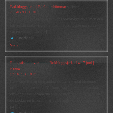
Bokbloggsjerka | Författardrömmar
skriver:
2013-06-21 kl. 11:30
[…] hoppade över förra veckans bokbloggsjerka, men den
här jerkan tänker jag vara med i. Först tyckte jag att det
var en väldigt svår […]
Laddar in …
Svara
En bästis i bokvärlden – Bokbloggsjerka 14-17 juni |
Kraka
skriver:
2013-06-18 kl. 09:57
[…] Varje fredag till måndag skriver ett antal bloggare
utifrån en given fråga. Veckans fråga är: Vilken karaktär
önskar du skulle vara din allra bästa vän och varför? Om
du klickar på länken hittar du de andra som också svarat
på […]
Laddar in …