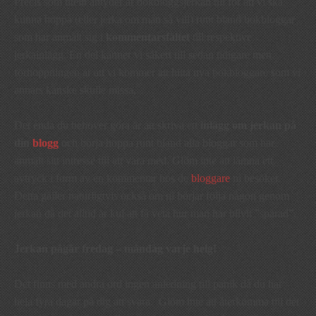
Precis som titeln antyder är bokbloggsjerkan till för att vi ska
kunna hoppa (eller jerka om man så vill) runt bland bokbloggar
som har anmält sig i
kommentarsfältet
till respektive
jerkainlägg. En del känner vi säkert till sedan tidigare men
förhoppningen är att vi kommer att hitta nya bokbloggare som vi
annars kanske skulle missa.
Det enda du behöver göra är att skriva ett
inlägg om jerkan på
din
blogg
och börja hoppa runt bland alla bloggar som har
anmält sitt intresse till att vara med. Glöm inte att lämna ett
avtryck i form av en kommentar hos de
bloggare
ni besöker.
Detta gäller naturligtvis också om ni börjar följa någon genom
jerkan då det alltid är kul att få veta hur man har blivit ”spårad”.
Jerkan pågår fredag – måndag varje helg!
Det finns med andra ord ingen anledning till panik då du har
hela fyra dagar på dig att svara. Glöm inte att återkomma till det