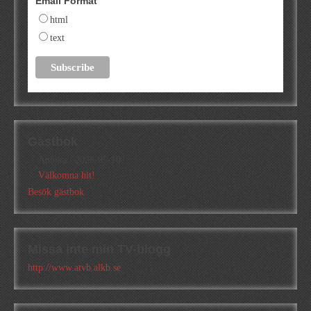
Email Format
html
text
Gästbok
Annika
/
2026-05-10
Välkomna hit!
Besök gästbok
Missa inte min TV-blogg
http://www.atvb.alkb.se