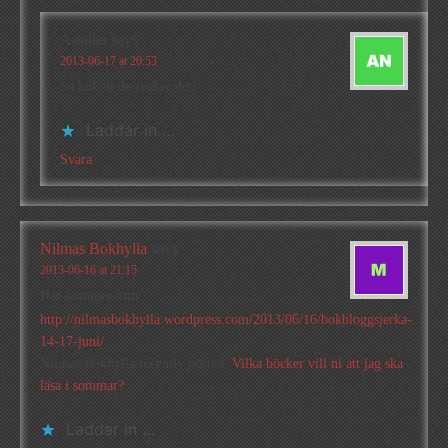
Annika
says
2013-06-17 at 20:53
Så kul att du tycker det!
Laddar in …
Svara
Nilmas Bokhylla
says
2013-06-16 at 21:15
Här kommer min:
http://nilmasbokhylla.wordpress.com/2013/06/16/bokbloggsjerka-
14-17-juni/
Nilmas Bokhylla recently posted..
Vilka böcker vill ni att jag ska
läsa i sommar?
Laddar in …