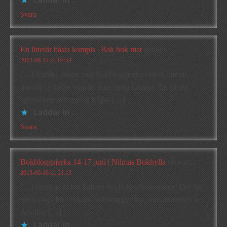
Svara
En litterär bästa kompis | Bak bok mat
skriver:
2013-06-17 kl. 07:53
[…] Annika frågar i sin bokbloggjerka vilken litterär
person vi skulle vilja ha som bästa kompis. En riktigt
spännande och mysig fråga! […]
Laddar in …
Svara
Bokbloggsjerka 14-17 juni | Nilmas Bokhylla
skriver:
2013-06-16 kl. 21:13
[…] Hoppas ni har haft en bra helg allesammans! Det har
blivit dags för veckans bokbloggsjerka, som anordnas av
Annika. […]
Laddar in …