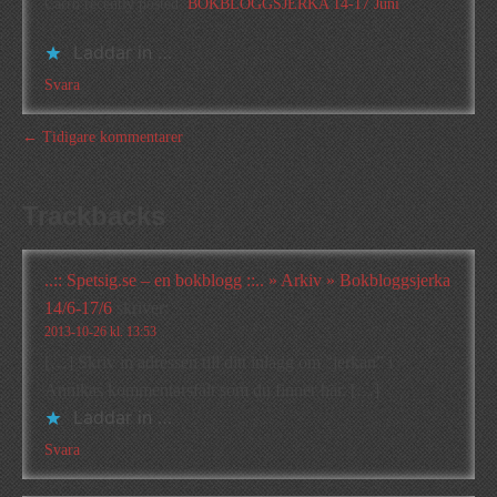
Carro recently posted..
BOKBLOGGSJERKA 14-17 Juni
Laddar in …
Svara
← Tidigare kommentarer
Trackbacks
..:: Spetsig.se – en bokblogg ::.. » Arkiv » Bokbloggsjerka
14/6-17/6
skriver:
2013-10-26 kl. 13:53
[…] Skriv in adressen till ditt inlägg om ”jerkan” i
Annikas kommentarsfält som du finner här. […]
Laddar in …
Svara