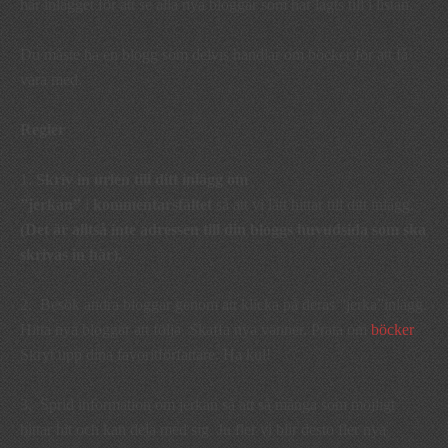
här inlägget för att se alla nya bloggar som har lagts till i listan.
Du måste ha en blogg som delvis handlar om böcker för att få
vara med.
Regler
1.
Skriv in
urlen till ditt inlägg
om
”jerkan”
i
kommentarsfältet
så att vi lätt hittar till ditt inlägg.
(Det är alltså inte adressen till din bloggs huvudsida som ska
skrivas in här).
2. Besök andra bloggar genom att klicka på deras ”jerka”inlägg.
Hitta nya bloggar att följa. Skaffa nya vänner. Prata om
böcker
.
Skryt upp dina favoritförfattare. Ha kul!
3. Sprid information om jerkan så att så många som möjligt
hittar hit och kan dela med sig. Ju fler vi blir desto fler nya