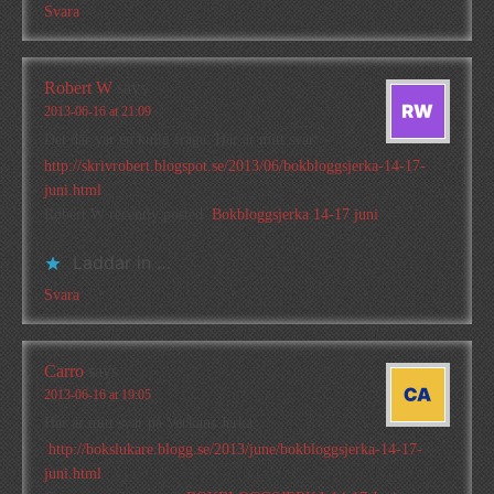
Svara
Robert W
says
2013-06-16 at 21:09
Det där var en kulig fråga. Här är mitt svar:
http://skrivrobert.blogspot.se/2013/06/bokbloggsjerka-14-17-
juni.html
Robert W recently posted..
Bokbloggsjerka 14-17 juni
Laddar in …
Svara
Carro
says
2013-06-16 at 19:05
Här är mitt svar på Veckans Jerka
:
http://bokslukare.blogg.se/2013/june/bokbloggsjerka-14-17-
juni.html