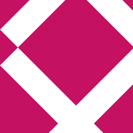
Annikas litteratur-
och kulturblogg
Deckare, kriminalromaner, thrillers
Hem
Boktolva
Författarfemman
Kontakt
Om
Webbshop Amazon
Gästinlägg
Bokbloggsjerka
Bloggmaraton
Deckare
Kriminalroman
Utskriftscentralen
Min tv-blogg