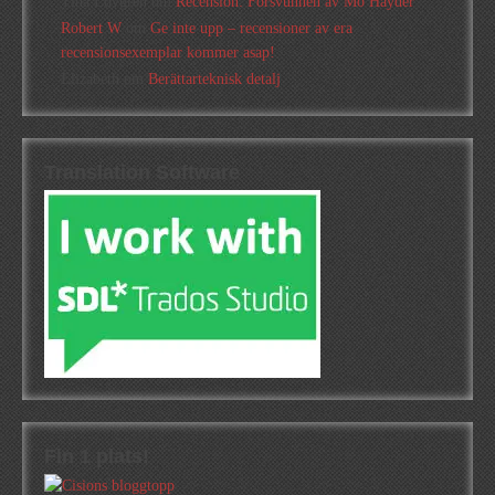
Tina Lövgren
om
Recension: Försvunnen av Mo Hayder
Robert W
om
Ge inte upp – recensioner av era
recensionsexemplar kommer asap!
Elizabeth
om
Berättarteknisk detalj
Translation Software
Fin 1 plats!