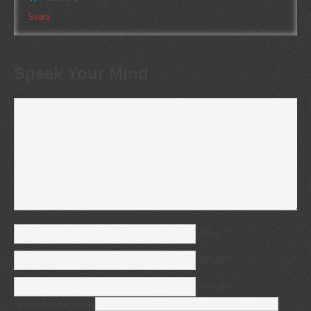
Svara
Speak Your Mind
*
Name
*
Email
Website
twitter (@username)