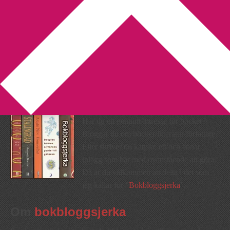
You are here:
Home
/
Bokbloggsjerka
/
Bokbloggsjerka 14 – 17
juni
Bokbloggsjerka 14 – 17 juni
2013-06-14
by
Annika
68 Comments
Har du ett genuint intresse för böcker?
Bloggar du om böcker/litteratur/författare?
Eller skriver du kanske ett och annat
inlägg som har med ovanstående att göra?
Då är du välkommen att delta i det som
jag kallar för ”
Bokbloggsjerka
”.
Om
bokbloggsjerka