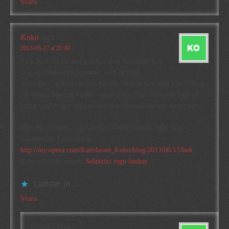
Svara
Koko
says
2013-06-17 at 20:49
Tack igen för en skojig fråga, som verkligen fick
mig att fundera på personer: vem är rolig /
intressant / spännande som person, vem är bäst som vän. Någon
har nämnt Merry&Pippin – men ärligt talat, vore inte Sam en
bättre vän? Något lojalare kan man åtminstone inte tänka sig!
Men hursomhelst, jag valde en alldeles annan figur, från
barndomens favoritböcker:
http://my.opera.com/Kattslaven_Koko/blog/2013/06/17/bok
Koko recently posted..
Selektivt regn önskas
Laddar in …
Svara
Annika
says