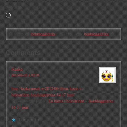
Gilla detta:
Laddar
in
…
Filed Under:
Bokbloggsjerka
Tagged With:
bokbloggsjerka
Comments
Kraka
says
2013-06-18 at 09:58
Här kommer mitt svar på veckans fråga:
http://kraka.moah.se/2013/06/18/en-bastis-i-
bokvarlden-bokbloggsjerka-14-17-juni/
Kraka recently posted..
En bästis i bokvärlden – Bokbloggsjerka
14-17 juni
Laddar in …