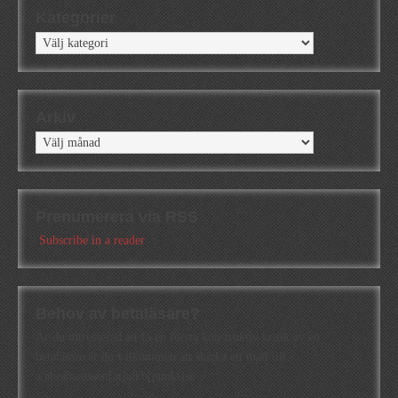
Kategorier
Kategorier
Arkiv
Arkiv
Prenumerera via RSS
Subscribe in a reader
Behov av betaläsare?
Är du intresserad att få en första konstruktiv kritik av en
betaläsare är du välkommen att skicka ett mail till
a.abrahamsson[at]alkb[punkt]se