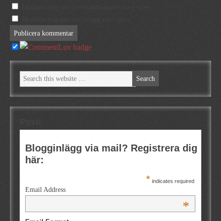
Meddela mig om nya kommentarer via e-post.
Meddela mig om nya inlägg via e-post.
Psst!
Blogginlägg via mail? Registrera dig
här:
*
indicates required
Email Address
*