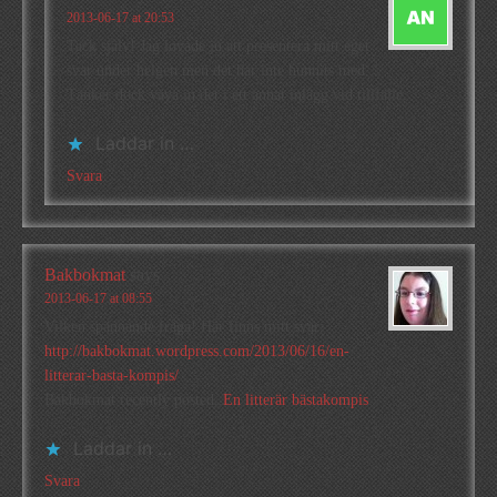
2013-06-17 at 20:53
Tack själv! Jag lovade ju att presentera mitt eget
svar under helgen men det har inte hunnits med.
Tänker dock väva in det i ett annat inlägg vid tillfälle.
Laddar in …
Svara
Bakbokmat
says
2013-06-17 at 08:55
Vilken spännande fråga! Här finns mitt svar:
http://bakbokmat.wordpress.com/2013/06/16/en-
litterar-basta-kompis/
Bakbokmat recently posted..
En litterär bästakompis
Laddar in …
Svara