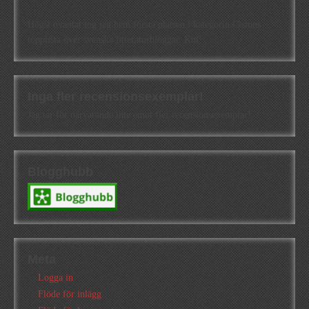
Högst oväntat tog jag hem första platsen i kategorin Cisions
topplista över svenska litteraturbloggar. Kul!
Inga fler recensionsexemplar!
Jag tar för närvarande inte emot fler recensionsexemplar!
Blogghubb
Meta
Logga in
Flöde för inlägg