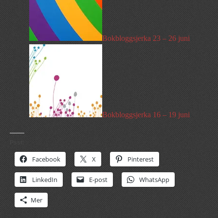
Bokbloggsjerka 23 – 26 juni
Bokbloggsjerka 16 – 19 juni
Psst:
Facebook
X
Pinterest
LinkedIn
E-post
WhatsApp
Mer