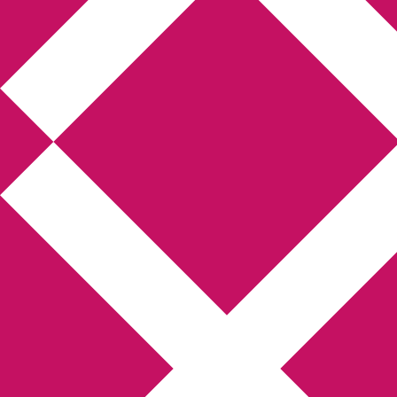
Annikas litteratur-
och kulturblogg
Deckare, kriminalromaner, thrillers
Hem
Boktolva
Författarfemman
Kontakt
Om
Webbshop Amazon
Gästinlägg
Bokbloggsjerka
Bloggmaraton
Deckare
Kriminalroman
Utskriftscentralen
Min tv-blogg