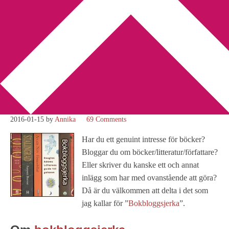
You are here:
Home
/
Bokbloggsjerka
/
Bokbloggsjerka 15 – 18
januari
Bokbloggsjerka 15 – 18
januari
2016-01-15
by
Annika
69 Comments
Har du ett genuint intresse för böcker?
Bloggar du om böcker/litteratur/författare?
Eller skriver du kanske ett och annat
inlägg som har med ovanstående att göra?
Då är du välkommen att delta i det som
jag kallar för ”
Bokbloggsjerka
”.