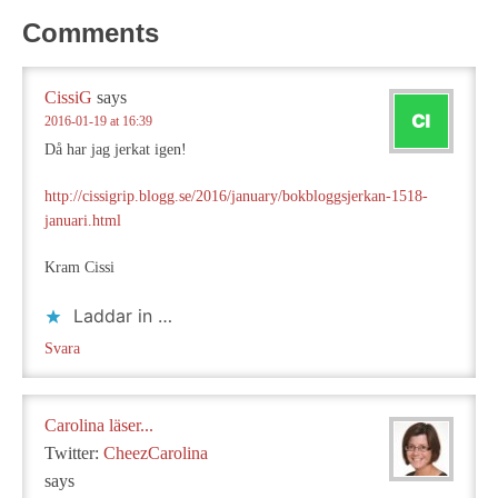
Comments
CissiG
says
2016-01-19 at 16:39
Då har jag jerkat igen!
http://cissigrip.blogg.se/2016/january/bokbloggsjerkan-1518-
januari.html
Kram Cissi
Laddar in …
Svara
Carolina läser...
Twitter:
CheezCarolina
says