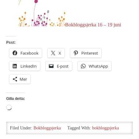
Bokbloggsjerka 16 – 19 juni
Psst:
Facebook
X
Pinterest
LinkedIn
E-post
WhatsApp
Mer
Gilla detta:
Laddar
in
…
Filed Under:
Bokbloggsjerka
Tagged With:
bokbloggsjerka