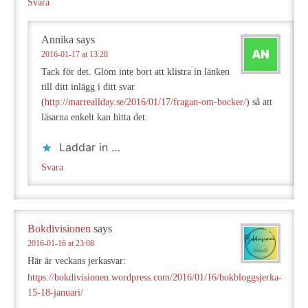
Svara
Annika
says
2016-01-17 at 13:28
Tack för det. Glöm inte bort att klistra in länken
till ditt inlägg i ditt svar
(
http://marreallday.se/2016/01/17/fragan-om-bocker/
) så att
läsarna enkelt kan hitta det.
Laddar in …
Svara
Bokdivisionen
says
2016-01-16 at 23:08
Här är veckans jerkasvar:
https://bokdivisionen.wordpress.com/2016/01/16/bokbloggsjerka-
15-18-januari/