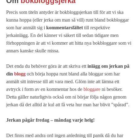
Om
bokbloggsjerka
Precis som titeln antyder är bokbloggsjerkan till för att vi ska
kunna hoppa (eller jerka om man så vill) runt bland bokbloggar
som har anmält sig i
kommentarsfältet
till respektive
jerkainlägg. En del känner vi säkert till sedan tidigare men
förhoppningen är att vi kommer att hitta nya bokbloggare som vi
annars kanske skulle missa.
Det enda du behöver göra är att skriva ett
inlägg om jerkan på
din
blogg
och börja hoppa runt bland alla bloggar som har
anmält sitt intresse till att vara med. Glöm inte att lämna ett
avtryck i form av en kommentar hos de
bloggare
ni besöker.
Detta gäller naturligtvis också om ni börjar följa någon genom
jerkan då det alltid är kul att få veta hur man har blivit ”spårad”.
Jerkan pågår fredag – måndag varje helg!
Det finns med andra ord ingen anledning till panik då du har