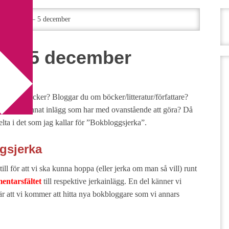
gsjerka 2 – 5 december
2 – 5 december
esse för böcker? Bloggar du om böcker/litteratur/författare?
e ett och annat inlägg som har med ovanstående att göra? Då
lta i det som jag kallar för ”Bokbloggsjerka”.
gsjerka
ill för att vi ska kunna hoppa (eller jerka om man så vill) runt
entarsfältet
till respektive jerkainlägg. En del känner vi
är att vi kommer att hitta nya bokbloggare som vi annars