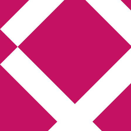
Annikas l
Hem
Boktolva
Författarfemman
Kon
Gästinlägg
Bokbloggsjerka
Bloggmarato