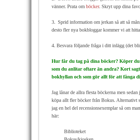
vänner. Prata om
böcker
. Skryt upp dina favo
3. Sprid information om jerkan så att så många
desto fler nya bokbloggar kommer vi att hitt
4. Besvara följande fråga i ditt inlägg (det bl
Hur får du tag på dina böcker? Köper du
som du anlitar oftare än andra? Kort sagt
bokhyllan och som gör allt för att fånga di
Jag lånar de allra flesta böckerna men sedan
köpa allt fler böcker från Bokus. Alternativ
jag en hel del recensionsexemplar så om man 
här:
Biblioteket
Bokus/kiosken