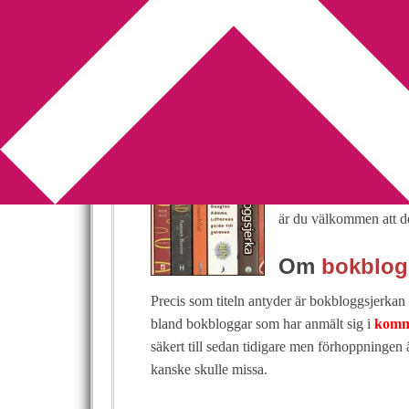
You are here:
Home
/
Bokbloggsjerka
/
Bokblog
Bokbloggsjerka 
2011-12-02
by
Annika
39 Comments
Har du ett genuint intr
Eller skriver du kansk
är du välkommen att de
Om
bokblog
Precis som titeln antyder är bokbloggsjerkan t
bland bokbloggar som har anmält sig i
komm
säkert till sedan tidigare men förhoppningen 
kanske skulle missa.