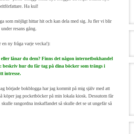
ritförfattare. Ha kul!
 som möjligt hittar hit och kan dela med sig. Ju fler vi blir
a under resans gång.
ir en ny fråga varje vecka!):
 eller lånar du dem? Finns det någon internetbokhandel
: beskriv hur du får tag på dina böcker som trängs i
tt intresse.
 jag började bokblogga har jag kommit på mig själv med att
t så köper jag pocketböcker på min lokala kiosk. Dessutom får
skulle rangordna inskaffandet så skulle det se ut ungefär så