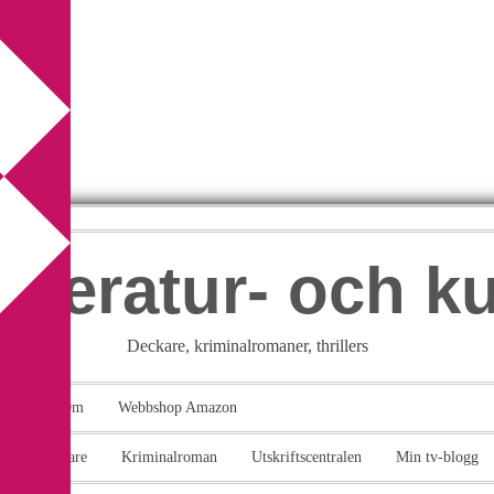
itteratur- och k
Deckare, kriminalromaner, thrillers
takt
Om
Webbshop Amazon
n
Deckare
Kriminalroman
Utskriftscentralen
Min tv-blogg