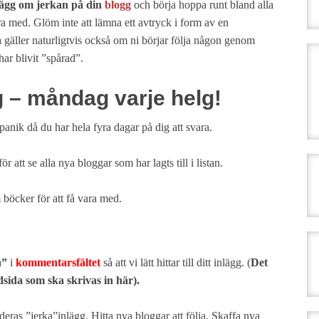
lägg om jerkan på din
blogg
och börja hoppa runt bland alla
vara med. Glöm inte att lämna ett avtryck i form av en
 gäller naturligtvis också om ni börjar följa någon genom
har blivit ”spårad”.
 – måndag varje helg!
panik då du har hela fyra dagar på dig att svara.
r att se alla nya bloggar som har lagts till i listan.
böcker för att få vara med.
n”
i
kommentarsfältet
så att vi lätt hittar till ditt inlägg. (
Det
udsida som ska skrivas in här).
eras ”jerka”inlägg. Hitta nya bloggar att följa. Skaffa nya