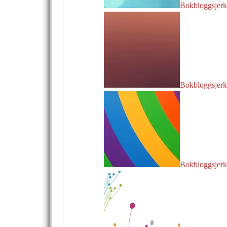
Bokbloggsjerka
Bokbloggsjerka
Bokbloggsjerk