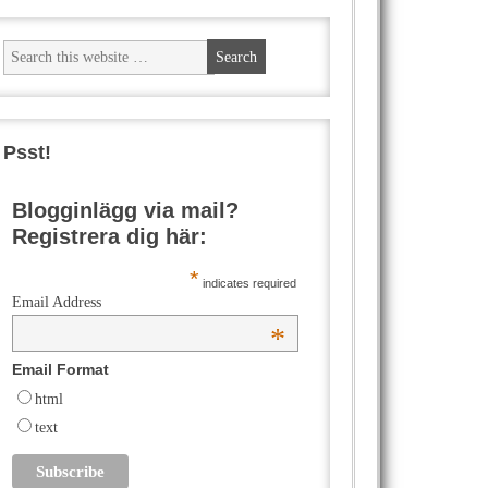
Psst!
Blogginlägg via mail?
Registrera dig här:
*
indicates required
Email Address
*
Email Format
html
text