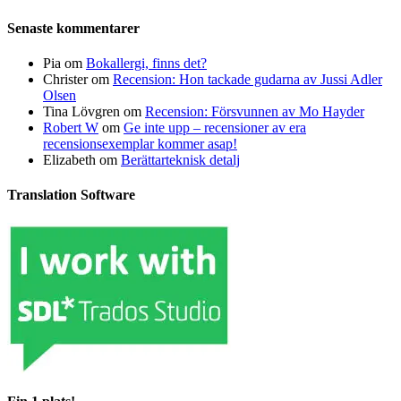
Senaste kommentarer
Pia
om
Bokallergi, finns det?
Christer
om
Recension: Hon tackade gudarna av Jussi Adler
Olsen
Tina Lövgren
om
Recension: Försvunnen av Mo Hayder
Robert W
om
Ge inte upp – recensioner av era
recensionsexemplar kommer asap!
Elizabeth
om
Berättarteknisk detalj
Translation Software