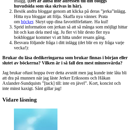
inlägg.
(Det är alltså inte adressen till din bloggs
huvudsida som ska skrivas in här).
Besök andra bloggar genom att klicka på deras ”jerka”inlägg.
Hitta nya bloggar att följa. Skaffa nya vänner. Prata
om
böcker
. Skryt upp dina favoritförfattare. Ha kul!
Sprid information om jerkan så att så många som möjligt hittar
hit och kan dela med sig. Ju fler vi blir desto fler nya
bokbloggar kommer vi att hitta under resans gång.
Besvara följande fråga i ditt inlägg (det blir en ny fråga varje
vecka!):
Brukar du läsa dedikeringarna som brukar finnas i början eller
slutet av böckerna? Vilken är i så fall den mest minnesvärda?
Jag brukar oftast hoppa över detta avsnitt men jag kunde inte låta bli
att dra på munnen när jag läste Jerker Erikssons och Håkan
Axlander-Sundquists ”[tack] till: inte en jävel”. Kort, koncist och
inte minst kaxigt. Sånt gillar jag!
Vidare läsning