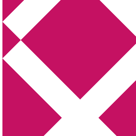
Annikas litteratur- och kulturblogg
Deckare, kriminalromaner, thrillers
Hem
Boktolva
Författarfemman
Kontakt
Om
Webbshop Amazon
Gästinlägg
Bokbloggsjerka
Bloggmaraton
Deckare
Kriminalroman
Utskriftscentralen