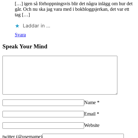
[…] igen så förhoppningsvis blir det några inlägg om hur det
går. Och nu ska jag vara med i bokbloggsjerkan, det var ett
tag […]
Laddar in …
Svara
Speak Your Mind
Name
*
Email
*
Website
twitter (@username)