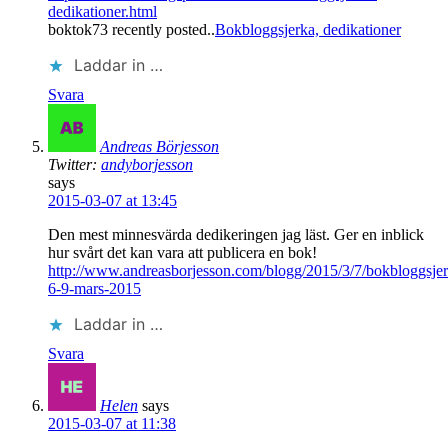
dedikationer.html
boktok73 recently posted..
Bokbloggsjerka, dedikationer
Laddar in …
Svara
Andreas Börjesson
Twitter:
andyborjesson
says
2015-03-07 at 13:45
Den mest minnesvärda dedikeringen jag läst. Ger en inblick
hur svårt det kan vara att publicera en bok!
http://www.andreasborjesson.com/blogg/2015/3/7/bokbloggsjer
6-9-mars-2015
Laddar in …
Svara
Helen
says
2015-03-07 at 11:38