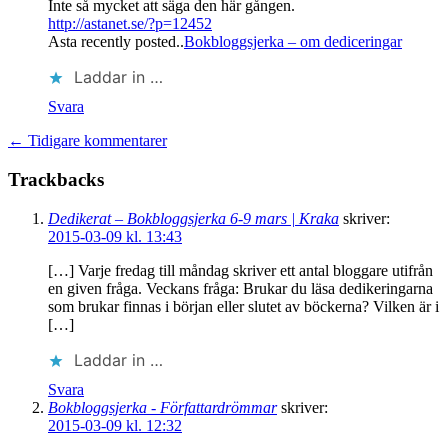
Inte så mycket att säga den här gången.
http://astanet.se/?p=12452
Asta recently posted..
Bokbloggsjerka – om dediceringar
Laddar in …
Svara
← Tidigare kommentarer
Trackbacks
Dedikerat – Bokbloggsjerka 6-9 mars | Kraka
skriver:
2015-03-09 kl. 13:43
[…] Varje fredag till måndag skriver ett antal bloggare utifrån
en given fråga. Veckans fråga: Brukar du läsa dedikeringarna
som brukar finnas i början eller slutet av böckerna? Vilken är i
[…]
Laddar in …
Svara
Bokbloggsjerka - Författardrömmar
skriver:
2015-03-09 kl. 12:32