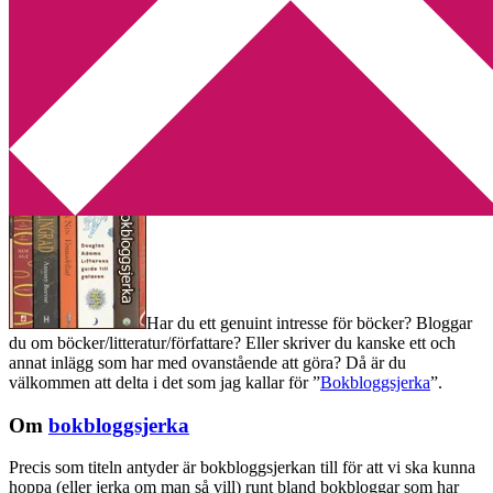
Min tv-blogg
You are here:
Home
/
Bokbloggsjerka
/
Bokbloggsjerka 6 – 9 mars
Bokbloggsjerka 6 – 9 mars
2015-03-06
by
Annika
60 Comments
Har du ett genuint intresse för böcker? Bloggar
du om böcker/litteratur/författare? Eller skriver du kanske ett och
annat inlägg som har med ovanstående att göra? Då är du
välkommen att delta i det som jag kallar för ”
Bokbloggsjerka
”.
Om
bokbloggsjerka
Precis som titeln antyder är bokbloggsjerkan till för att vi ska kunna
hoppa (eller jerka om man så vill) runt bland bokbloggar som har