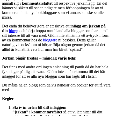
anmält sig i
kommentarsfältet
till respektive jerkainlägg. En del
känner vi säkert till sedan tidigare men förhoppningen är att vi
kommer att hitta nya bokbloggare som vi annars kanske skulle
missa.
Det enda du behöver göra är att skriva ett
inlägg om jerkan på
din
blogg
och börja hoppa runt bland alla bloggar som har anmält
sitt intresse till att vara med. Glöm inte att lämna ett avtryck i form
av en kommentar hos de
bloggare
ni besöker. Detta gäller
naturligtvis också om ni börjar följa någon genom jerkan då det
alltid är kul att få veta hur man har blivit ”spårad”.
Jerkan pågår fredag – måndag varje helg!
Det finns med andra ord ingen anledning till panik då du har hela
fyra dagar på dig att svara. Glöm inte att återkomma till det här
inlägget för att se alla nya bloggar som har lagts till i listan.
Du måste ha en blogg som delvis handlar om böcker för att få vara
med.
Regler
Skriv in
urlen till ditt inlägg
om
”jerkan”
i
kommentarsfältet
så att vi lätt hittar till ditt