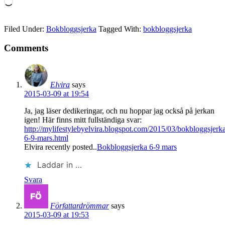
Laddar
in
…
Filed Under:
Bokbloggsjerka
Tagged With:
bokbloggsjerka
Comments
Elvira
says
2015-03-09 at 19:54
Ja, jag läser dedikeringar, och nu hoppar jag också på jerkan
igen! Här finns mitt fullständiga svar:
http://mylifestylebyelvira.blogspot.com/2015/03/bokbloggsjerk
6-9-mars.html
Elvira recently posted..
Bokbloggsjerka 6-9 mars
Laddar in …
Svara
Författardrömmar
says
2015-03-09 at 19:53