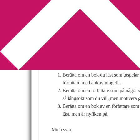
You are here:
Home
/
Bokgeografi
/
Bokgeogra
Bokgeografi – 
2010-09-04
by
Annika
5 Comments
Veckans
Bokgeografi
för oss till Kanada där
Berätta om en bok du läst som utspelar 
författare med anknytning dit.
Berätta om en författare som på något s
så långsökt som du vill, men motivera gä
Berätta om en bok av en författare som
läst, men är nyfiken på.
Mina svar: