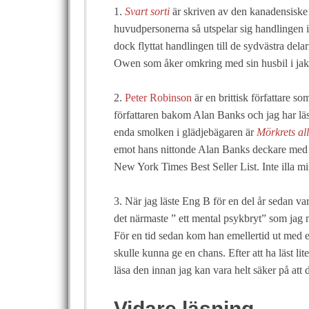
1.
Svart sorti
är skriven av den kanadensiske 
huvudpersonerna så utspelar sig handlingen i
dock flyttat handlingen till de sydvästra de
Owen som åker omkring med sin husbil i jakt
2.
Peter Robinson
är en brittisk författare 
författaren bakom Alan Banks och jag har lä
enda smolken i glädjebägaren är
Mörkrets all
emot hans nittonde Alan Banks deckare med 
New York Times Best Seller List. Inte illa m
3. När jag läste Eng B för en del år sedan var
det närmaste ” ett mental psykbryt” som jag 
För en tid sedan kom han emellertid ut med 
skulle kunna ge en chans. Efter att ha läst li
läsa den innan jag kan vara helt säker på att d
Vidare läsning