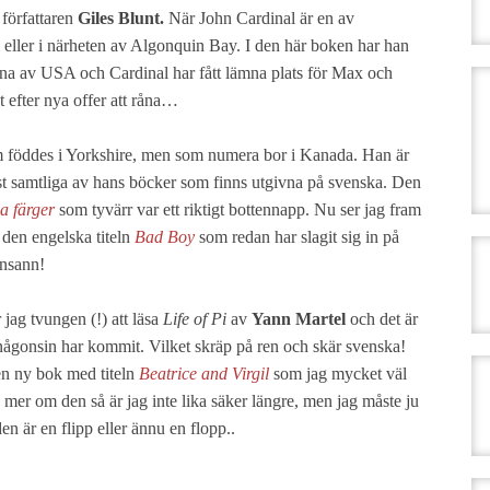
författaren
Giles Blunt.
När John Cardinal är en av
 eller i närheten av Algonquin Bay. I den här boken har han
larna av USA och Cardinal har fått lämna plats för Max och
 efter nya offer att råna…
som föddes i Yorkshire, men som numera bor i Kanada. Han är
st samtliga av hans böcker som finns utgivna på svenska. Den
a färger
som tyvärr var ett riktigt bottennapp. Nu ser jag fram
den engelska titeln
Bad Boy
som redan har slagit sig in på
insann!
 jag tvungen (!) att läsa
Life of Pi
av
Yann Martel
och det är
någonsin har kommit. Vilket skräp på ren och skär svenska!
en ny bok med titeln
Beatrice and Virgil
som jag mycket väl
te mer om den så är jag inte lika säker längre, men jag måste ju
en är en flipp eller ännu en flopp..