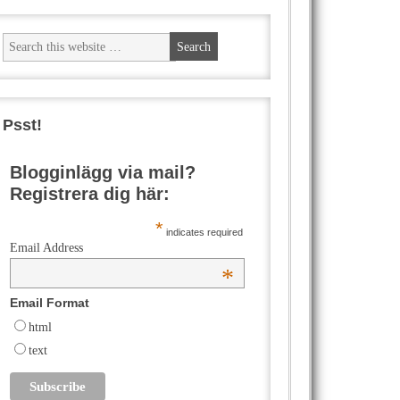
Psst!
Blogginlägg via mail?
Registrera dig här:
*
indicates required
Email Address
*
Email Format
html
text