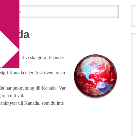
fi – Kanada
Kanada
Linda
vill att vi ska göra följande:
sig i Kanada eller är skriven av en
ätt har anknytning till Kanada. Var
rna ditt val.
 anknyter till Kanada, som du inte