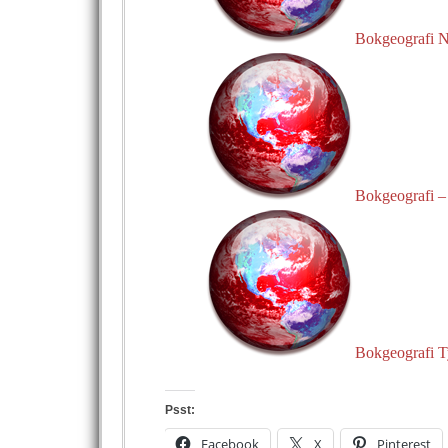
Bokgeografi 
Bokgeografi –
Bokgeografi T
Psst:
Facebook
X
Pinterest