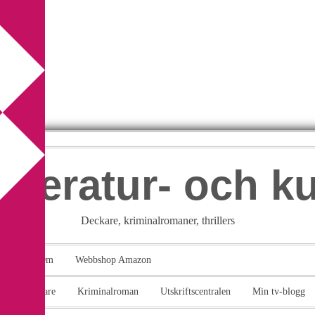
itteratur- och k
Deckare, kriminalromaner, thrillers
takt
Om
Webbshop Amazon
n
Deckare
Kriminalroman
Utskriftscentralen
Min tv-blogg