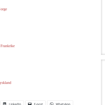
Norge
 Frankrike
yskland
LinkedIn
E-post
WhatsApp