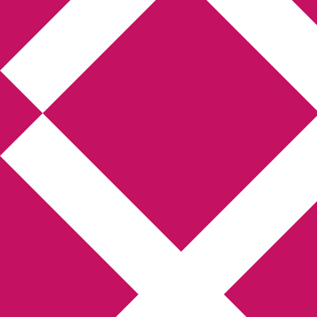
Annikas l
Hem
Boktolva
Författarfemman
Kon
Gästinlägg
Bokbloggsjerka
Bloggmarato