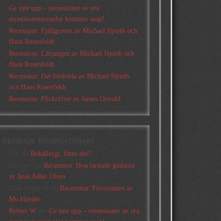
Ge inte upp – recensioner av era
recensionsexemplar kommer asap!
Recension: Fjällgraven av Michael Hjorth och
Hans Rosenfeldt
Recension: Lärjungen av Michael Hjorth och
Hans Rosenfeldt
Recension: Det fördolda av Michael Hjorth
och Hans Rosenfeldt
Recension: Flickoffret av James Oswald
Senaste kommentarer
Pia
om
Bokallergi, finns det?
Christer
om
Recension: Hon tackade gudarna
av Jussi Adler Olsen
Tina Lövgren
om
Recension: Försvunnen av
Mo Hayder
Robert W
om
Ge inte upp – recensioner av era