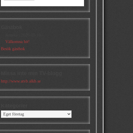
Gästbok
Annika
/
2026-05-10
Välkomna hit!
Besök gästbok
Missa inte min TV-blogg
http://www.atvb.alkb.se
Kategorier
Kategorier