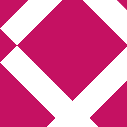
Annikas l
Hem
Boktolva
Författarfemman
Kon
Gästinlägg
Bokbloggsjerka
Bloggmarato