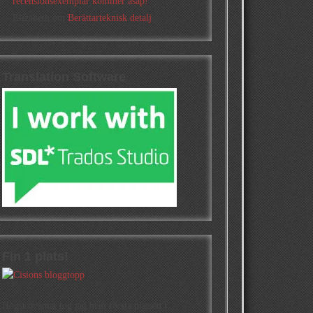
recensionsexemplar kommer asap!
Elizabeth
om
Berättarteknisk detalj
Translation Software
Fin 1 plats!
Högst oväntat tog jag hem första platsen i