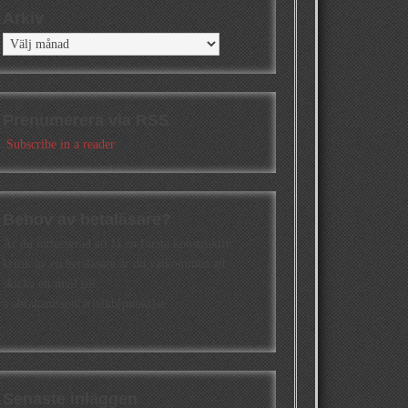
Arkiv
Arkiv
Prenumerera via RSS
Subscribe in a reader
Behov av betaläsare?
Är du intresserad att få en första konstruktiv
kritik av en betaläsare är du välkommen att
skicka ett mail till
a.abrahamsson[at]alkb[punkt]se
Senaste inläggen