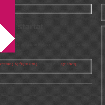
g
med startat
 varit på väg att starta ett företag som har en viss anknytning
ersättning
,
Språkgranskning
Tagged With:
eget företag
,