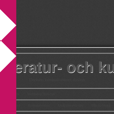
itteratur- och k
Deckare, kriminalromaner, thrillers
takt
Om
Webbshop Amazon
n
Deckare
Kriminalroman
Utskriftscentralen
Min tv-blogg