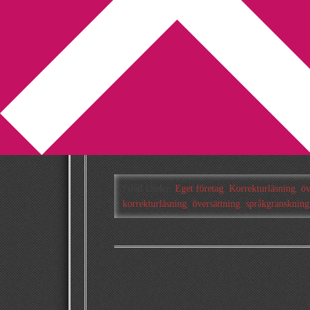
You are here:
Home
/
Archives for Eget företa
Företaget är här
2011-09-01
by
Annika
2 Comments
Ni har knappast undgått det faktum att jag har
till bloggen. Nu har det hänt! I dag slog […]
Filed Under:
Eget företag
,
Korrekturläsning
,
öv
korrekturläsning
,
översättning
,
språkgranskning