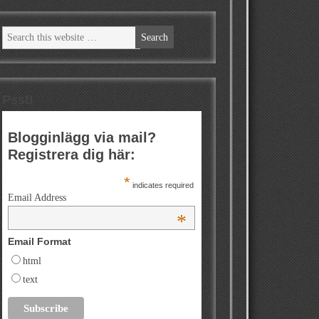
Psst!
Blogginlägg via mail?
Registrera dig här:
*
indicates required
Email Address
*
Email Format
html
text