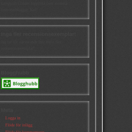
kategorin Cisions topplista över svenska
litteraturbloggar. Kul!
Inga fler recensionsexemplar!
Jag tar för närvarande inte emot fler
recensionsexemplar!
Blogghubb
Meta
Logga in
Flöde för inlägg