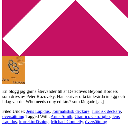
Min tv-blogg
You are here:
Home
/
Archives for korrekturläsning
Lost in translation [Jens Lapidus Easy
Møney]
2013-04-01
by
Annika
2 Comments
En blogg jag gärna återvänder till är Detectives Beyond Borders
som drivs av Peter Rozovsky. Han skriver ofta tänkvärda inlägg och
i dag var det Who needs copy editørs? som fångade […]
Filed Under:
Jens Lapidus
,
Journalistisk deckare
,
Juridisk deckare
,
översättning
Tagged With:
Anna Smith
,
Gianrico Carofiglio
,
Jens
Lapidus
,
korrekturläsning
,
Michael Connelly
,
översättning