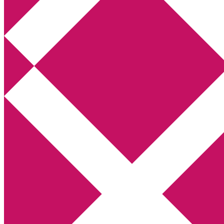
Annikas litteratur- och kulturblogg
Deckare, kriminalromaner, thrillers
Hem
Boktolva
Författarfemman
Kontakt
Om
Webbshop Amazon
Gästinlägg
Bokbloggsjerka
Bloggmaraton
Deckare
Kriminalroman
Utskriftscentralen