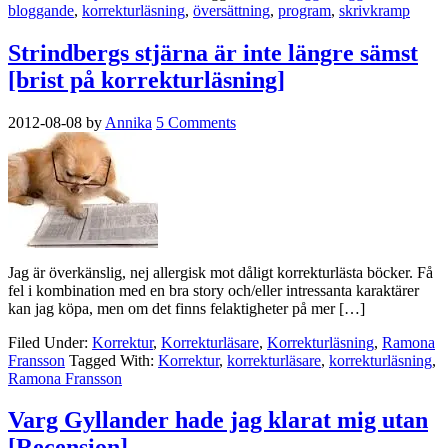
bloggande
,
korrekturläsning
,
översättning
,
program
,
skrivkramp
Strindbergs stjärna är inte längre sämst
[brist på korrekturläsning]
2012-08-08
by
Annika
5 Comments
Jag är överkänslig, nej allergisk mot dåligt korrekturlästa böcker. Få
fel i kombination med en bra story och/eller intressanta karaktärer
kan jag köpa, men om det finns felaktigheter på mer […]
Filed Under:
Korrektur
,
Korrekturläsare
,
Korrekturläsning
,
Ramona
Fransson
Tagged With:
Korrektur
,
korrekturläsare
,
korrekturläsning
,
Ramona Fransson
Varg Gyllander hade jag klarat mig utan
[Recension]