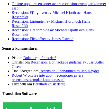
Ge inte upp – recensioner av era recensionsexemplar kommer
asap!
Recension: Fjällgraven av Michael Hjorth och Hans
Rosenfeldt
Recension: Lärjungen av Michael Hjorth och Hans
Rosenfeldt
Recension: Det fördolda av Michael Hjorth och Hans
Rosenfeldt
Recension: Flickoffret av James Oswald
Senaste kommentarer
Pia
om
Bokallergi, finns det?
Christer
om
Recension: Hon tackade gudarna av Jussi Adler
Olsen
Tina Lövgren
om
Recension: Försvunnen av Mo Hayder
Robert W
om
Ge inte upp – recensioner av era
recensionsexemplar kommer asap!
Elizabeth
om
Berättarteknisk detalj
Translation Software