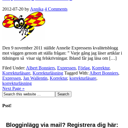
2012-07-20
by
Annika
4 Comments
Den 9 november 2011 ställde Annelie Expressens kvalitetsblogg
mot väggen genom att ställa frågan: ” Varje gång jag läser artiklar i
tidningen så visar sig felskrivningar. Ibland får jag läsa om […]
Filed Under:
Albert Bonniers
,
Expressen
,
Förlag
,
Korrektur
,
Korrekturläsare
,
Korrekturläsning
Tagged With:
Albert Bonniers
,
Expressen
,
Jan Wallentin
,
Korrektur
,
korrekturläsare
,
korrekturläsning
Next Page »
Psst!
Blogginlägg via mail? Registrera dig här: