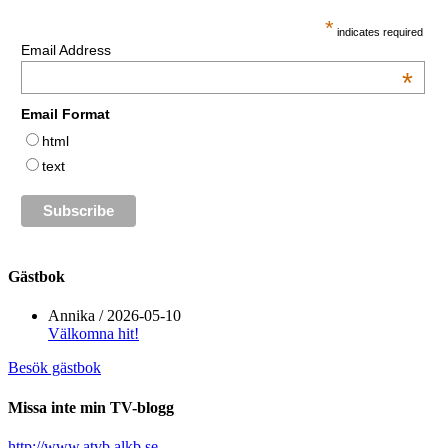
*
indicates required
Email Address
*
Email Format
html
text
Gästbok
Annika
/
2026-05-10
Välkomna hit!
Besök gästbok
Missa inte min TV-blogg
http://www.atvb.alkb.se