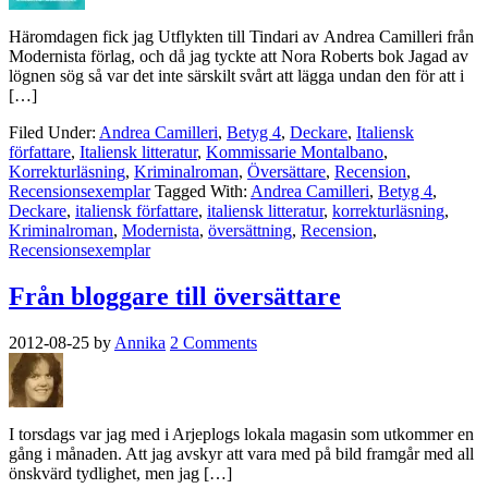
Häromdagen fick jag Utflykten till Tindari av Andrea Camilleri från
Modernista förlag, och då jag tyckte att Nora Roberts bok Jagad av
lögnen sög så var det inte särskilt svårt att lägga undan den för att i
[…]
Filed Under:
Andrea Camilleri
,
Betyg 4
,
Deckare
,
Italiensk
författare
,
Italiensk litteratur
,
Kommissarie Montalbano
,
Korrekturläsning
,
Kriminalroman
,
Översättare
,
Recension
,
Recensionsexemplar
Tagged With:
Andrea Camilleri
,
Betyg 4
,
Deckare
,
italiensk författare
,
italiensk litteratur
,
korrekturläsning
,
Kriminalroman
,
Modernista
,
översättning
,
Recension
,
Recensionsexemplar
Från bloggare till översättare
2012-08-25
by
Annika
2 Comments
I torsdags var jag med i Arjeplogs lokala magasin som utkommer en
gång i månaden. Att jag avskyr att vara med på bild framgår med all
önskvärd tydlighet, men jag […]