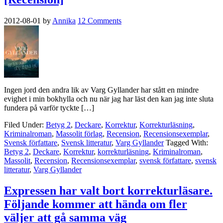
2012-08-01
by
Annika
12 Comments
Ingen jord den andra lik av Varg Gyllander har stått en mindre
evighet i min bokhylla och nu när jag har läst den kan jag inte sluta
fundera på varför tyckte […]
Filed Under:
Betyg 2
,
Deckare
,
Korrektur
,
Korrekturläsning
,
Kriminalroman
,
Massolit förlag
,
Recension
,
Recensionsexemplar
,
Svensk författare
,
Svensk litteratur
,
Varg Gyllander
Tagged With:
Betyg 2
,
Deckare
,
Korrektur
,
korrekturläsning
,
Kriminalroman
,
Massolit
,
Recension
,
Recensionsexemplar
,
svensk författare
,
svensk
litteratur
,
Varg Gyllander
Expressen har valt bort korrekturläsare.
Följande kommer att hända om fler
väljer att gå samma väg