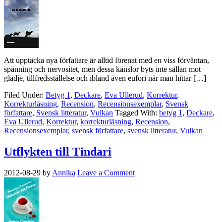
Att upptäcka nya författare är alltid förenat med en viss förväntan,
spänning och nervositet, men dessa känslor byts inte sällan mot
glädje, tillfredsställelse och ibland även eufori när man hittar […]
Filed Under:
Betyg 1
,
Deckare
,
Eva Ullerud
,
Korrektur
,
Korrekturläsning
,
Recension
,
Recensionsexemplar
,
Svensk
författare
,
Svensk litteratur
,
Vulkan
Tagged With:
betyg 1
,
Deckare
,
Eva Ullerud
,
Korrektur
,
korrekturläsning
,
Recension
,
Recensionsexemplar
,
svensk författare
,
svensk litteratur
,
Vulkan
Utflykten till Tindari
2012-08-29
by
Annika
Leave a Comment