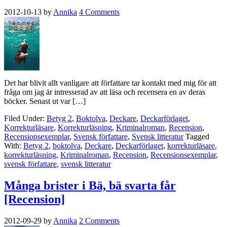
2012-10-13
by
Annika
4 Comments
Det har blivit allt vanligare att författare tar kontakt med mig för att
fråga om jag är intresserad av att läsa och recensera en av deras
böcker. Senast ut var […]
Filed Under:
Betyg 2
,
Boktolva
,
Deckare
,
Deckarförlaget
,
Korrekturläsare
,
Korrekturläsning
,
Kriminalroman
,
Recension
,
Recensionsexemplar
,
Svensk författare
,
Svensk litteratur
Tagged
With:
Betyg 2
,
boktolva
,
Deckare
,
Deckarförlaget
,
korrekturläsare
,
korrekturläsning
,
Kriminalroman
,
Recension
,
Recensionsexemplar
,
svensk författare
,
svensk litteratur
Många brister i Bä, bä svarta får
[Recension]
2012-09-29
by
Annika
2 Comments