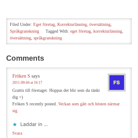
Filed Under:
Eget företag
,
Korrekturläsning
,
översättning
,
Språkgranskning
Tagged With:
eget företag
,
korrekturläsning
,
översättning
,
språkgranskning
Comments
Fröken S
says
2011-09-04 at 16:17
Grattis till företaget. Hoppas det blir som du tänkt
dig =)
Fröken S recently posted..
Veckan som gått och hösten närmar
sig.
Laddar in …
Svara