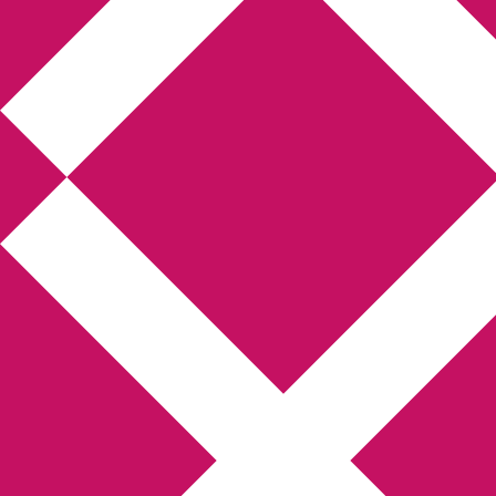
Annikas litteratur-
och kulturblogg
Deckare, kriminalromaner, thrillers
Hem
Boktolva
Författarfemman
Kontakt
Om
Webbshop Amazon
Gästinlägg
Bokbloggsjerka
Bloggmaraton
Deckare
Kriminalroman
Utskriftscentralen
Min tv-blogg