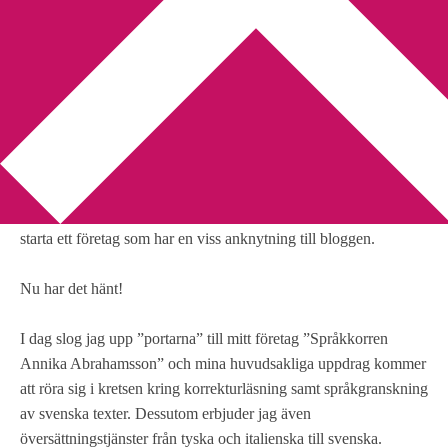
You are here:
Home
/
Eget företag
/
Företaget är härmed startat
Företaget är härmed startat
2011-09-01
by
Annika
2 Comments
Ni har knappast undgått det faktum att jag har varit på väg att
starta ett företag som har en viss anknytning till bloggen.
Nu har det hänt!
I dag slog jag upp ”portarna” till mitt företag ”Språkkorren
Annika Abrahamsson” och mina huvudsakliga uppdrag kommer
att röra sig i kretsen kring korrekturläsning samt språkgranskning
av svenska texter. Dessutom erbjuder jag även
översättningstjänster från tyska och italienska till svenska.