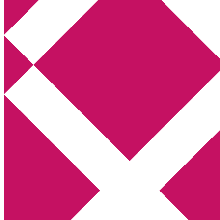
Annikas litteratur- och kulturblogg
Deckare, kriminalromaner, thrillers
Hem
Boktolva
Författarfemman
Kontakt
Om
Webbshop Amazon
Gästinlägg
Bokbloggsjerka
Bloggmaraton
Deckare
Kriminalroman
Utskriftscentralen