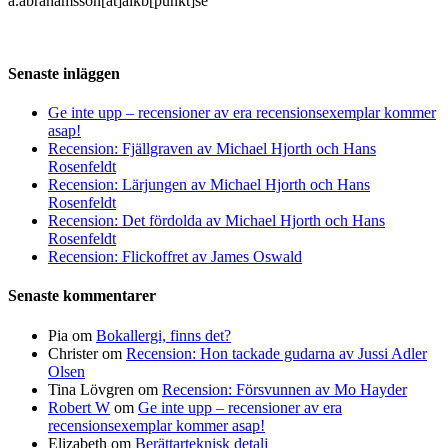
a.abrahamsson[at]alkb[punkt]se
Senaste inläggen
Ge inte upp – recensioner av era recensionsexemplar kommer
asap!
Recension: Fjällgraven av Michael Hjorth och Hans
Rosenfeldt
Recension: Lärjungen av Michael Hjorth och Hans
Rosenfeldt
Recension: Det fördolda av Michael Hjorth och Hans
Rosenfeldt
Recension: Flickoffret av James Oswald
Senaste kommentarer
Pia
om
Bokallergi, finns det?
Christer
om
Recension: Hon tackade gudarna av Jussi Adler
Olsen
Tina Lövgren
om
Recension: Försvunnen av Mo Hayder
Robert W
om
Ge inte upp – recensioner av era
recensionsexemplar kommer asap!
Elizabeth
om
Berättarteknisk detalj