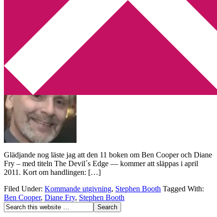
Min tv-blogg
You are here:
Home
/
Archives for Kommande utgivning
11 boken om Cooper & Fry duon
2010-11-17
by
Annika
2 Comments
Glädjande nog läste jag att den 11 boken om Ben Cooper och Diane
Fry – med titeln The Devil´s Edge — kommer att släppas i april
2011. Kort om handlingen: […]
Filed Under:
Kommande utgivning
,
Stephen Booth
Tagged With:
Ben Cooper
,
Diane Fry
,
Stephen Booth