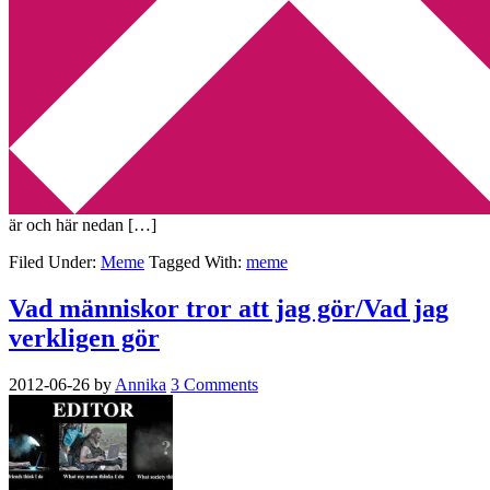
Min tv-blogg
You are here:
Home
/
Archives for Meme
Vilken superhjälte är du?
2012-07-11
by
Annika
5 Comments
Ibland kan jag inte låta bli att kasta mig in i olika memes som snurrar
runt på internet. Denna gång handlar det om vilken superhjälte man
är och här nedan […]
Filed Under:
Meme
Tagged With:
meme
Vad människor tror att jag gör/Vad jag
verkligen gör
2012-06-26
by
Annika
3 Comments