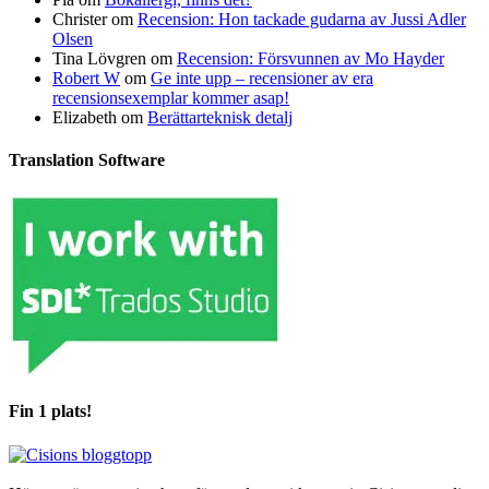
Christer
om
Recension: Hon tackade gudarna av Jussi Adler
Olsen
Tina Lövgren
om
Recension: Försvunnen av Mo Hayder
Robert W
om
Ge inte upp – recensioner av era
recensionsexemplar kommer asap!
Elizabeth
om
Berättarteknisk detalj
Translation Software
Fin 1 plats!