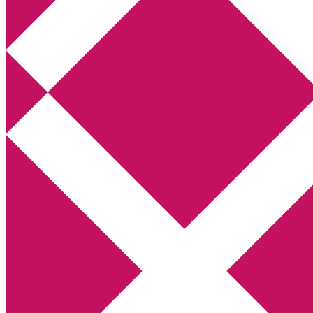
Annikas litteratur- och kulturblogg
Deckare, kriminalromaner, thrillers
Hem
Boktolva
Författarfemman
Kontakt
Om
Webbshop Amazon
Gästinlägg
Bokbloggsjerka
Bloggmaraton
Deckare
Kriminalroman
Utskriftscentralen