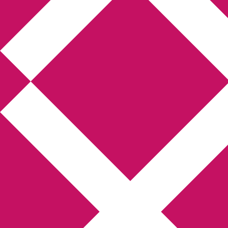
Annikas litteratur-
och kulturblogg
Deckare, kriminalromaner, thrillers
Hem
Boktolva
Författarfemman
Kontakt
Om
Webbshop Amazon
Gästinlägg
Bokbloggsjerka
Bloggmaraton
Deckare
Kriminalroman
Utskriftscentralen
Min tv-blogg