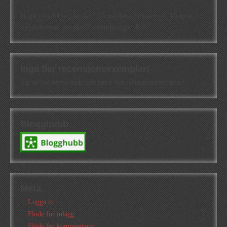
Högst oväntat tog jag hem första platsen i kategorin Cisions
topplista över svenska litteraturbloggar. Kul!
Inga fler recensionsexemplar!
Jag tar för närvarande inte emot fler recensionsexemplar!
Blogghubb
Meta
Logga in
Flöde för inlägg
Flöde för kommentarer