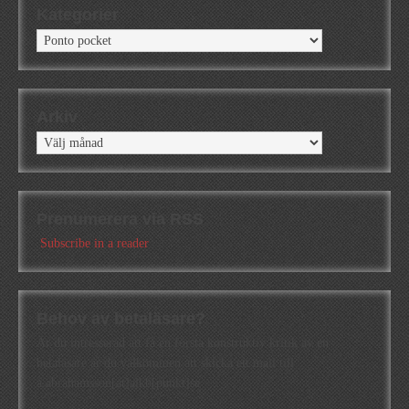
Kategorier
Kategorier
Arkiv
Arkiv
Prenumerera via RSS
Subscribe in a reader
Behov av betaläsare?
Är du intresserad att få en första konstruktiv kritik av en
betaläsare är du välkommen att skicka ett mail till
a.abrahamsson[at]alkb[punkt]se