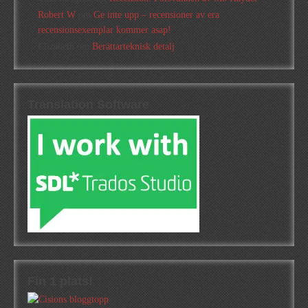
Robert W
om
Ge inte upp – recensioner av era
recensionsexemplar kommer asap!
Elizabeth
om
Berättarteknisk detalj
Translation Software
Fin 1 plats!