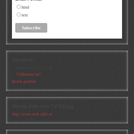
html
text
Gästbok
Annika
/
2026-05-10
Välkomna hit!
Besök gästbok
Missa inte min TV-blogg
http://www.atvb.alkb.se