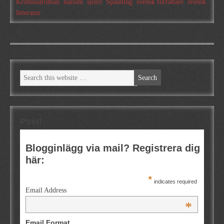
Kriminalroman
,
nazism
,
sjöliv
,
Spänning
,
svensk författare
,
svensk
litteratur
Psst!
Blogginlägg via mail? Registrera dig
här:
*
indicates required
Email Address
*
Email Format