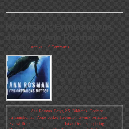
Recension: Fyrmästarens
dotter av Ann Rosman
2011-07-01
by
Annika
9 Comments
Det fanns mycket (eller rättare sagt
många) i Fyrmästarens dotter av Ann
Rosman som jag retade mig på:
Folke som är värsta sortens
språkpolis, Saras man Tomas och
inte minst […]
Filed Under:
Ann Rosman
,
Betyg 2.5
,
Bibliotek
,
Deckare
,
Kriminalroman
,
Ponto pocket
,
Recension
,
Svensk författare
,
Svensk litteratur
Tagged With:
båtar
,
Deckare
,
dykning
,