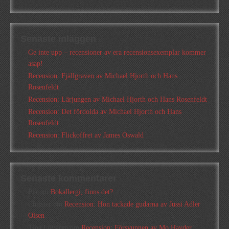
Senaste inläggen
Ge inte upp – recensioner av era recensionsexemplar kommer
asap!
Recension: Fjällgraven av Michael Hjorth och Hans
Rosenfeldt
Recension: Lärjungen av Michael Hjorth och Hans Rosenfeldt
Recension: Det fördolda av Michael Hjorth och Hans
Rosenfeldt
Recension: Flickoffret av James Oswald
Senaste kommentarer
Pia
om
Bokallergi, finns det?
Christer
om
Recension: Hon tackade gudarna av Jussi Adler
Olsen
Tina Lövgren
om
Recension: Försvunnen av Mo Hayder