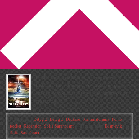
You are here:
Home
/
Archives for Ponto pocket
Recension: I stället för dig
av Sofie Sarenbrant
2014-07-09
by
Annika
5 Comments
I stället för dig av Sofie Sarenbrant är en
fristående fortsättning på Vecka 36 som jag läste
när den kom ut 2011. Det var med andra ord ett
bra tag tag […]
Filed Under:
Betyg 2
,
Betyg 3
,
Deckare
,
Kriminaldrama
,
Ponto
pocket
,
Recension
,
Sofie Sarenbrant
Tagged With:
Brantevik
,
Sofie Sarenbrant