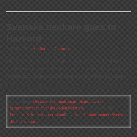
Svenska deckare goes to
Harvard
2011-07-29
by
Annika
2 Comments
Sara Kärrholm har fått ett stipendium för att åka till Harvard för
att föreläsa om svenska deckare under fyra månader varav två
föreläsningar kommer att dedikeras min favorit Stieg Larsson.
[…]
Filed Under:
Deckare
,
Kriminalroman
,
Skandinaviska
kriminalromaner
,
Svenska deckarförfattare
Tagged With:
Deckare
,
Kriminalroman
,
skandinaviska kriminalromaner
,
Svenska
deckarförfattare