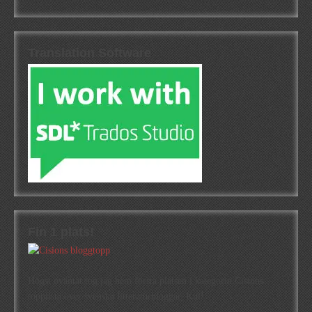
Translation Software
Fin 1 plats!
Högst oväntat tog jag hem första platsen i kategorin Cisions
topplista över svenska litteraturbloggar. Kul!