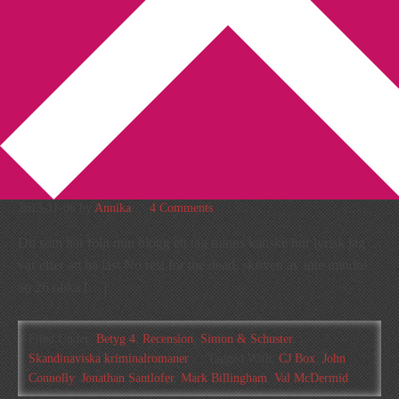
You are here:
Home
/
Archives for Skandinaviska
kriminalromaner
Recension: Inherit the dead
av 20 författare
2013-11-06
by
Annika
4 Comments
Du som har följt min blogg ett tag minns kanske hur lyrisk jag
var efter att ha läst No rest for the dead, skriven av inte mindre
än 26 olika […]
Filed Under:
Betyg 4
,
Recension
,
Simon & Schuster
,
Skandinaviska kriminalromaner
Tagged With:
CJ Box
,
John
Connolly
,
Jonathan Santlofer
,
Mark Billingham
,
Val McDermid