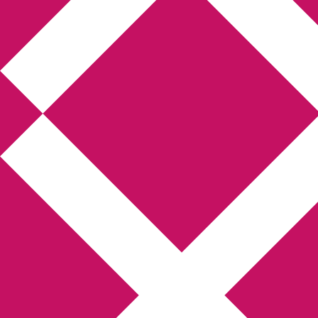
Annikas litteratur-
och kulturblogg
Deckare, kriminalromaner, thrillers
Hem
Boktolva
Författarfemman
Kontakt
Om
Webbshop Amazon
Gästinlägg
Bokbloggsjerka
Bloggmaraton
Deckare
Kriminalroman
Utskriftscentralen
Min tv-blogg