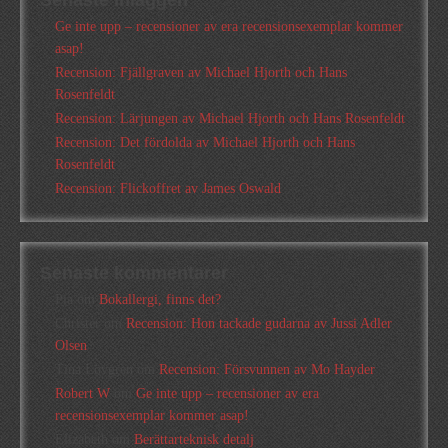
Senaste inläggen
Ge inte upp – recensioner av era recensionsexemplar kommer
asap!
Recension: Fjällgraven av Michael Hjorth och Hans
Rosenfeldt
Recension: Lärjungen av Michael Hjorth och Hans Rosenfeldt
Recension: Det fördolda av Michael Hjorth och Hans
Rosenfeldt
Recension: Flickoffret av James Oswald
Senaste kommentarer
Pia
om
Bokallergi, finns det?
Christer
om
Recension: Hon tackade gudarna av Jussi Adler
Olsen
Tina Lövgren
om
Recension: Försvunnen av Mo Hayder
Robert W
om
Ge inte upp – recensioner av era
recensionsexemplar kommer asap!
Elizabeth
om
Berättarteknisk detalj