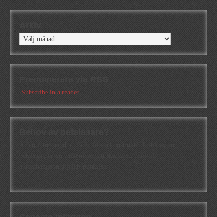
Arkiv
Arkiv
Prenumerera via RSS
Subscribe in a reader
Behov av betaläsare?
Är du intresserad att få en första konstruktiv kritik av en
betaläsare är du välkommen att skicka ett mail till
a.abrahamsson[at]alkb[punkt]se