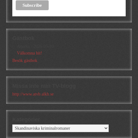
Gästbok
Annika
/
2026-05-10
Välkomna hit!
Besök gästbok
Missa inte min TV-blogg
http://www.atvb.alkb.se
Kategorier
Kategorier