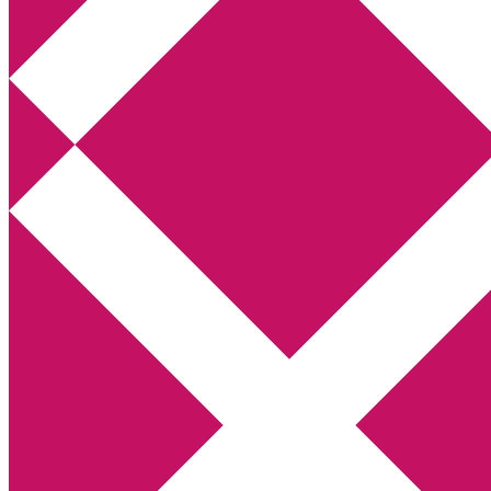
Annikas litteratur- och kulturblogg
Deckare, kriminalromaner, thrillers
Hem
Boktolva
Författarfemman
Kontakt
Om
Webbshop Amazon
Gästinlägg
Bokbloggsjerka
Bloggmaraton
Deckare
Kriminalroman
Utskriftscentralen