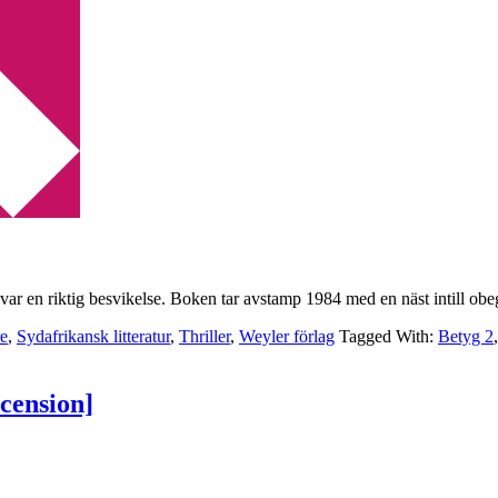
ion]
ar en riktig besvikelse. Boken tar avstamp 1984 med en näst intill obeg
re
,
Sydafrikansk litteratur
,
Thriller
,
Weyler förlag
Tagged With:
Betyg 2
ecension]