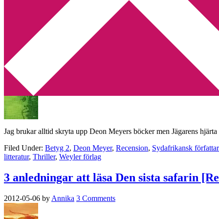
Min tv-blogg
You are here:
Home
/
Archives for Sydafrikansk författare
Första besvikelsen av Deon Meyer [Recens
2012-05-20
by
Annika
3 Comments
Jag brukar alltid skryta upp Deon Meyers böcker men Jägarens hjärta v
Filed Under:
Betyg 2
,
Deon Meyer
,
Recension
,
Sydafrikansk författa
litteratur
,
Thriller
,
Weyler förlag
3 anledningar att läsa Den sista safarin [R
2012-05-06
by
Annika
3 Comments