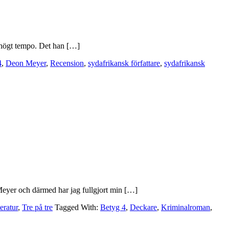
t högt tempo. Det han […]
4
,
Deon Meyer
,
Recension
,
sydafrikansk författare
,
sydafrikansk
Meyer och därmed har jag fullgjort min […]
eratur
,
Tre på tre
Tagged With:
Betyg 4
,
Deckare
,
Kriminalroman
,