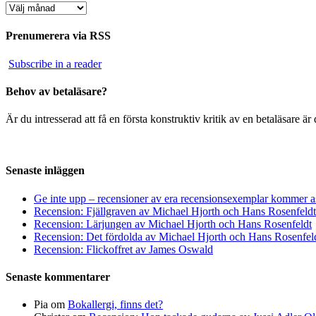
Arkiv
Prenumerera via RSS
Subscribe in a reader
Behov av betaläsare?
Är du intresserad att få en första konstruktiv kritik av en betaläsare 
Senaste inläggen
Ge inte upp – recensioner av era recensionsexemplar kommer a
Recension: Fjällgraven av Michael Hjorth och Hans Rosenfeldt
Recension: Lärjungen av Michael Hjorth och Hans Rosenfeldt
Recension: Det fördolda av Michael Hjorth och Hans Rosenfel
Recension: Flickoffret av James Oswald
Senaste kommentarer
Pia
om
Bokallergi, finns det?