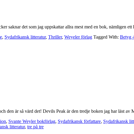
öcker saknar det som jag uppskattar allra mest med en bok, nämligen et
re
,
Sydafrikansk litteratur
,
Thriller
,
Weyeler förlag
Tagged With:
Betyg 
h den är så värd det! Devils Peak är den tredje boken jag har läst av 
ion
,
Svante Weyler bokförlag
,
Sydafrikansk författare
,
Sydafrikansk litt
ansk litteratur
,
tre på tre