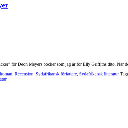
yer
“sucker” för Deon Meyers böcker som jag är för Elly Griffiths dito. När 
lroman
,
Recension
,
Sydafrikansk författare
,
Sydafrikansk litteratur
Tag
atur
r