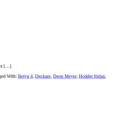
det […]
ged With:
Betyg 4
,
Deckare
,
Deon Meyer
,
Hodder förlag
,