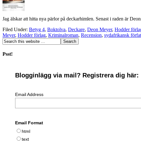
Jag älskar att hitta nya pärlor på deckarhimlen. Senast i raden är Deon 
Filed Under:
Betyg 4
,
Boktolva
,
Deckare
,
Deon Meyer
,
Hodder förla
Meyer
,
Hodder förlag
,
Kriminalroman
,
Recension
,
sydafrikansk förfat
Psst!
Blogginlägg via mail? Registrera dig här:
Email Address
Email Format
html
text