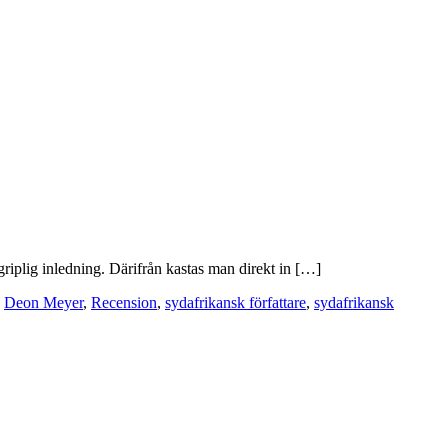
riplig inledning. Därifrån kastas man direkt in […]
,
Deon Meyer
,
Recension
,
sydafrikansk författare
,
sydafrikansk