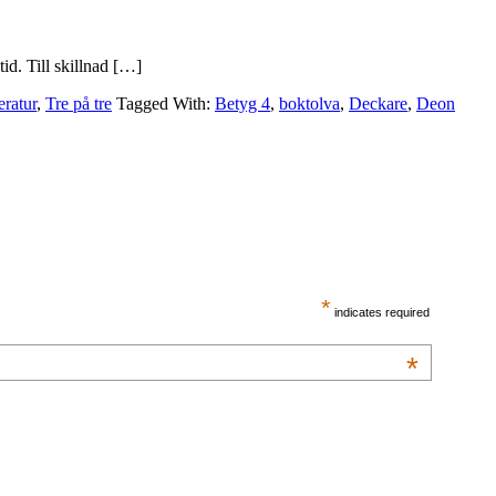
tid. Till skillnad […]
eratur
,
Tre på tre
Tagged With:
Betyg 4
,
boktolva
,
Deckare
,
Deon
*
indicates required
*