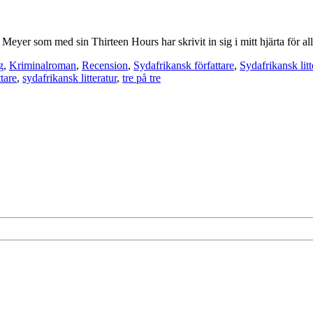
Meyer som med sin Thirteen Hours har skrivit in sig i mitt hjärta för all
g
,
Kriminalroman
,
Recension
,
Sydafrikansk författare
,
Sydafrikansk litt
tare
,
sydafrikansk litteratur
,
tre på tre