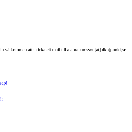
är du välkommen att skicka ett mail till a.abrahamsson[at]alkb[punkt]se
sap!
dt