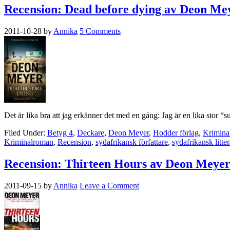
Recension: Dead before dying av Deon Me
2011-10-28
by
Annika
5 Comments
Det är lika bra att jag erkänner det med en gång: Jag är en lika stor 
Filed Under:
Betyg 4
,
Deckare
,
Deon Meyer
,
Hodder förlag
,
Krimina
Kriminalroman
,
Recension
,
sydafrikansk författare
,
sydafrikansk litter
Recension: Thirteen Hours av Deon Meye
2011-09-15
by
Annika
Leave a Comment